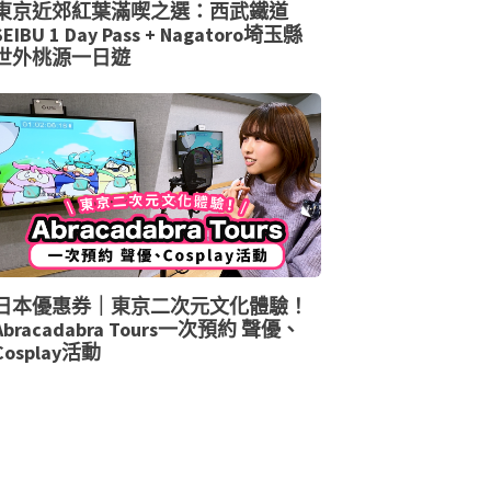
東京近郊紅葉滿喫之選：西武鐵道
SEIBU 1 Day Pass + Nagatoro埼玉縣
世外桃源一日遊
日本優惠券｜東京二次元文化體驗！
Abracadabra Tours一次預約 聲優、
Cosplay活動