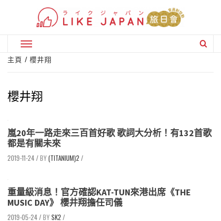
Skip
to
content
Primary
Menu
主頁
櫻井翔
櫻井翔
嵐20年一路走來三百首好歌 歌詞大分析！有132首歌
都是有關未來
2019-11-24
/
(TITANIUM)2
/
重量級消息！官方確認KAT-TUN來港出席《THE
MUSIC DAY》 櫻井翔擔任司儀
2019-05-24
/
SK2
/