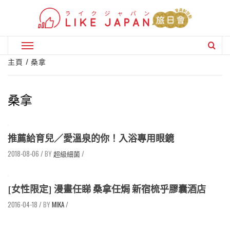
Skip
to
content
Primary
Menu
主頁
桑拿
桑拿
推薦給育兒／愛溫泉的你！入浴專用眼鏡
2018-08-06
/
超級細菌
/
[女性限定] 漫畫任睇 桑拿任焗 新宿梳乎膠囊酒店
2016-04-18
/
MIKA
/