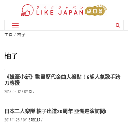
Skip
to
content
Primary
Menu
主頁
柚子
柚子
《蠟筆小新》動畫歷代金曲大盤點！6組人氣歌手跨
刀應援
2019-05-12
/
CL
/
日本二人樂隊 柚子出道20周年 亞洲巡演訪問!
2017-11-28
/
ISABELLA
/