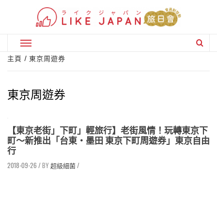
Skip
to
content
Primary
Menu
主頁
東京周遊券
東京周遊券
【東京老街」下町」輕旅行】老街風情！玩轉東京下
町～新推出「台東・墨田 東京下町周遊券」東京自由
行
2018-09-26
/
超級細菌
/