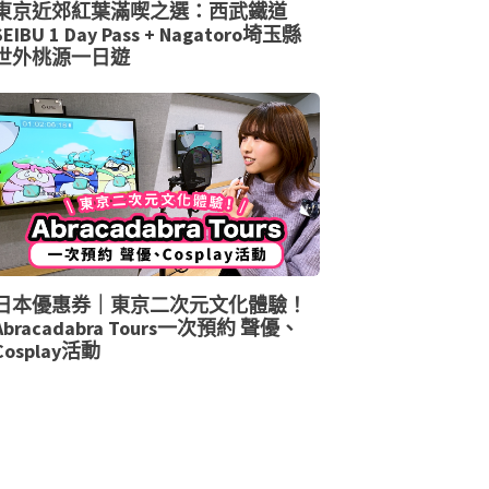
東京近郊紅葉滿喫之選：西武鐵道
SEIBU 1 Day Pass + Nagatoro埼玉縣
世外桃源一日遊
日本優惠券｜東京二次元文化體驗！
Abracadabra Tours一次預約 聲優、
Cosplay活動