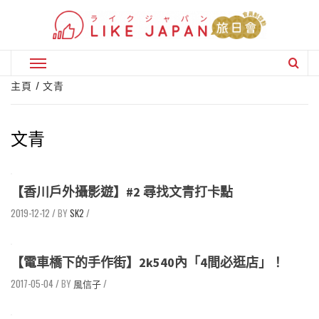
Skip
to
content
Primary
Menu
主頁
文青
文青
【香川戶外攝影遊】#2 尋找文青打卡點
2019-12-12
/
SK2
/
【電車橋下的手作街】2k540內「4間必逛店」！
2017-05-04
/
風信子
/