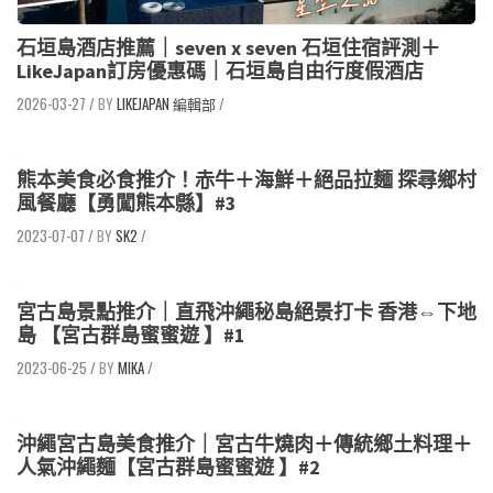
石垣島酒店推薦｜seven x seven 石垣住宿評測＋
LikeJapan訂房優惠碼｜石垣島自由行度假酒店
2026-03-27
/
LIKEJAPAN 編輯部
/
熊本美食必食推介！赤牛＋海鮮＋絕品拉麵 探尋鄉村
風餐廳【勇闖熊本縣】#3
2023-07-07
/
SK2
/
宮古島景點推介｜直飛沖繩秘島絕景打卡 香港⇔下地
島 【宮古群島蜜蜜遊 】#1
2023-06-25
/
MIKA
/
沖繩宮古島美食推介｜宮古牛燒肉＋傳統鄉土料理＋
人氣沖繩麵【宮古群島蜜蜜遊 】#2