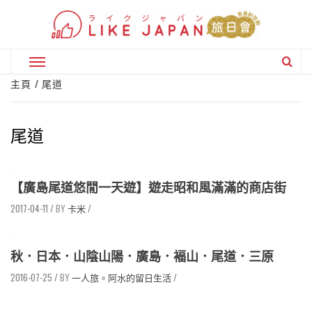
Skip
to
content
Primary
Menu
主頁
尾道
尾道
【廣島尾道悠閒一天遊】遊走昭和風滿滿的商店街
2017-04-11
/
卡米
/
秋．日本．山陰山陽．廣島．褔山．尾道．三原
2016-07-25
/
一人旅。阿水的留日生活
/