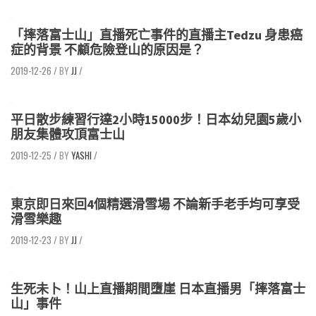
「摔落富士山」直播死亡事件的直播主Tedzu 身患癌
症的背景 不顧危險登山的原因是？
2019-12-26
/
JJ
/
平日散步練習行達2小時15000步！日本幼兒園5歲小
朋友集體攻頂富士山
2019-12-25
/
YASHI
/
東京即日來回4個精選滑雪場 不論新手老手均可享受
滑雪樂趣
2019-12-23
/
JJ
/
生死未卜！山上直播期間墮崖 日本直播男「摔落富士
山」事件