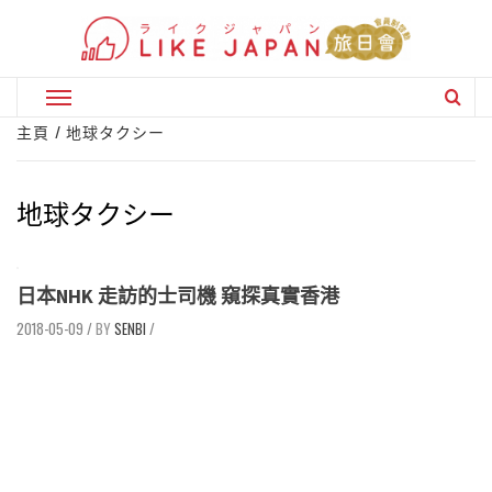
Skip
to
content
Primary
Menu
主頁
地球タクシー
地球タクシー
日本NHK 走訪的士司機 窺探真實香港
2018-05-09
/
SENBI
/