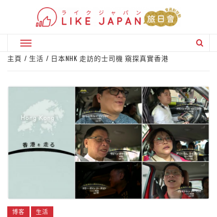
Skip
to
content
Primary
Menu
主頁
生活
日本NHK 走訪的士司機 窺探真實香港
博客
生活