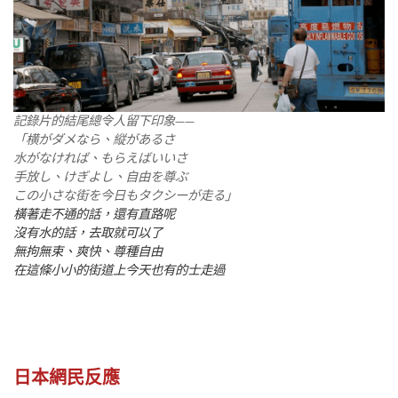
記錄片的結尾總令人留下印象——
「横がダメなら、縦があるさ
水がなければ、もらえばいいさ
手放し、けぎよし、自由を尊ぶ
この小さな街を今日もタクシーが走る」
橫著走不通的話，還有直路呢
沒有水的話，去取就可以了
無拘無束、爽快、尊種自由
在這條小小的街道上今天也有的士走過
日本網民反應