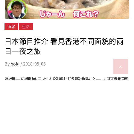
博客
生活
日本節目推介 看見香港不同面貌的兩
日一夜之旅
By
hoki
/
2018-05-08
香港一向都是日本人的熱門旅遊地點之一，不時都有
當地電視節目介紹不同形式的香港旅行。之前正值日
本黃金週，所以富士電視台的生活資訊節目《ノンス
トップ! 》（NON STOP!）特意準備個「香港之旅」
特輯，由曾多度訪港的藝人千秋帶大家深入香港，發
掘最新的景點跟香港人長壽的秘訣！ 千秋上一次訪港
正是一年半前，為了拍攝同節目的外景而來。時隔不