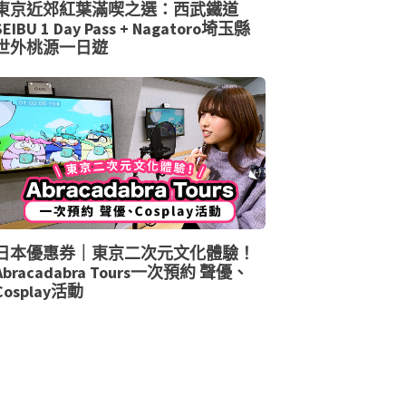
東京近郊紅葉滿喫之選：西武鐵道
SEIBU 1 Day Pass + Nagatoro埼玉縣
世外桃源一日遊
日本優惠券｜東京二次元文化體驗！
Abracadabra Tours一次預約 聲優、
Cosplay活動