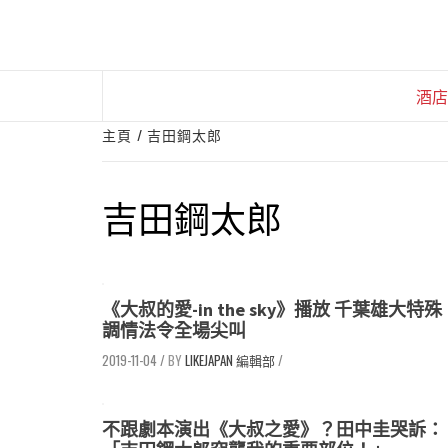
Skip
to
content
酒店
主頁
吉田鋼太郎
吉田鋼太郎
《大叔的愛-in the sky》播放 千葉雄大特殊
調情法令全場尖叫
2019-11-04
/
LIKEJAPAN 編輯部
/
不跟劇本演出《大叔之愛》？田中圭哭訴：