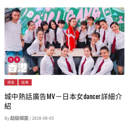
博客
娛樂
城中熱話廣告MV－日本女dancer詳細介
紹
By
超級細菌
/
2018-08-03