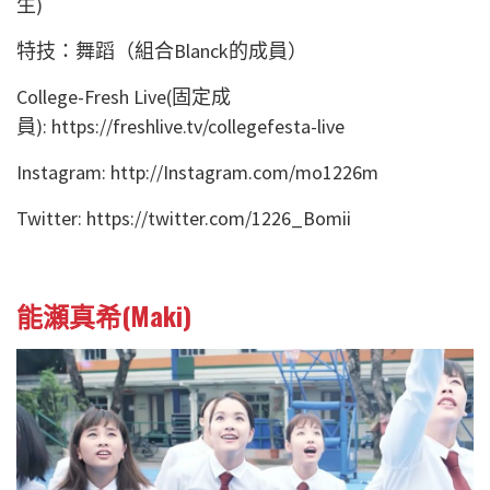
生)
特技：舞蹈（組合Blanck的成員）
College-Fresh Live(固定成
員): https://freshlive.tv/collegefesta-live
Instagram: http://Instagram.com/mo1226m
Twitter: https://twitter.com/1226_Bomii
能瀬真希(Maki)