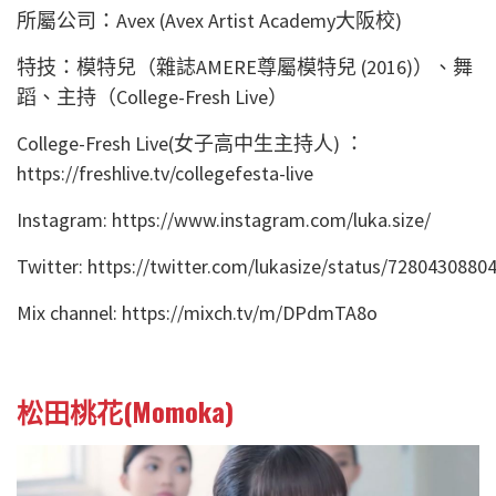
所屬公司：Avex (Avex Artist Academy大阪校)
特技：模特兒（雜誌AMERE尊屬模特兒 (2016)）、舞
蹈、主持（College-Fresh Live）
College-Fresh Live(女子高中生主持人) ：
https://freshlive.tv/collegefesta-live
Instagram: https://www.instagram.com/luka.size/
Twitter: https://twitter.com/lukasize/status/728043088
Mix channel: https://mixch.tv/m/DPdmTA8o
松田桃花(Momoka)