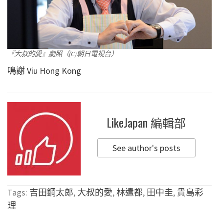
『大叔的愛』劇照（(C)朝日電視台）
鳴謝 Viu Hong Kong
LikeJapan 編輯部
See author's posts
Tags:
吉田鋼太郎
,
大叔的愛
,
林遣都
,
田中圭
,
貴島彩
理