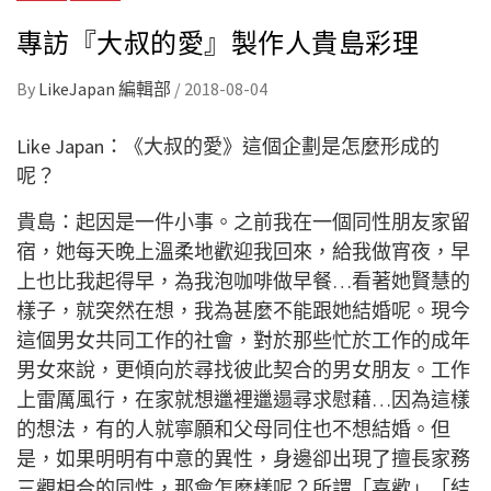
專訪『大叔的愛』製作人貴島彩理
By
LikeJapan 編輯部
/
2018-08-04
Like Japan：《大叔的愛》這個企劃是怎麼形成的
呢？
貴島：起因是一件小事。之前我在一個同性朋友家留
宿，她每天晚上溫柔地歡迎我回來，給我做宵夜，早
上也比我起得早，為我泡咖啡做早餐…看著她賢慧的
樣子，就突然在想，我為甚麼不能跟她結婚呢。現今
這個男女共同工作的社會，對於那些忙於工作的成年
男女來說，更傾向於尋找彼此契合的男女朋友。工作
上雷厲風行，在家就想邋裡邋遢尋求慰藉…因為這樣
的想法，有的人就寧願和父母同住也不想結婚。但
是，如果明明有中意的異性，身邊卻出現了擅長家務
三觀相合的同性，那會怎麼樣呢？所謂「喜歡」「結