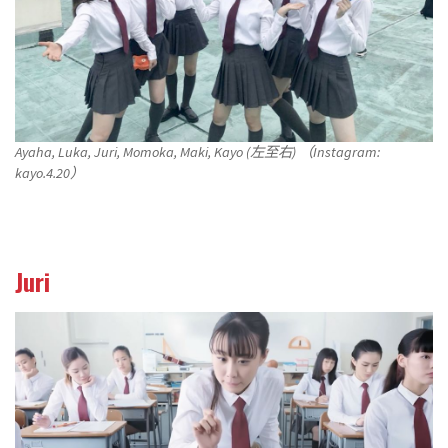
Ayaha, Luka, Juri, Momoka, Maki, Kayo (左至右) （Instagram:
kayo.4.20）
Juri