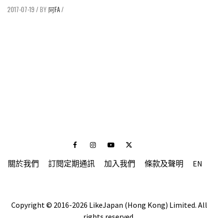
2017-07-19
/
阿FA
/
Facebook
Instagram
Youtube
Twitter
關於我們
訂閱定期通訊
加入我們
條款及聲明
EN
Copyright © 2016-2026 LikeJapan (Hong Kong) Limited. All
rights reserved.