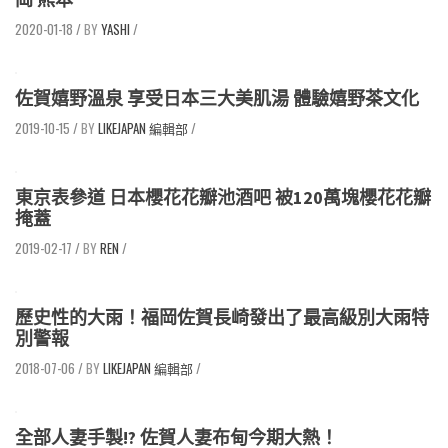
2020-01-18
/
YASHI
/
佐賀嬉野溫泉 享受日本三大美肌湯 體驗嬉野茶文化
2019-10-15
/
LIKEJAPAN 編輯部
/
東京表參道 日本櫻花花瓣池酒吧 被120萬塊櫻花花瓣
掩蓋
2019-02-17
/
REN
/
歷史性的大雨！福岡佐賀長崎發出了最高級別大雨特
別警報
2018-07-06
/
LIKEJAPAN 編輯部
/
全部人妻手製!? 佐賀人妻布甸今期大熱！