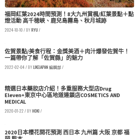
福岡紅葉2024時間預測！8大九州賞楓/紅葉景點＋點
燈活動 高千穂峽、鹿兒島霧島、秋月城跡
2024-10-10
/
RYU
/
佐賀景點/美食行程：金獎美酒＋肉汁爆發佐賀牛！
一篇帶你了解「佐賀縣」的魅力
2022-02-04
/
LIKEJAPAN 編輯部
/
精選日本藥妝店介紹！多重服務大型店Drug
Eleven+東京中心區地道連鎖店COSMETICS AND
MEDICAL
2020-01-22
/
HOKI
/
2020日本櫻花開花預測 西日本 九州篇 大阪 京都 福
岡 熊本