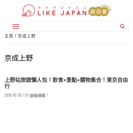
Skip
to
content
Primary
Menu
主頁
京成上野
京成上野
上野站旅遊懶人包！飲食+景點+購物集合！東京自由
行
2018-10-26
/
超級細菌
/