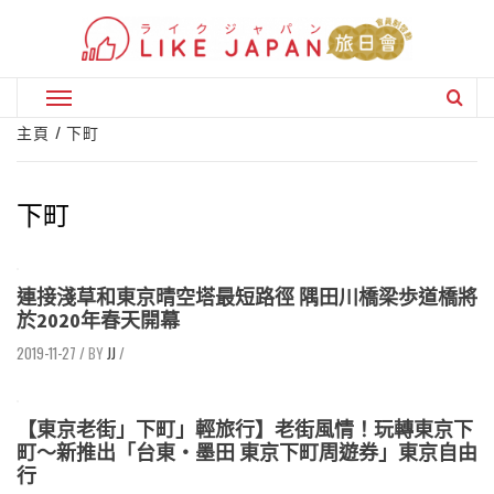
Skip
to
content
Primary
Menu
主頁
下町
下町
連接淺草和東京晴空塔最短路徑 隅田川橋梁歩道橋將
於2020年春天開幕
2019-11-27
/
JJ
/
【東京老街」下町」輕旅行】老街風情！玩轉東京下
町～新推出「台東・墨田 東京下町周遊券」東京自由
行