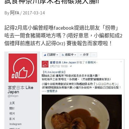
By
阿FA
/
2017-03-14
記得2月底小編曾經喺facebook提過比朋友「拐帶」
咗去一間食豬腸嘅地方嗎？(唔好意思，小編都知成2
個禮拜前應該冇人記得Orz) 賽後報告而家嚟啦！