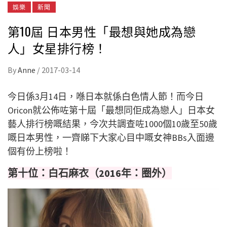
娛樂
新聞
第10屆 日本男性「最想與她成為戀
人」女星排行榜！
By
Anne
/
2017-03-14
今日係3月14日，喺日本就係白色情人節！而今日
Oricon就公佈咗第十屆「最想同佢成為戀人」日本女
藝人排行榜嘅結果，今次共調查咗1000個10歲至50歲
嘅日本男性，一齊睇下大家心目中嘅女神BBs入面邊
個有份上榜啦！
第十位：白石麻衣（2016年：圈外）