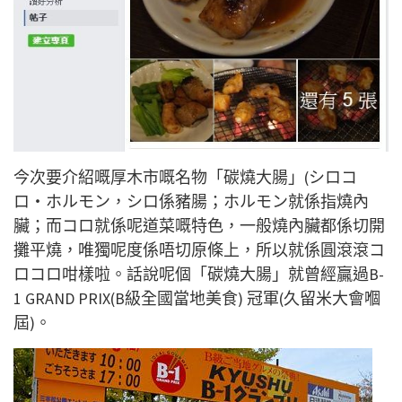
今次要介紹嘅厚木市嘅名物「碳燒大腸」(シロコ
ロ・ホルモン，シロ係豬腸；ホルモン就係指燒內
臟；而コロ就係呢道菜嘅特色，一般燒內臟都係切開
攤平燒，唯獨呢度係唔切原條上，所以就係圓滾滾コ
ロコロ咁樣啦。話說呢個「碳燒大腸」就曾經贏過B-
1 GRAND PRIX(B級全國當地美食) 冠軍(久留米大會嗰
屆)。