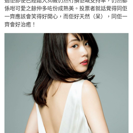
過佢即使已經踏入30歲仍然冇損佢嘅支持率，仍然都
係咁可愛之餘仲多咗份成熟美。投票者就話覺得同佢
一齊應該會笑得好開心，而佢好天然（呆），同佢一
齊會好治癒！