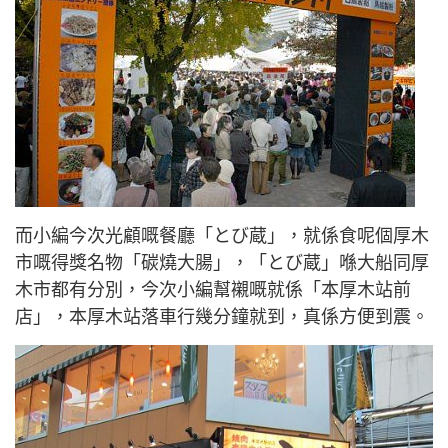
而小編今次光顧嘅餐廳「とび蔵」，就係食呢個厚木
市嘅得獎名物「碳燒大腸」，「とび蔵」喺大船同厚
木市都有分別，今次小編幫襯嘅就係「本厚木站前
店」，本厚木站落車行幾分鐘就到，真係方便到震。