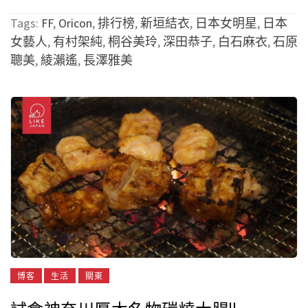
Tags:
FF
,
Oricon
,
排行榜
,
新垣結衣
,
日本女明星
,
日本
女藝人
,
有村架純
,
桐谷美玲
,
深田恭子
,
白石麻衣
,
石原
聰美
,
綾瀨遙
,
長澤雅美
博客
生活
關東
試食神奈川厚木名物碳燒大腸!!