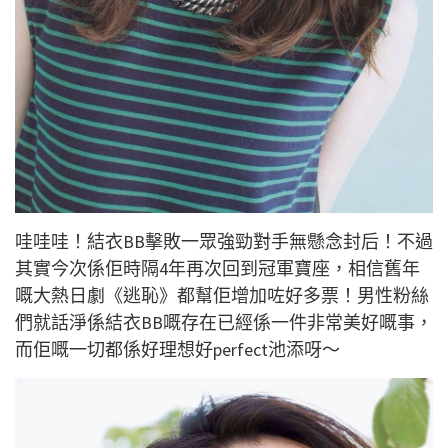
哇哇哇！結衣BB擊敗一眾強勁對手無懸念封后！不過
其實今次係佢時隔4年再次回到冠軍寶座，相信舊年
嘅大熱日劇《逃恥》都幫佢增加咗好多票！男性粉絲
們就話淨係結衣BB嘅存在已經係一件非常美好嘅事，
而佢嘅一切都係好理想好perfect池添呀～