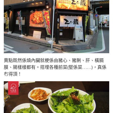
賣點既然係燒內臟就梗係由豬心、豬脷、肝、橫膈
膜、腸樣樣都有。搭埋各種前菜(堅係菜……)，真係
冇得頂！