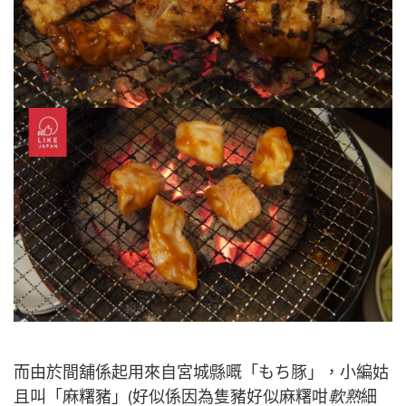
而由於間舖係起用來自宮城縣嘅「もち豚」，小編姑
且叫「麻糬豬」(好似係因為隻豬好似麻糬咁
軟熟
細