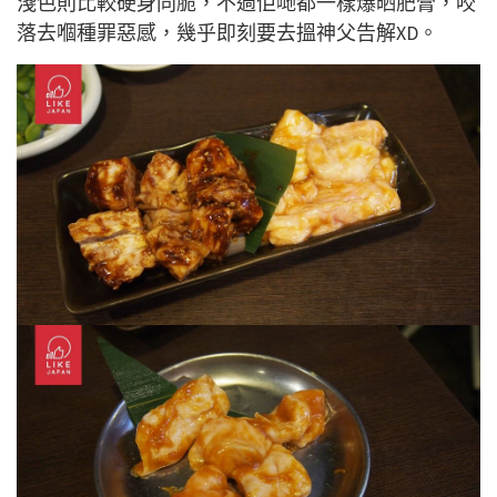
淺色則比較硬身同脆，不過佢哋都一樣爆晒肥膏，咬
落去嗰種罪惡感，幾乎即刻要去搵神父告解XD。