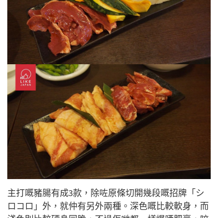
主打嘅豬腸有成3款，除咗原條切開幾段嘅招牌「シ
ロコロ」外，就仲有另外兩種。深色嘅比較軟身，而