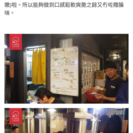
嫩)啦。所以能夠做到口感鬆軟爽脆之餘又冇咗羶臊
味。