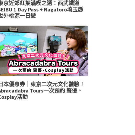
東京近郊紅葉滿喫之選：西武鐵道
SEIBU 1 Day Pass + Nagatoro埼玉縣
世外桃源一日遊
日本優惠券｜東京二次元文化體驗！
Abracadabra Tours一次預約 聲優、
Cosplay活動