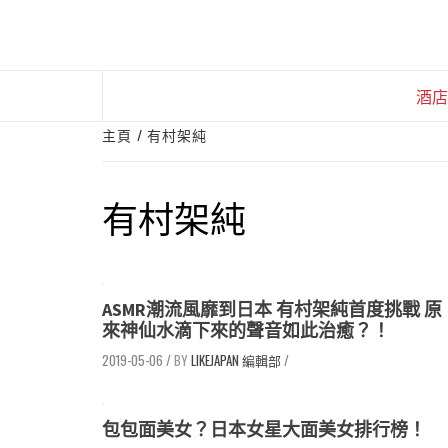
Skip
to
content
酒店
主頁
有村架純
有村架純
ASMR潮流風靡到日本 有村架純首度挑戰 原
來神仙水滴下來的聲音如此治癒？！
2019-05-06
/
LIKEJAPAN 編輯部
/
包包面美女？日本女星大面美女排行榜！