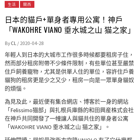
生活
關西
日本的貓戶+單身者專用公寓！神戶
「WAKOHRE VIANO 垂水城之山 猫之家」
By
CL
/
2020-04-28
年輕人到日本的大城市工作很多時候都要租房子住，
然而部分租房附帶不少條件限制，有些單位甚至嚴禁
住戶飼養寵物，尤其是供單人住的單位，容許住戶養
貓狗的租房更是少之又少，租房一向是一眾單身貓奴
的煩惱。
為見及此，最近便有集合網店、博客於一身的網站
「Felissimo猫部」與扎根兵庫縣的和田興産株式会社
在神戶共同開發了一幢讓人與貓共住的單身者公寓
「WAKOHRE VIANO 垂水城之山 猫之家」。