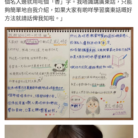
個名入邊就用咗個「香」字。我唔識講廣東話，只能
夠簡單地自我介紹，如果大家有啲咩學習廣東話嘅好
方法就請話俾我知啦。」