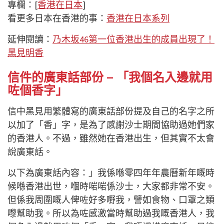
專欄：[
香港在日本
]
看更多日本在香港的事：
香港在日本系列
延伸閱讀：
乃木坂46第一位香港出生的成員出現了！
黑見明香
信件的廣東話部份 – 「我個名入邊就用
咗個香字」
信中黑見用繁體寫的廣東話部份提及自己的名字之所
以加了「香」字，是為了感謝沙士期間協助過她們家
的香港人。不過，雖然她在香港出生，但其實不太會
說廣東話。
以下為廣東話內容：」我係喺零四年年農曆新年嘅時
候喺香港出世，嗰時啱啱係沙士，大家都非常不安。
但係我周圍嘅人俾咗好多嘢我，譬如食物、口罩之類
嚟幫助我。所以為咗感激當時幫助過我嘅香港人，我