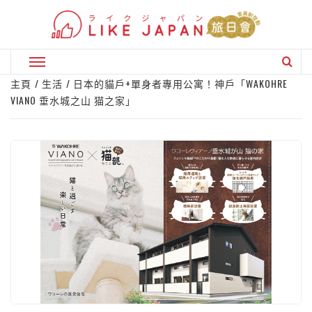
Skip
to
content
Primary
Menu
主頁
生活
日本的貓戶+單身者專用公寓！神戶「WAKOHRE
VIANO 垂水城之山 猫之家」