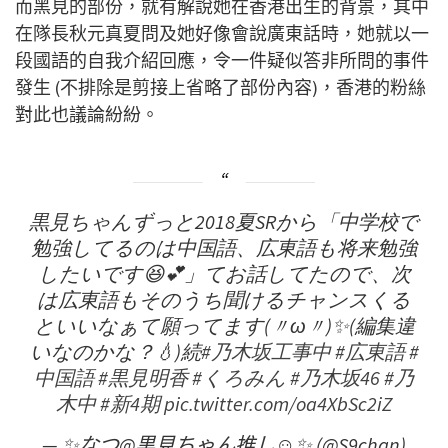
而黑見的部份，就有解說她在香港出生的背景，其中
在隊長秋元真夏問及她好像會說廣東話時，她就以一
段國語的自我介紹回應，令一件疑似答非所問的事件
發生 (不排除是剪接上省略了部份內容)，香港的粉絲
對此也議論紛紛。
黒見ちゃんずっと2018夏SRから「中学校で
勉強してるのは中国語、広東語も将来勉強
したいです😆💕」てお話してたので、次
は広東語もそのうち聞けるチャンスくる
といいなぁて願ってます(〃ω〃)✨(編集違
いなのかな？💧)続
#乃木坂工事中
#広東語
#
中国語
#黒見明香
#くろみん
#乃木坂46
#乃
木中
#新4期
pic.twitter.com/oa4XbSc2iZ
— ✨なつ@黒見ちゃん推し☺︎✨ (@S9chan)