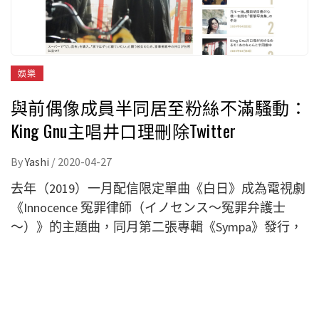
娛樂
與前偶像成員半同居至粉絲不滿騷動：
King Gnu主唱井口理刪除Twitter
By
Yashi
/
2020-04-27
去年（2019）一月配信限定單曲《白日》成為電視劇
《Innocence 冤罪律師（イノセンス～冤罪弁護士
～）》的主題曲，同月第二張專輯《Sympa》發行，
從而於索尼音樂旗下主流出道的樂團《King Gnu》，
一直受到眾多的粉絲愛戴，年底時樂團還登上了NHK
紅白歌唱大賽（NHK紅白歌合戦），人氣勢如破竹。
然而就在前陣子，日本週刊《FRIDAY》透露了其主唱