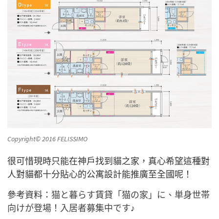
Copyright© 2016 FELISSIMO
很可惜現時只能在神戶找到貓之家，真心希望這種對
人對貓都十分貼心的公寓設計能推廣至全國呢！
參考資料：
猫と暮らす賃貸「猫の家」に、単身世帯
向けが登場！入居者募集中です♪