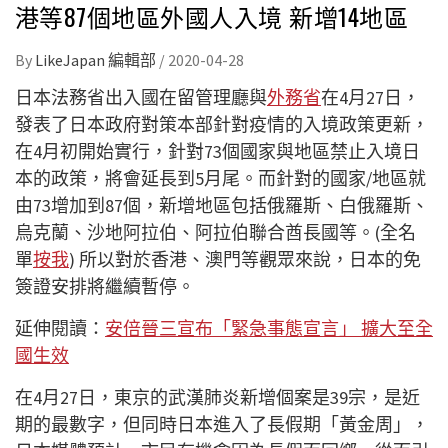
港等87個地區外國人入境 新增14地區
By
LikeJapan 編輯部
/
2020-04-28
日本法務省出入國在留管理廳與
外務省
在4月27日，
發表了日本政府對策本部針對疫情的入境政策更新，
在4月初開始實行，針對73個國家與地區禁止入境日
本的政策，將會延長到5月尾。而針對的國家/地區就
由73增加到87個，新增地區包括俄羅斯、白俄羅斯、
烏克蘭、沙地阿拉伯、阿拉伯聯合酋長國等。(全名
單
按我
) 所以對於香港、澳門等觀眾來說，日本的免
簽證安排將繼續暫停。
延伸閱讀：
安倍晉三宣布「緊急事態宣言」 擴大至全
國生效
在4月27日，東京的武漢肺炎新增個案是39宗，是近
期的最數字，但同時日本進入了長假期「黃金周」，