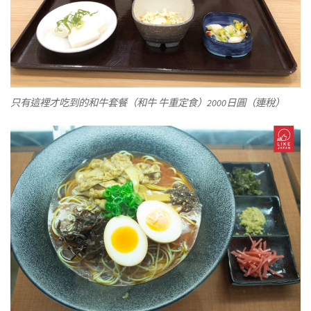
只有這裡才吃到的和牛套餐（和牛 牛重定食）2000日圓（連稅）