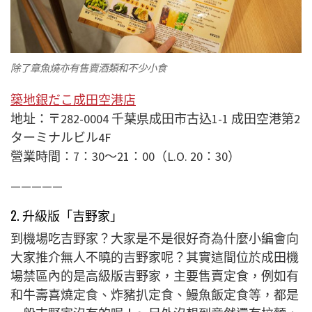
除了章魚燒亦有售賣酒類和不少小食
築地銀だこ成田空港店
地址：〒282-0004 千葉県成田市古込1-1 成田空港第2
ターミナルビル4F
營業時間：7：30～21：00（L.O. 20：30）
—————
2. 升級版「吉野家」
到機場吃吉野家？大家是不是很好奇為什麼小編會向
大家推介無人不曉的吉野家呢？其實這間位於成田機
場禁區內的是高級版吉野家，主要售賣定食，例如有
和牛壽喜燒定食、炸豬扒定食、鰻魚飯定食等，都是