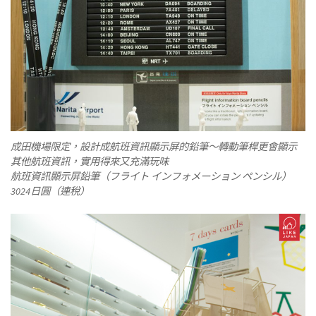
成田機場限定，設計成航班資訊顯示屏的鉛筆～轉動筆桿更會顯示
其他航班資訊，實用得來又充滿玩味
航班資訊顯示屏鉛筆（フライト インフォメーション ペンシル）
3024日圓（連稅）