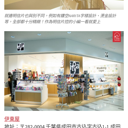
就連明信片也與別不同，例如有鏤空NARITA字樣設計、燙金設計
等，全部都十分精緻！作為明信片控的小編一看就愛上
伊東屋
地址：
〒282-0004 千葉県成田市古込字古込1-1 成田