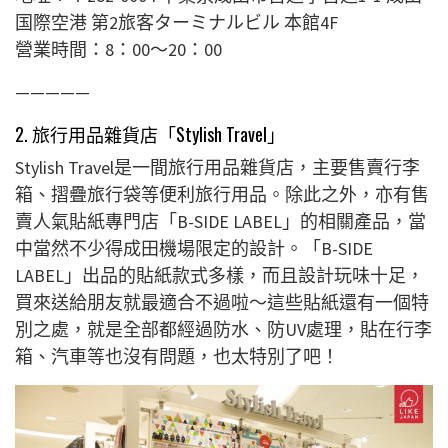
国際空港 第2旅客ターミナルビル 本館4F
營業時間：8：00～20：00
—————
2. 旅行用品雜貨店「Stylish Travel」
Stylish Travel是一間旅行用品雜貨店，主要售賣行李
箱、摺疊旅行袋等便利旅行用品。除此之外，亦有售
賣人氣貼紙專門店「B-SIDE LABEL」的相關產品，當
中當然不少得成田機場限定的設計。「B-SIDE
LABEL」出品的貼紙款式多樣，而且設計玩味十足，
買來送給朋友就最適合不過啦～這些貼紙還有一個特
別之處，就是全部都經過防水、防UV處理，貼在
行李
箱、汽車等也沒有問題
，也太特別了吧！