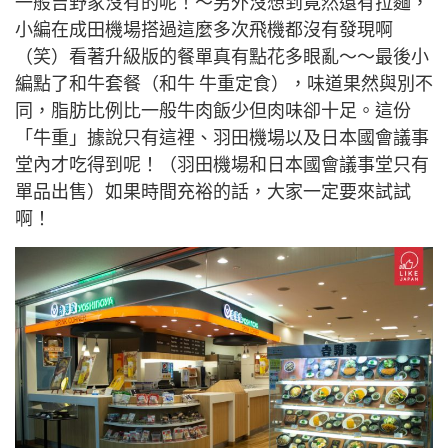
一般吉野家沒有的呢！～另外沒想到竟然還有拉麵，
小編在成田機場搭過這麼多次飛機都沒有發現啊
（笑）看著升級版的餐單真有點花多眼亂～～最後小
編點了和牛套餐（和牛 牛重定食），味道果然與別不
同，脂肪比例比一般牛肉飯少但肉味卻十足。這份
「牛重」據說只有這裡、羽田機場以及日本國會議事
堂內才吃得到呢！（羽田機場和日本國會議事堂只有
單品出售）如果時間充裕的話，大家一定要來試試
啊！