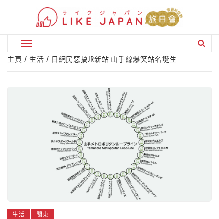
Skip
to
content
Primary
Menu
主頁
生活
日網民惡搞JR新站 山手線爆笑站名誕生
生活
關東