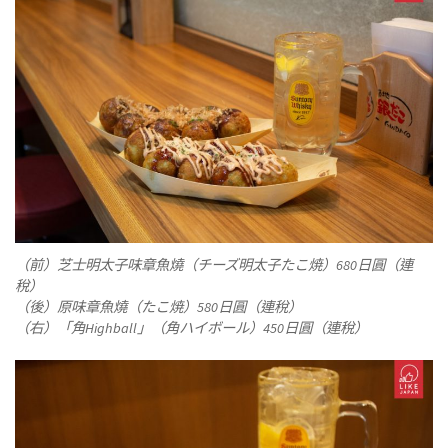
（前）芝士明太子味章魚燒（チーズ明太子たこ焼）680日圓（連
稅）
（後）原味章魚燒（たこ焼）580日圓（連稅）
（右）「角Highball」（角ハイボール）450日圓（連稅）