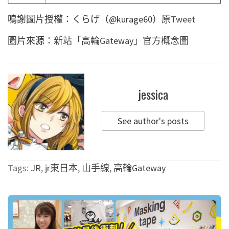
鳴謝圖片授權：くらげ（@kurage60）
原Tweet
圖片來源：
新站「高輪Gateway」官方概念圖
jessica
See author's posts
Tags:
JR
,
jr東日本
,
山手線
,
高輪Gateway