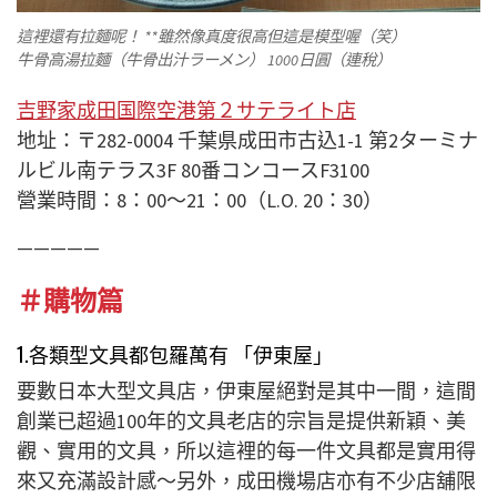
這裡還有拉麵呢！ **雖然像真度很高但這是模型喔（笑）
牛骨高湯拉麵（牛骨出汁ラーメン） 1000日圓（連稅）
吉野家成田国際空港第２サテライト店
地址：〒282-0004 千葉県成田市古込1-1 第2ターミナ
ルビル南テラス3F 80番コンコースF3100
營業時間：8：00～21：00（L.O. 20：30）
—————
＃購物篇
1.各類型文具都包羅萬有 「伊東屋」
要數日本大型文具店，伊東屋絕對是其中一間，這間
創業已超過100年的文具老店的宗旨是提供新穎、美
觀、實用的文具，所以這裡的每一件文具都是實用得
來又充滿設計感～另外，成田機場店亦有不少店舖限