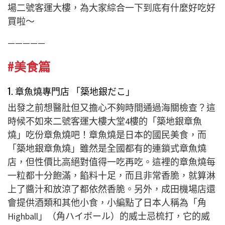
場二號客運大樓，為大家綜合一下到底有什麼好吃好
買啦～
—————
#美食篇
1. 章魚燒專門店 「築地銀だこ」
出發之前想醫肚但又擔心不夠時間通過海關檢查？這
時候不如來二號客運大樓大堂4樓的「築地銀章魚
燒」吃份章魚燒吧！章魚燒是日本的國民美食，而
「築地銀章魚燒」雖然是全國都有的連鎖式章魚燒
店，但性價比高絕對值得一吃再吃。這裡的章魚燒每
一粒都十分飽滿，餡料十足，而且非常香脆，就算淋
上了醬汁和放涼了都依然香脆。另外，成田機場店還
會提供酒類和其他小食，小編點了日本人稱為「角
Highball」（
角ハイボール）的威士忌梳打，它的威