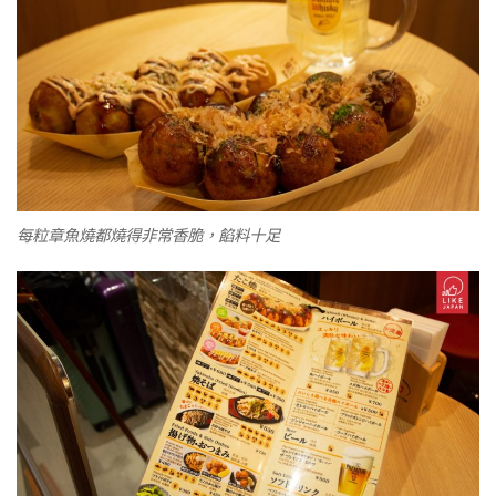
每粒章魚燒都燒得非常香脆，餡料十足