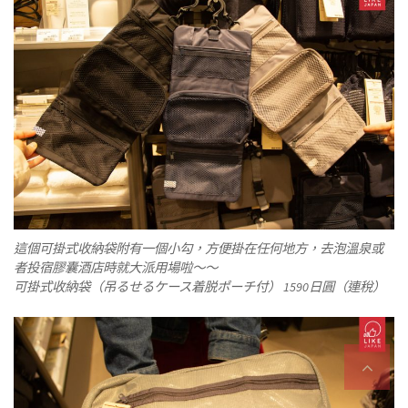
這個可掛式收納袋附有一個小勾，方便掛在任何地方，去泡溫泉或
者投宿膠囊酒店時就大派用場啦～～
可掛式收納袋（吊るせるケース着脱ポーチ付） 1590日圓（連稅）