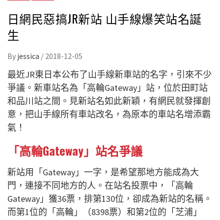
日網民惡搞JR新站 山手線爆笑站名誕
生
By
jessica
/
2018-12-05
最近
JR
東日本公布了山手線新車站的名字，引來不少
爭議。新車站名為「高輪
Gateway
」站，位於田町站
和品川站之間。見新站名如此新穎，有網民就發揮創
意，把山手線所有車站改名，為原本的車站名增添霸
氣！
「高輪
Gateway
」站名爭議
新站用「
Gateway
」一字，是希望那地方能成為大
門，連接不同地方的人。在站名投票中，「高輪
Gateway
」獲
36
票，排第
130
位，卻成為新站的名稱。
而第
1
位的「高輪」（
8398
票）和第
2
位的「芝浦」