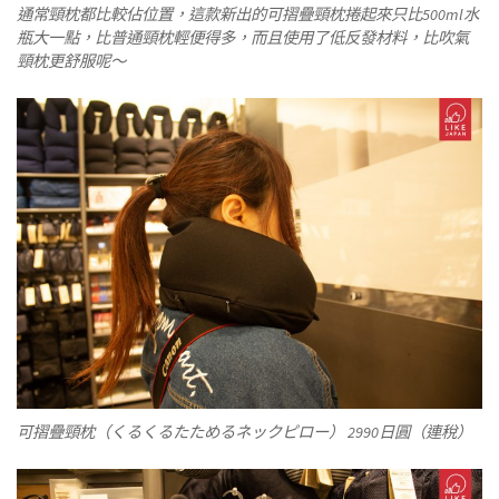
通常頸枕都比較佔位置，這款新出的可摺疊頸枕捲起來只比500ml水
瓶大一點，比普通頸枕輕便得多，而且使用了低反發材料，比吹氣
頸枕更舒服呢～
可摺疊頸枕（くるくるたためるネックピロー） 2990日圓（連稅）