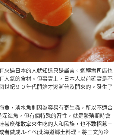
有來過日本的人就知道只是謠言。迴轉壽司店也
有人氣的食材。但事實上，日本人以前確實是不
個世紀９０年代開始才逐漸普及開來的。發生了
海魚，淡水魚則因為容易有寄生蟲，所以不適合
然是深海魚，但有個特殊的習性，就是繁殖期時會
連甚麼都敢拿來生吃的大和民族，也不敢招惹三
或者做成ルイベ(北海道鄉土料理，將三文魚冷