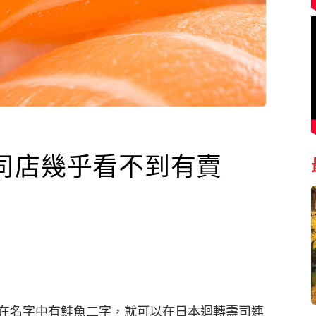
司店幾乎看不到有賣
在名字中有鮭魚二字，就可以在日本迴轉壽司連