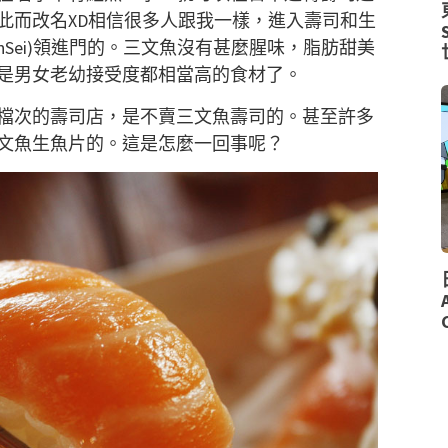
此而改名XD相信很多人跟我一樣，進入壽司和生
Sei)領進門的。三文魚沒有甚麼腥味，脂肪甜美
是男女老幼接受度都相當高的食材了。
檔次的壽司店，是不賣三文魚壽司的。甚至許多
文魚生魚片的。這是怎麼一回事呢？