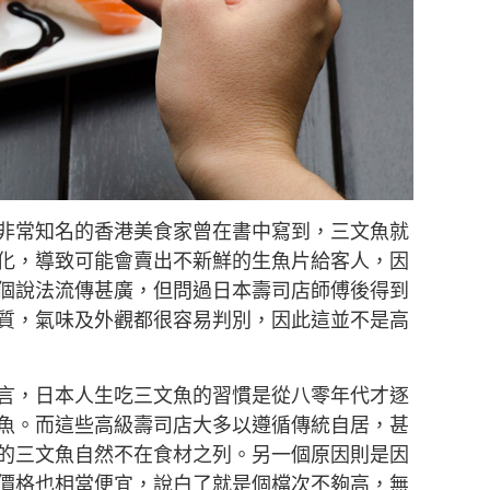
非常知名的香港美食家曾在書中寫到，三文魚就
化，導致可能會賣出不新鮮的生魚片給客人，因
個說法流傳甚廣，但問過日本壽司店師傅後得到
質，氣味及外觀都很容易判別，因此這並不是高
言，日本人生吃三文魚的習慣是從八零年代才逐
魚。而這些高級壽司店大多以遵循傳統自居，甚
的三文魚自然不在食材之列。另一個原因則是因
價格也相當便宜，說白了就是個檔次不夠高，無