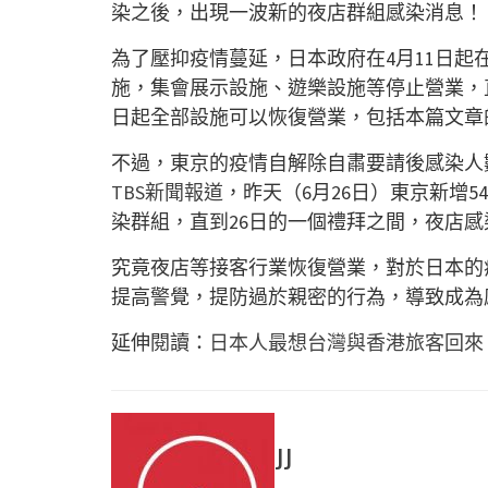
染之後，出現一波新的夜店群組感染消息！
為了壓抑疫情蔓延，日本政府在4月11日
施，集會展示設施、遊樂設施等停止營業，
日起全部設施可以恢復營業，包括本篇文章
不過，東京的疫情自解除自肅要請後感染人
TBS新聞報道
，昨天（6月26日）東京新增
染群組，直到26日的一個禮拜之間，夜店
究竟夜店等接客行業恢復營業，對於日本的
提高警覺，提防過於親密的行為，導致成為
延伸閱讀：
日本人最想台灣與香港旅客回來
JJ