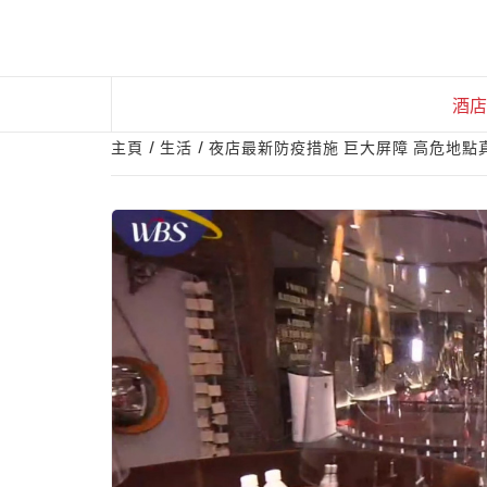
Skip
to
content
酒店
主頁
生活
夜店最新防疫措施 巨大屏障 高危地點