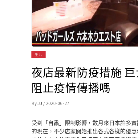
生活
夜店最新防疫措施 巨
阻止疫情傳播嗎
By
JJ
/
2020-06-27
受到「自肅」限制影響，數月來日本許多實
的現在，不少店家開始推出各式各樣的優惠