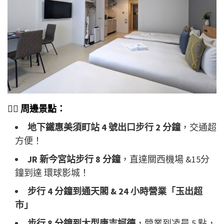
🚶‍♂
周邊景點：
地下鐵惠美須町站 4 號出口步行 2 分鐘
，交通超
方便！
JR 新今宮站步行 8 分鐘
，直達關西機場 &15分
鐘到達 環球影城！
步行 4 分鐘到通天閣 & 24 小時營業「玉出超
市」
步行 8 分鐘到大型唐吉訶德
，營業到凌晨 5 點，