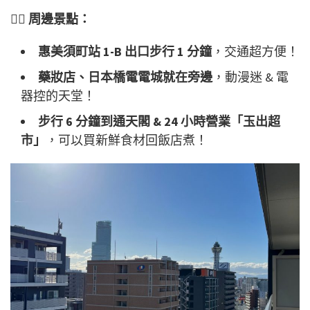
🚶‍♂
周邊景點：
惠美須町站 1-B 出口步行 1 分鐘
，交通超方便！
藥妝店、日本橋電電城就在旁邊
，動漫迷 & 電
器控的天堂！
步行 6 分鐘到通天閣 & 24 小時營業「玉出超
市」
，可以買新鮮食材回飯店煮！