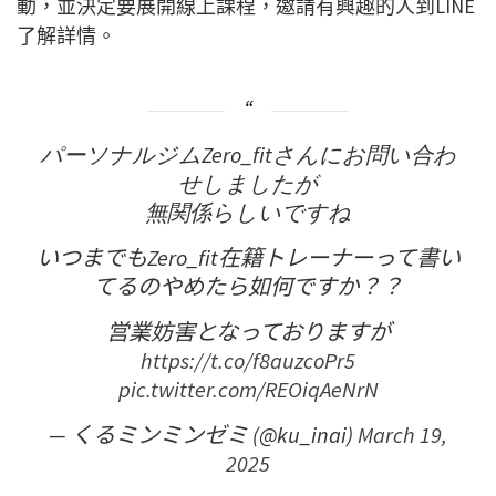
動，並決定要展開線上課程，邀請有興趣的人到LINE
了解詳情。
パーソナルジムZero_fitさんにお問い合わ
せしましたが
無関係らしいですね
いつまでもZero_fit在籍トレーナーって書い
てるのやめたら如何ですか？？
営業妨害となっておりますが
https://t.co/f8auzcoPr5
pic.twitter.com/REOiqAeNrN
— くるミンミンゼミ (@ku_inai)
March 19,
2025