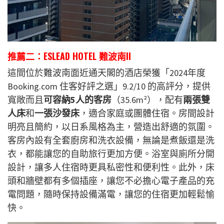
推薦二：ESLEAD HOTEL 難波南II
這間位於難波南
面近通天閣
的酒店
榮獲「2024年度
Booking.com 住客好評之選」9.2/10 的高評分，
提供
寬敞而且
可容納5人的客房
（35.6m²），配有
兩張雙
人床
和
一張沙發床
，適合家庭或團體住宿。房間設計
明亮且簡約，以日系風格為主，營造出舒適的氛圍。
客房內設有全套廚房和洗衣設備，無論是煮飯還是洗
衣，都能讓您的自助旅行更加方便。浴室與廁所分開
設計，讓多人住宿時更具私密性和便利性。此外，床
頭和牆壁都有多個插座，讓您不必擔心電子產品的充
電問題，隨時保持設備滿電，讓您的住宿更加輕鬆愉
快。