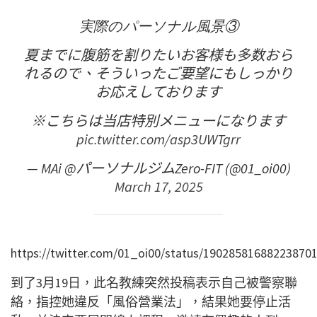
実際のパーソナル風景③
夏までに腹筋を割りたいお客様も多数おら
れるので、そういったご要望にもしっかり
お応えしております
※こちらは当店特別メニューになります
pic.twitter.com/asp3UWTgrr
— MAi @パーソナルジムZero-FIT (@01_oi00)
March 17, 2025
https://twitter.com/01_oi00/status/190285816882238701
到了3月19日，此名教練突然投稿表示自己被警察聯
絡，指控她違反「風俗營業法」，結果她要停止活