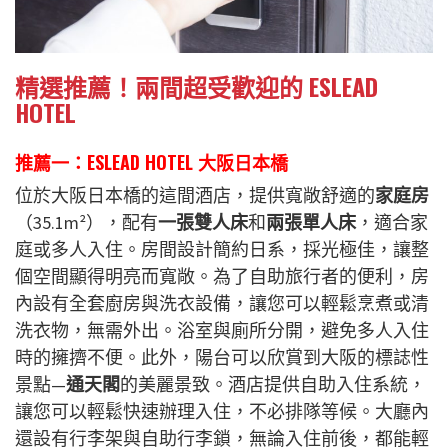
精選推薦！兩間超受歡迎的 ESLEAD
HOTEL
推薦一：ESLEAD HOTEL 大阪日本橋
位於大阪日本橋的這間酒店，提供寬敞舒適的
家庭房
（35.1m²），配有
一張雙人床
和
兩張單人床
，適合家
庭或多人入住。房間設計簡約日系，採光極佳，讓整
個空間顯得明亮而寬敞。為了自助旅行者的便利，房
內設有全套廚房與洗衣設備，讓您可以輕鬆烹煮或清
洗衣物，無需外出。浴室與廁所分開，避免多人入住
時的擁擠不便。此外，陽台可以欣賞到大阪的標誌性
景點—
通天閣
的美麗景致。酒店提供自助入住系統，
讓您可以輕鬆快速辦理入住，不必排隊等候。大廳內
還設有行李架與自助行李鎖，無論入住前後，都能輕