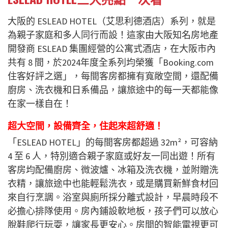
大
阪的 ESLEAD HOTEL（艾思利德酒店）系列，就是
為親子家庭和多人同行而設！
這家由大阪知名房地產
開發商 ESLEAD 集團經營的公寓式酒店，在大阪市內
共有 8 間，
於
2024
年度全系列均榮獲「
Booking.com
住客好評之選」，
每間客房都擁有寬敞空間，還配備
廚房、洗衣機和日系備品，讓旅途中的每一天都能像
在家一樣自在！
超大空間，設備齊全，住起來超舒適！
「
ESLEAD HOTEL」的每間客房都超過 32m²，可容納
4 至 6 人，特別適合親子家庭或好友一同出遊！所有
客房均配備廚房、微波爐、冰箱及洗衣機，並附贈洗
衣精，讓旅途中也能輕鬆洗衣，或是購買新鮮食材回
來自行烹調。浴室與廁所採分離式設計，早晨時段不
必擔心排隊使用。房內鋪設軟地板，孩子們可以放心
脫鞋爬行玩耍，讓家長更安心。
房間的智能電視更可