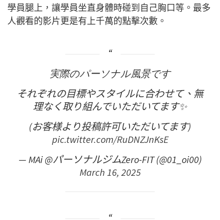
學員腿上，讓學員坐直身體時碰到自己胸口等。最多
人觀看的影片更是有上千萬的點擊次數。
実際のパーソナル風景です
それぞれの目標やスタイルに合わせて、無
理なく取り組んでいただいてます✨
(お客様より投稿許可いただいてます)
pic.twitter.com/RuDNZJnKsE
— MAi @パーソナルジムZero-FIT (@01_oi00)
March 16, 2025