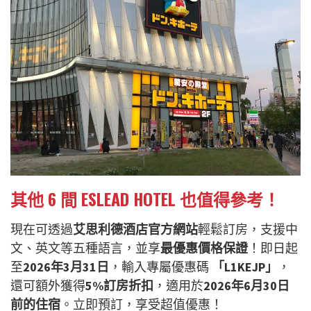
其他 6 間 ESLEAD HOTEL 也值得參考！
現在可透過
艾思利德酒店官方網站
輕鬆訂房，支援中
文、英文等五種語言，並享
最優惠價格保證
！即日起
至
2026年3月31日
，輸入專屬優惠碼
「L1KEJP」
，
還可額外獲得
5%訂房折扣
，適用於
2026年6月30日
前的住宿
。立即預訂，享受超值優惠！