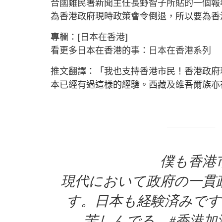
合國難民署新聞主任長野智子所貼的一個報
為香港政府現時政策會令倒退，所以要為香港人打
專欄：[
日本在香港
]
看更多日本在香港的事：
日本在香港系列
推文翻譯：「我也支持香港市民！香港政府
本已經有過這樣的經驗。西藏及維吾爾族亦在受
僕も香港
現代において政府の一貫
す。日本も経験済みで
苦しんでる。
#香港加