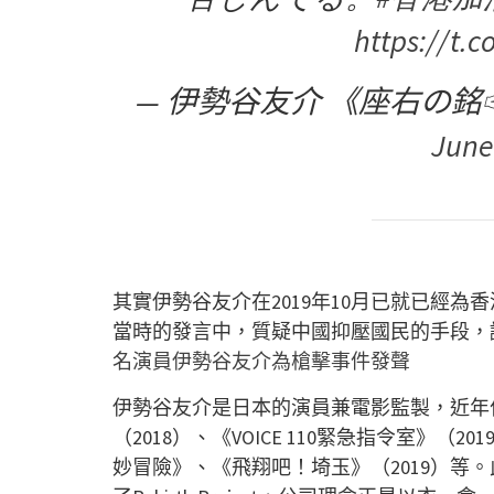
https://t.
— 伊勢谷友介 《座右の銘☞挫折
June
其實伊勢谷友介在2019年10月已就已經
當時的發言中，質疑中國抑壓國民的手段，
名演員伊勢谷友介為槍擊事件發聲
伊勢谷友介是日本的演員兼電影監製，近年作品有電
（2018）、《VOICE 110緊急指令室》（2
妙冒險》、《飛翔吧！埼玉》（2019）等。