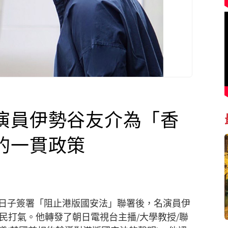
演員伊勢谷友介為「香
的一貫政策
日子簽署「阻止港版國安法」聯署後，名演員伊
港市民打氣。他轉發了朝日電視台主播/大學教授/聯