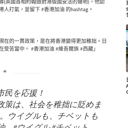
導(英國首相約翰遜對港版國安法的聲明)，他認
氣，並留下 #香港加油 的hashtag。
現在的一貫政策，是在將香港變得更加稚拙。日
苦當中。 #香港加油 #維吾爾族 #西藏」
市民を応援！
政策は、社会を稚拙に貶めま
す。ウイグルも、チベットも
油
#ウイグル
#チベット