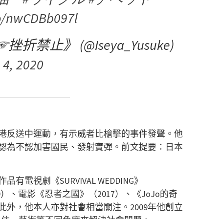
co/nwCDBb097l
禁止》 (@Iseya_Yusuke)
 4, 2020
為香港反送中運動，有示威者比槍擊的事件發聲。他
認為不認加害國民、發射實彈。前文提要：
日本
視劇《SURVIVAL WEDDING》
019）、電影《忍者之國》（2017）、《JoJo的奇
此外，他本人亦對社會相當關注。2009年他創立