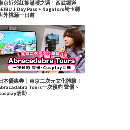
東京近郊紅葉滿喫之選：西武鐵道
SEIBU 1 Day Pass + Nagatoro埼玉縣
世外桃源一日遊
日本優惠券｜東京二次元文化體驗！
Abracadabra Tours一次預約 聲優、
Cosplay活動