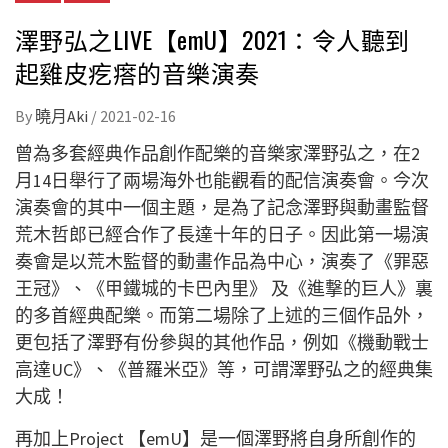
澤野弘之LIVE【emU】2021：令人聽到
起雞皮疙瘩的音樂演奏
By
曉月Aki
/
2021-02-16
曾為多套經典作品創作配樂的音樂家澤野弘之，在2
月14日舉行了兩場海外也能觀看的配信演奏會。今次
演奏會的其中一個主題，是為了記念澤
野與動畫監督
荒木哲郎已經合作了長達十年的日子。因此第一場演
奏會是以荒木監督的動畫作品為中心，演奏了
《罪惡
王冠》、《甲鐵城的卡巴內里》 及《進撃的巨人》裏
的多首經典配樂。而第二場除了上述的三個作品外，
更包括了澤野有份參與的其他作品，例如《機動戰士
高達
UC》、《普羅米亞》等，可謂澤野弘之的經典集
大成！
再加上Project 【emU】是一個澤野將自身所創作的