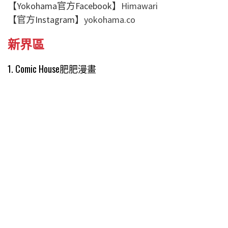
【Yokohama官方Facebook】
Himawari
【官方Instagram】
yokohama.co
新界區
1. Comic House肥肥漫畫