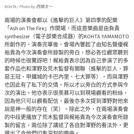
KOHTA /
Photo by 西槙太一
兩場的演奏會都以《進擊的巨人》第四季的配樂
「Ash on The Fire」作開場，而這首樂曲是由負責
synthesizer（電子部樂合成器）的KOHTA
YAMAMOTO
所創作的。演奏完畢後，會場內響起了由知名聲優梶
裕貴為今次演奏會所錄製的旁白，想必各位觀眾聽到
的時候也很驚訝吧！梶裕貴表示因為自己參演了的多
套作品也和
澤野及
荒木監督有關聯（
進擊的巨人、罪
惡王冠、甲鐵城的卡巴內里、七大罪等
），而與
澤野
也因此有了私下的交情，所以才以旁白的方式參與今
次的演出。他亦表示很羨慕可以到現場觀看的粉絲，
因為他只可以觀看配信，最後亦多次提到澤野對他來
說是神一般的存在（笑）。除此之外，在兩場演奏會
的中段更播放了
荒木監督與梶裕貴為今次演奏會所錄
製的留言，兩位除了講述了各自對
澤野的看法外，更
選出了令他們印象深刻的樂曲。