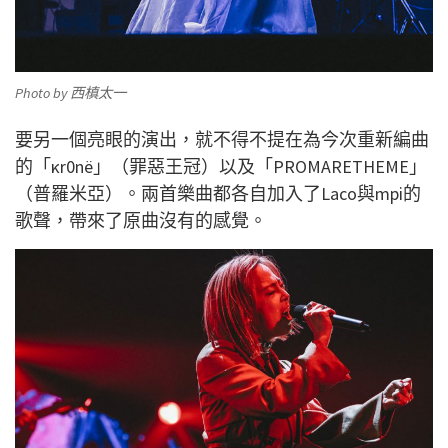
Photo by 西槙太一
要另一個亮眼的演出，就不得不提在為今次重新編曲
的「κr0nё」（罪惡王冠）以及「PROMARETHEME」
（普羅米亞）。兩首樂曲都各自加入了Laco與mpi的
歌聲，帶來了原曲沒有的感覺。