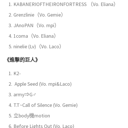
KABANERIOFTHEIRONFORTRESS （Vo. Eliana）
Grenzlinie（Vo. Gemie）
JAnoPAN（Vo. mpi）
1coma（Vo. Eliana）
ninelie (Lv)（Vo. Laco）
《進撃的巨人》
K2-
Apple Seed (Vo. mpi&Laco)
army⇒G♂
T.T~Call of Silence (Vo. Gemie)
立body機motion
Before Lights Out (Vo. Laco)