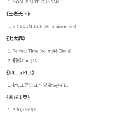
MOBILE SUIT~GUNDAM
《王者天下》
KINGDOM-DUE (Vo. mpi&Gemie)
《七大罪》
Perfect Time (Vo. mpi&Eliana)
銅鑼Gong4N
《
KILL la KILL
》
斬LLLア生LL～鬼龍G@キLL
《普羅米亞》
PRO//MARE