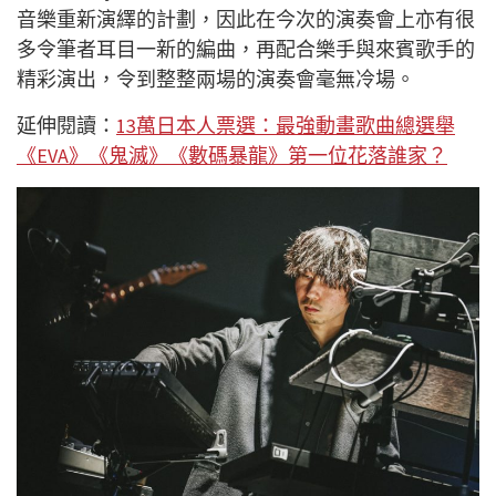
音樂重新演繹的計劃，因此在今次的演奏會上亦有很
多令筆者耳目一新的編曲，再配合樂手與來賓歌手的
精彩演出，令到整整兩場的演奏會毫無冷場。
延伸閱讀：
13萬日本人票選：最強動畫歌曲總選舉
《EVA》《鬼滅》《數碼暴龍》第一位花落誰家？