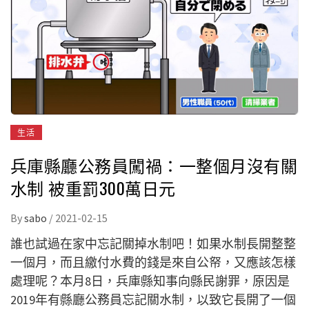
生活
兵庫縣廳公務員闖禍：一整個月沒有關
水制 被重罰300萬日元
By
sabo
/
2021-02-15
誰也試過在家中忘記關掉水制吧！如果水制長開整整
一個月，而且繳付水費的錢是來自公帑，又應該怎樣
處理呢？本月8日，兵庫縣知事向縣民謝罪，原因是
2019年有縣廳公務員忘記關水制，以致它長開了一個