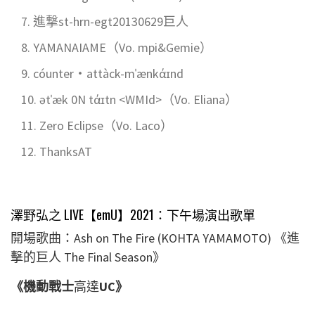
進撃st-hrn-egt20130629巨人
YAMANAIAME（Vo. mpi&Gemie）
cóunter・attàck-mˈænkάɪnd
ətˈæk 0N tάɪtn <WMId>（Vo. Eliana）
Zero Eclipse（Vo. Laco）
ThanksAT
澤野弘之 LIVE【emU】2021：
下午場演出歌單
開場歌曲：Ash on The Fire (KOHTA YAMAMOTO) 《進
擊的巨人 The Final Season》
《機動戰士
高達
UC》