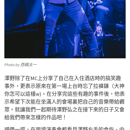
Photo by 西槙太一
澤
野除了在MC上分享了自己在入住酒店時的搞笑趣
事外，更表示原來在第一場上台時忘了拉褲鍊（大神
你怎可以這樣w)
。在分享完這些有趣的事件後，
他
表
示希望下次能在坐滿人的會場裏把自己的音樂
帶給觀
眾。就讓我們一起期待澤野弘之在接下來的日子又會
給我們帶來怎樣的作品吧！
順帶一提，在兩場演奏會都看見澤
野
右手的食指、中