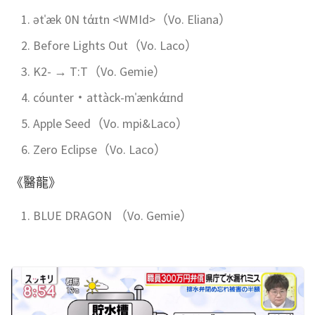
ətˈæk 0N tάɪtn <WMId>（Vo. Eliana）
Before Lights Out（Vo. Laco）
K2- → T:T（Vo. Gemie）
cóunter・attàck-mˈænkάɪnd
Apple Seed（Vo. mpi&Laco）
Zero Eclipse（Vo. Laco）
《醫龍》
BLUE DRAGON （Vo. Gemie）