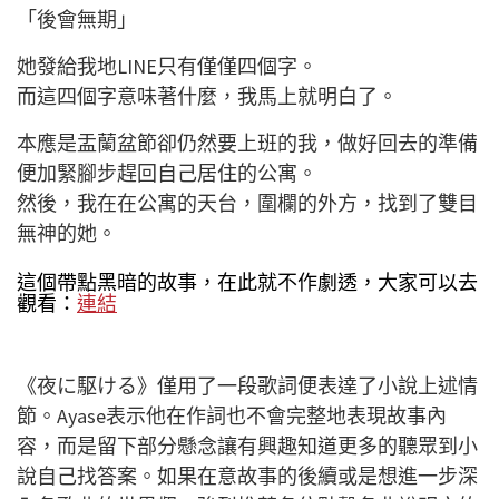
「後會無期」
她發給我地LINE只有僅僅四個字。
而這四個字意味著什麼，我馬上就明白了。
本應是盂蘭盆節卻仍然要上班的我，做好回去的準備
便加緊腳步趕回自己居住的公寓。
然後，我在在公寓的天台，圍欄的外方，找到了雙目
無神的她。
這個帶點黑暗的故事，在此就不作劇透，大家可以去
觀看：
連結
《夜に駆ける》僅用了一段歌詞便表達了小說上述情
節。Ayase表示他在作詞也不會完整地表現故事內
容，而是留下部分懸念讓有興趣知道更多的聽眾到小
說自己找答案。如果在意故事的後續或是想進一步深