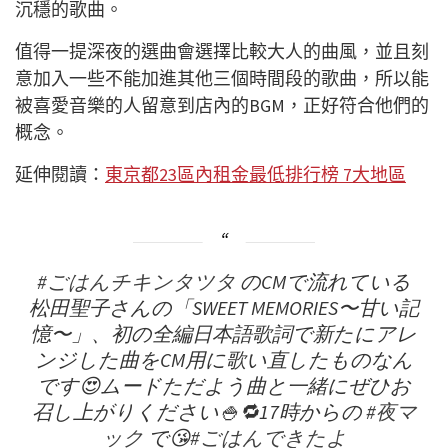
沉穩的歌曲。
值得一提深夜的選曲會選擇比較大人的曲風，並且刻
意加入一些不能加進其他三個時間段的歌曲，所以能
被喜愛音樂的人留意到店內的BGM，正好符合他們的
概念。
延伸閱讀：
東京都23區內租金最低排行榜 7大地區
#ごはんチキンタツタ
のCMで流れている
松田聖子さんの「SWEET MEMORIES〜甘い記
憶〜」、初の全編日本語歌詞で新たにアレ
ンジした曲をCM用に歌い直したものなん
です😍ムードただよう曲と一緒にぜひお
召し上がりください🍚🔁17時からの
#夜マ
ック
で😘
#ごはんできたよ