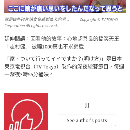
就是這些碎片讓女兒感到痛苦的呢… Copyright © TV TOKYO
Corporation All rights reserved.
延伸閱讀：
回看他的故事：心地超善良的搞笑天王
「志村健」 被騙1000萬也不求歸還
「家、ついて行ってイイですか？(明け方)」是日本
東京電視台（TV Tokyo）製作的深夜綜藝節目，每週
一深夜3時55分播映。
JJ
See author's posts