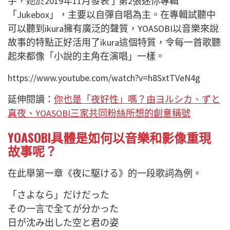
手，她於2019年11月發表了第2張迷你專輯
「Jukebox」，主要以自彈自唱為主。在專輯試聽中
可以聽到ikura擁有廣泛的聲質，YOASOBI以音樂來說
故事的特點正好活用了ikura這個特質，令每一首歌聽
起來都像「小說的主角在演唱」一樣。
https://www.youtube.com/watch?v=h8SxtTVeN4g
延伸閱讀：
你也是「夜好性」嗎？由ヨルシカ、ずと
真夜、YOASOBI三家共同粉絲所想的創意稱號
YOASOBI具體是如何以音樂和影像重現
故事呢？
在此舉第一章《夜に駆ける》的一段歌詞為例。
「さよなら」だけだった
その一言で全てが分かった
日が沈み出した空と君の姿