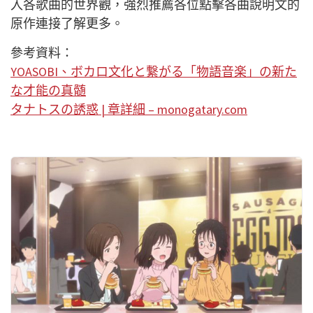
入各歌曲的世界觀，強烈推薦各位點擊各曲說明文的
原作連接了解更多。
參考資料：
YOASOBI、ボカロ文化と繋がる「物語音楽」の新た
な才能の真髄
タナトスの誘惑 | 章詳細 – monogatary.com