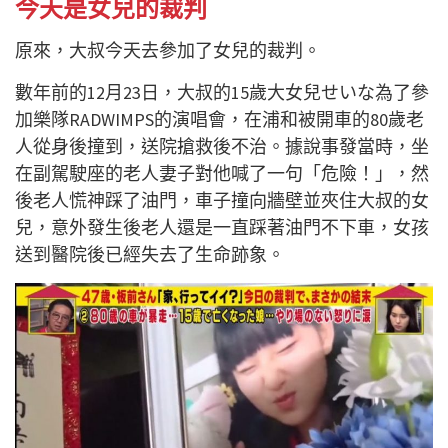
今天是女兒的裁判
原來，大叔今天去參加了女兒的裁判。
數年前的12月23日，大叔的15歲大女兒せいな為了參
加樂隊RADWIMPS的演唱會，在浦和被開車的80歲老
人從身後撞到，送院搶救後不治。據說事發當時，坐
在副駕駛座的老人妻子對他喊了一句「危險！」，然
後老人慌神踩了油門，車子撞向牆壁並夾住大叔的女
兒，意外發生後老人還是一直踩著油門不下車，女孩
送到醫院後已經失去了生命跡象。