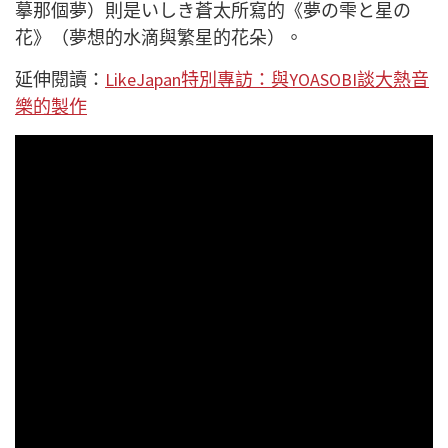
摹那個夢）則是いしき蒼太所寫的《夢の雫と星の
花》（夢想的水滴與繁星的花朵）。
延伸閱讀：
LikeJapan特別專訪：與YOASOBI談大熱音
樂的製作