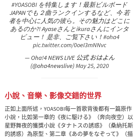
#YOASOBI
を特集します！最新ビルボード
JAPANでも２曲ランクインするなど、今 若
者を中心に人気の彼ら。その魅力はどこに
あるのか?! Ayaseさんとikuraさんにインタ
ビュー！ 是非、ご覧下さい！
#oha4
pic.twitter.com/0oeI3mNNvc
— Oha!4 NEWS LIVE 公式 おはよん
(@oha4newslive)
May 25, 2020
小說、音樂、影像交錯的世界
正如上面所述，YOASOBI每一首歌背後都有一篇原作
小說，比如第一章的《夜に駆ける》（奔向夜空）以
星野舞夜的獲獎小說《タナトスの誘惑》（桑納托斯
的誘惑）為原型、第二章《あの夢をなぞって》（描