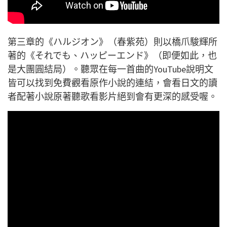
第三章的《ハルジオン》（春紫苑）則以橋爪駿輝所
著的《それでも、ハッピーエンド》（即便如此，也
是大團圓結局）。聽眾在每一首曲的YouTube說明文
皆可以找到免費觀看原作小說的連結，會看日文的讀
者配著小說原著聽歌看影片絕到會有更深的感受喔。