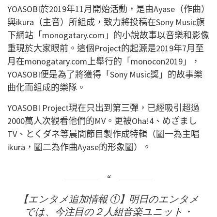
YOASOBI於2019年11月開始活動，是由Ayase（作曲）
與ikura（主音）所組成，致力將投稿在Sony Music旗
下網站「monogatary.com」的小說故事以音樂和影像
重現於大家眼前。這個Project的起源是2019年7月至
月在monogatary.com上舉行的「monocon2019」，
YOASOBI便是為了將獲得「Sony Music獎」的故事樂
曲化而組成的樂隊。
YOASOBI Project現在只出到第三彈，已經吸引超過
2000萬人次觀看他們的MV。更被Oha!4、めざまし
TV、とくダネ等晨間節目製作成特輯（圖一為主唱
ikura，圖二為作曲Ayase的形象圖）。
【エンタメ追加情報 ①】明日のエンタメ
では、今注目の２人組音楽ユニット・