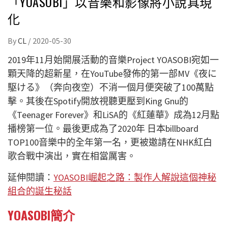
「YOASOBI」以音樂和影像將小說具現
化
By
CL
/
2020-05-30
2019年11月始開展活動的音樂Project YOASOBI宛如一
顆天降的超新星，在YouTube發佈的第一部MV《夜に
駆ける》（奔向夜空）不消一個月便突破了100萬點
擊。其後在Spotify開放視聽更壓到King Gnu的
《Teenager Forever》和LiSA的《紅蓮華》成為12月點
播榜第一位。最後更成為了2020年 日本billboard
TOP100音樂中的全年第一名，更被邀請在NHK紅白
歌合戰中演出，實在相當厲害。
延伸閱讀：
YOASOBI崛起之路：製作人解說這個神秘
組合的誕生秘話
YOASOBI簡介