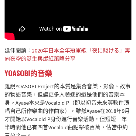
延伸閱讀：
2020年日本全年冠軍歌「夜に駆ける」奔
向夜空的誕生與爆紅策略分享
YOASOBI的音樂
雖說YOASOBI Project的本質是集合音樂、影像、故事
的物語音樂，但讓更多人著迷的還是他們的音樂本
身。Ayase本來是Vocaloid P（即以初音未來等軟件演
唱自己所作樂曲的作曲家），雖然Ayase在2018年9月
才開始以Vocaloid P身份進行音樂活動，但短短一年
半時間他已有四首Vocaloid曲點擊破百萬，佔當中約
三分之一。