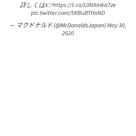
詳しくは👉
https://t.co/L0NXmka7ze
pic.twitter.com/5KBuBTHxND
— マクドナルド (@McDonaldsJapan)
May 30,
2020
選曲重點
USEN為麥當勞店內選曲特地而設的小組包括小島在
內共有兩男一女，三人各自擅長黑人音樂、Club音樂
以及爵士樂，製作店內歌單時三人互相交換情報，氣
氛就像喜歡音樂的麥記擁躉眾首一堂。這樣的團隊與
麥當勞的市場營銷部磨合出以下選曲重點。
①避免選用日語歌曲
日本麥當勞的BGM一般都不會使用日文的歌曲，（因