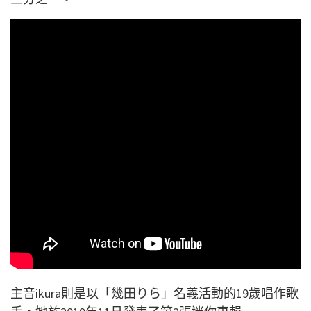
主音ikura則是以「幾田りら」名義活動的19歲唱作歌