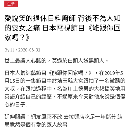
生活
愛說笑的退休日料廚師 背後不為人知
的喪女之痛 日本電視節目《能跟你回
家嗎？》
By
JJ
/
2020-05-31
世上最讓人心酸的，莫過於白頭人送黑頭人。
日本人氣綜藝節目《能跟你回家嗎？》，在2019年5
月15日的一集節目中於埼玉縣大宮跟拍了一名微醺的
大叔。在跟拍過程中，名為川上德男的大叔搞笑地用
英語介紹自己的經歷，不過原來今天對他來說是個傷
心的日子…
延伸閱讀：
網友風雨不改 去拉麵店吃足一年儲分 結
局竟然是個有愛的感人故事