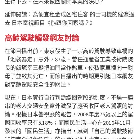
生存下去、在未來做回廚師本業的決心。
延伸閱讀：
為便宜租金成凶宅住客 的士司機的催淚過
去 日本電視節目《能跟你回家嗎？》
高齡駕駛觸發網友討論
在節目播出前，東京發生了一宗高齡駕駛導致車禍的
「池袋暴走」意外
，87歲、曾任通産省工業技術院院
長的飯塚幸三疑把油門當作煞車，使私家車撞向一對
母子並致其死亡，而節目播出的時期更引起日本網友
對高齡駕駛安全性的關注。
現在，日本實行自行判斷繳回駕照的制度，不過一連
串的老人交通安全意外激發了應否收回老人駕照的討
論。根據日本警視廳的報告，2008年度75歲以上的駕
照回收率只有5.18%；而國民生活中心在2016年11月
發表的「國民生活」亦指出，感到「自己的駕駛技術