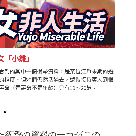
女「小雛」
看到的其中一個衝擊資料，是某位江戶末期的遊
的程度。但她們仍然活過去，還得接待客人到很
命（是壽命不是年齡）只有19～20歲。」
た衝撃の資料の一つがこの、