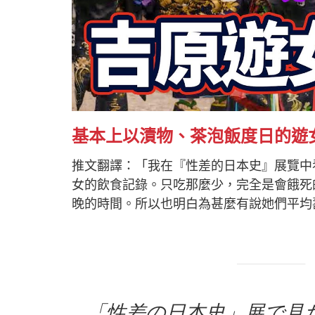
基本上以漬物、茶泡飯度日的遊
推文翻譯：「我在『性差的日本史』展覽中
女的飲食記錄。只吃那麼少，完全是會餓死
晚的時間。所以也明白為甚麼有說她們平均壽
「性差の日本史」展で見