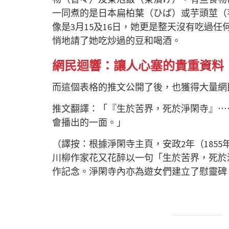
一同煮的是日本扁柏葉（ひば）或芋頭莖（
像是3月15及16日，她更是整天沒有吃過任
悄地請了她吃炒過的豆和喝酒。
網民迴響：讓人心塞的貴重資料
而這個表格的推文公開了後，也獲得大量網
推文翻譯：「『生於苦界，死於淨閑寺』⋯
會播出的一面。」
（譯按：根據淨閑寺
主頁
，安政2年（18
川柳作家花又花醉以一句「生於苦界，死於
作記念。淨閑寺內亦為遊女們建立了慰靈碑