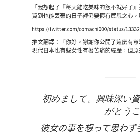
「我想起了『每天能吃美味的飯不就好了』
買到也能丟棄的日子裡仍要懷有感恩之心，
https://twitter.com/comachi000/status/133
推文翻譯：「你好。謝謝你公開了這麼有意
現代日本也有些女性有著苦痛的經歷，但原
初めまして。興味深い
がとう
彼女の事を想って思わず