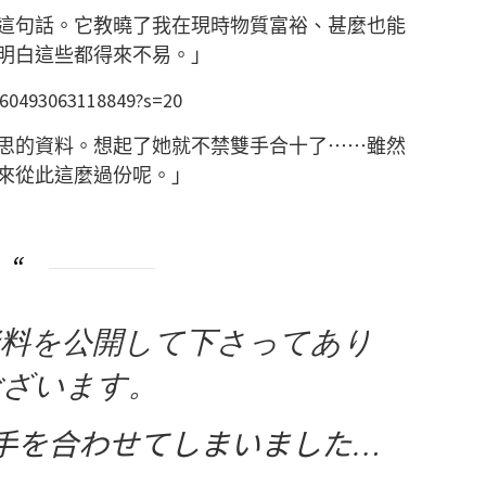
這句話。它教曉了我在現時物質富裕、甚麼也能
明白這些都得來不易。」
3260493063118849?s=20
思的資料。想起了她就不禁雙手合十了⋯⋯雖然
來從此這麼過份呢。」
資料を公開して下さってあり
ございます。
手を合わせてしまいました…