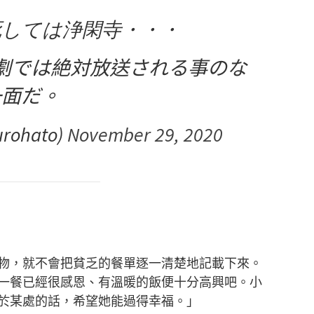
死しては浄閑寺・・・
劇では絶対放送される事のな
一面だ。
rohato)
November 29, 2020
物，就不會把貧乏的餐單逐一清楚地記載下來。
一餐已經很感恩、有溫暖的飯便十分高興吧。小
於某處的話，希望她能過得幸福。」