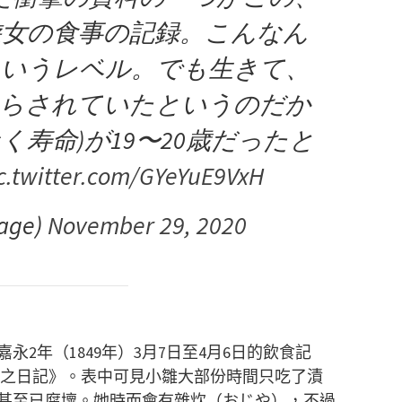
遊女の食事の記録。こんなん
というレベル。でも生きて、
取らされていたというのだか
く寿命)が19〜20歳だったと
c.twitter.com/GYeYuE9VxH
age)
November 29, 2020
2年（1849年）3月7日至4月6日的飲食記
要之日記》。表中可見小雛大部份時間只吃了漬
甚至已腐壞。她時而會有雜炊（おじや），不過