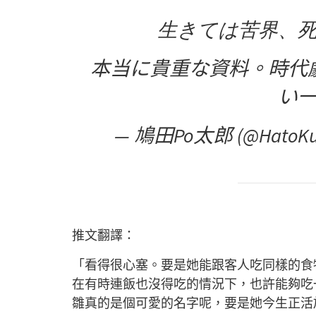
生きては苦界、
本当に貴重な資料。時代
い
— 鳩田Po太郎 (@HatoKu
推文翻譯：
「看得很心塞。要是她能跟客人吃同樣的食
在有時連飯也沒得吃的情況下，也許能夠吃
雛真的是個可愛的名字呢，要是她今生正活