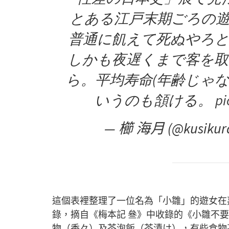
とある江戸末期ごろの
普通に飢えて死ぬやろ
しかも夜遅くまで客を
ら。平均寿命(年齢じゃな
いうのも頷ける。
pi
— 櫛 海月 (@kusikur
這個表裡整理了一位名為「小雛」的遊女在嘉永
錄，摘自《梅本記 叄》中收錄的《小雛不
物（香々）及茶泡飯（茶漬け），有些食物