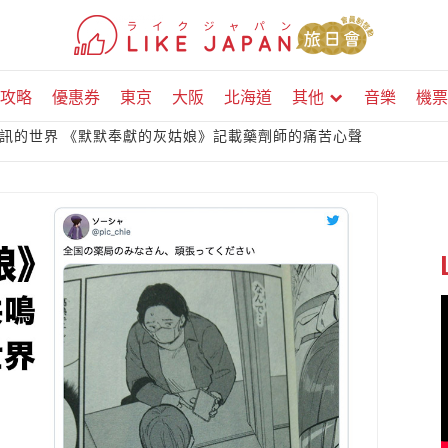
攻略
優惠券
東京
大阪
北海道
其他
音樂
機票
訊的世界 《默默奉獻的灰姑娘》記載藥劑師的痛苦心聲