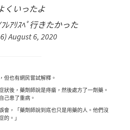
よくいったよ
ｲﾌﾚｱﾘｽﾍﾟ行きたかった
6)
August 6, 2020
，但也有網民嘗試解釋。
症狀後，藥劑師說是痔瘡，然後處方了一劑藥。
自己患了重病。
誤會，「藥劑師說到底也只是用藥的人。他們沒
症的。」