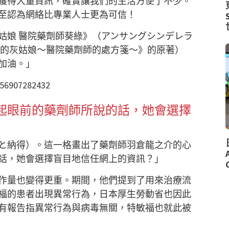
獲得大量資訊，確實讓我們的生活方便了不少。
至認為網絡比專業人士更為可信！
姑娘 醫院藥劑師葵綠》（アンサングシンデレラ
獻的灰姑娘～醫院藥劑師的處方箋～》的原著）
加油。」
4956907282432
起眼前的藥劑師所說的話，她會選擇
得と納得）。這一格畫出了藥劑師羽倉龍之介的心
話，她會選擇盲目地信任網上的資訊？」
作量也變得更重。期間，他們提到了用來治療流
福的患者出現異常行為，日本厚生勞動省也因此
有報告指異常行為與病毒無關，特敏福也就此被