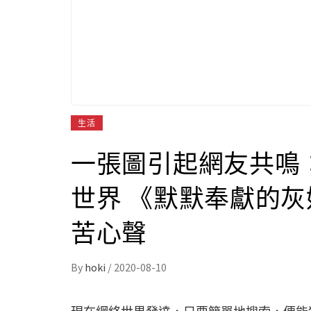
生活
一張圖引起網友共鳴
世界 《默默奉獻的
苦心聲
By
hoki
/
2020-08-10