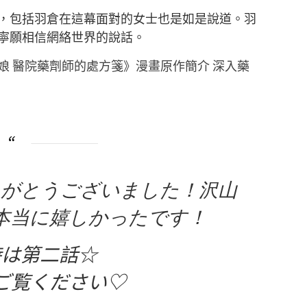
，包括羽倉在這幕面對的女士也是如是說道。羽
寧願相信網絡世界的說話。
娘 醫院藥劑師的處方箋》漫畫原作簡介 深入藥
りがとうございました！沢山
本当に嬉しかったです！
時は第二話☆
ご覧ください♡