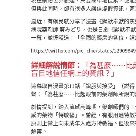
現在網絡世界發達，只要簡單地搜索，便能
但與此同時，卻有很多人誤信虛假資訊，甚
最近，有網民就分享了漫畫《默默奉獻的灰
病院薬剤師 葵みどり，也是日劇《默默奉
一幕，並慨嘆道：「全國的藥房的各位，請
https://twitter.com/pic_chie/status/129098
詳細解說情節：
「為甚麼⋯⋯比
盲目地信任網上的資訊？」
這幕取自漫畫第11話「說服與接受」（説
聲：「為甚麼⋯⋯比起眼前的藥劑師所說的
劇情提到，踏入流感高峰期，藥劑師們的工
感的藥物「特敏福」。曾經，有服用過特敏
原則上禁止向未成年人處方特敏福。但後來
解禁。