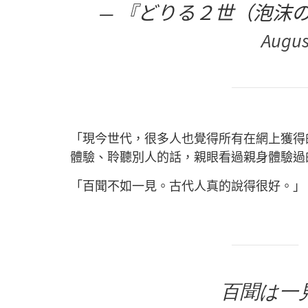
— 『どりる２世（泡沫のﾎﾟｷﾝｸ
Augus
「現今世代，很多人也覺得所有在網上獲得
體驗、聆聽別人的話，親眼看過親身體驗過
「百聞不如一見。古代人真的說得很好。」
百聞は一