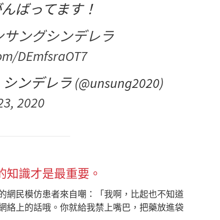
がんばってます！
ンサングシンデレラ
.com/DEmfsraOT7
デレラ (@unsung2020)
23, 2020
的知識才是最重要。
的網民模仿患者來自嘲：「我啊，比起也不知道
網絡上的話哦。你就給我禁上嘴巴，把藥放進袋