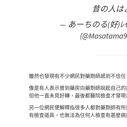
昔の人は
— あーちのる(好)ﾚ
(@Masatama9
雖然也發現有不少網民對藥劑師感到不信任
像是有人表示曾到藥房向藥劑師說起自己的
但他一直未見好轉，最後都醫院檢查才發現
另一位網民便解釋指很多人都對藥劑師有所
有檢查道具，也無法為任何人檢查有甚麼病