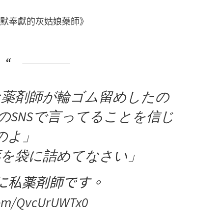
默默奉獻的灰姑娘藥師》
な薬剤師が輪ゴム留めしたの
のSNSで言ってることを信じ
のよ」
薬を袋に詰めてなさい」
に私薬剤師です。
.com/QvcUrUWTx0