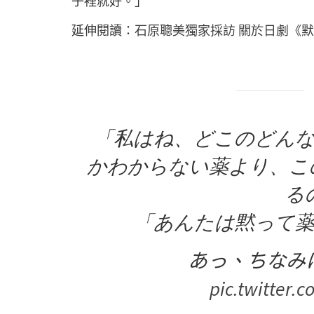
子裡就好。」
延伸閱讀：
石原聰美獨家採訪 關於日劇《
「私はね、どこのどん
かわからない薬より、こ
る
「あんたは黙って
あっ、ちなみ
pic.twitter