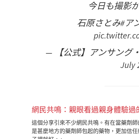
今日も撮影
石原さとみ
#ア
pic.twitter
— 【公式】アンサング・シン
July 
網民共鳴：親眼看過親身體驗過
這個分享引來不少網民共鳴。有在當藥劑師
是甚麼地方的藥劑師包起的藥物，更加信任