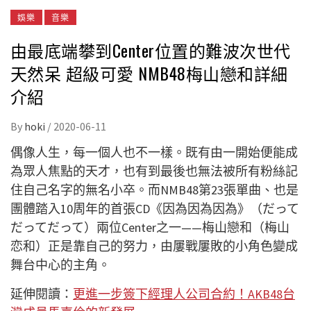
娛樂
音樂
由最底端攀到Center位置的難波次世代
天然呆 超級可愛 NMB48梅山戀和詳細
介紹
By
hoki
/
2020-06-11
偶像人生，每一個人也不一樣。既有由一開始便能成
為眾人焦點的天才，也有到最後也無法被所有粉絲記
住自己名字的無名小卒。而NMB48第23張單曲、也是
團體踏入10周年的首張CD《因為因為因為》（だって
だってだって）兩位Center之一——梅山戀和（梅山
恋和）正是靠自己的努力，由屢戰屢敗的小角色變成
舞台中心的主角。
延伸閱讀：
更進一步簽下經理人公司合約！AKB48台