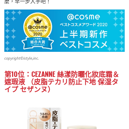
麼，早一步入手吧！
copyright©istyle,inc.
第10位：CEZANNE 絲漾防曬化妝底霜＆
遮瑕液 （皮脂テカリ防止下地 保湿タ
イプ セザンヌ）