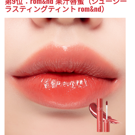
第9位：rom&nd 果汁唇蜜（ジューシー
ラスティングティント rom&nd）