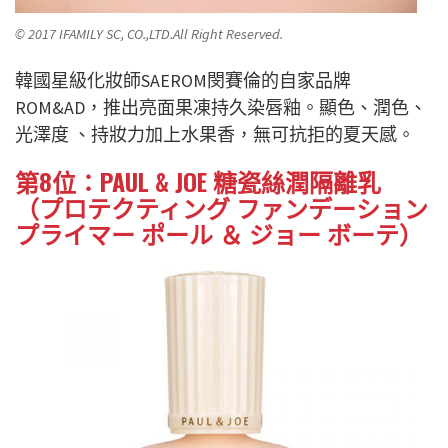
© 2017 IFAMILY SC, CO.,LTD.All Right Reserved.
韓國星級化妝師SAEROM閔賽倫的自家品牌
ROM&AD，推出亮面果凍持久染唇釉。顯色、潤色、
光澤度 、持妝力加上水果香，無可抗拒的夏天感。
第8位：PAUL & JOE 糖瓷絲潤隔離乳
（プロテクティング ファンデーション
プライマー ポール ＆ ジョー ボーテ）