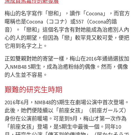
灣成員馬嘉伶的新發展
梅山的名字寫作「戀和」，讀作「Cocona」，而官方
暱稱也是Cocona（ココナ）或557（Cocona的諧
音）。「戀和」這個名字含有對她能成為治癒別人內
心的人的期望，但因為「戀」較罕見又較可愛，便把
它用到名字之上。
正如雙親對她的寄望一樣，梅山在2016年通過選拔加
入NMB48 5期生，成為治癒粉絲的偶像。然而，偶像
的人生並不容易。
艱難的研究生時期
2016年6月，NMB48的5期生在劇場公演中首次登場。
此後，她們便陸續以「前座女孩」（前座ガールズ）
身份在公演前暖場。可是到9月，梅山才第一次作為
「前座女孩」登場，是5期生中最後一個。同年10
月，研究生公演「傳不到的傳達物」（届かなそうで