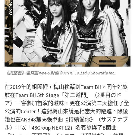
《欲望者》通常盤Type-D封面 © KYHD Co.,Ltd. / Showtitle Inc.
在2019年的組閣裡，梅山移籍到Team BII。同年她終
於在Team BII 5th Stage「第二道門」（2番目のド
ア）一嘗參加首演的滋味，更在公演第二天擔任了全
公演的Center！這對梅山來說是相當大的躍進。除後
她也在AKB48第56張單曲《持續愛你》（サステナブ
ル）中以「48Group NEXT12」名義參與了B面曲