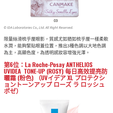
© IDA Laboratories Co., Ltd. All Right Reserved.
限量絲滑梳乎厘眼影，質感尤如猶如梳乎厘一樣柔軟
水潤，能夠緊貼眼蓋位置，推出3種色調以大地色調
為主，高顯色度，為透明感妝容增強光澤。
第6位：La Roche-Posay ANTHELIOS
UVIDEA
TONE-UP (ROSY) 每日高效提亮防
曬霜 (粉色) （UVイデア XL プロテクシ
ョントーンアップ ローズ ラ ロッシュ
ポゼ）