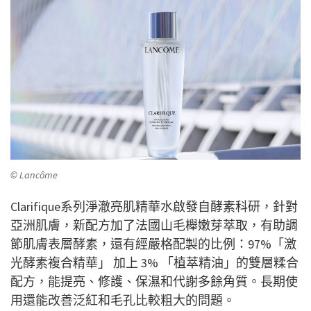
© Lancôme
Clarifique系列淨澈亮肌精華水啟發自酵素科研，針對
亞洲肌膚，新配方加了法國山毛櫸嫩芽萃取，有助調
節肌膚表層酵素，還有經嚴格配製的比例：97%「激
光酵素複合精華」 加上 3% 「植萃精油」的雙層糅合
配方，能提亮、修護、保濕和代謝多餘角質。長期使
用還能改善泛紅和毛孔比較粗大的問題。