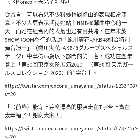
（
《Monica，天亮了》MV）
從留言中可以看見不少粉絲也對梅山的表現相當滿
意，不少人更表示期待她站上NMB48單曲中心的一
天！而她在組合內的人氣也是有目共睹，在年末於
SHOWROOM舉行的活動「蜷川實花×AKB48組合特別
舞台演出」（蜷川実花×AKB48グループスペシャルス
テージ）中奪得16歲以下部門的第一名，成功在翌年
登上「第30回東京女孩展演2020」（第30回 東京ガー
ルズコレクション 2020）的T字台上。
https://twitter.com/cocona_umeyama_/status/1233708
s=20
「（前略）能穿上這麼漂亮的服裝走在T字台上實在
太幸福了！謝謝大家！」
https://twitter.com/cocona_umeyama_/status/1233757
s=20