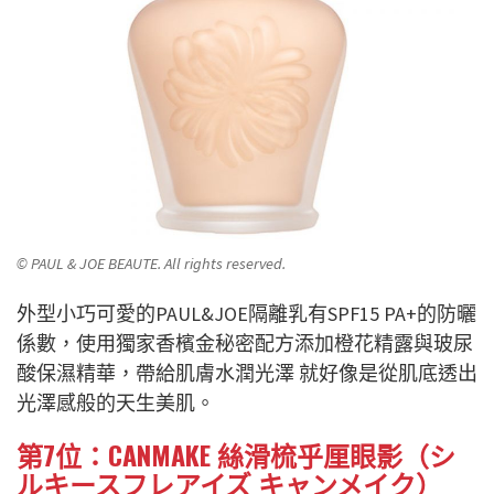
© PAUL & JOE BEAUTE. All rights reserved.
外型小巧可愛的PAUL&JOE隔離乳有SPF15 PA+的防曬
係數，使用獨家香檳金秘密配方添加橙花精露與玻尿
酸保濕精華，帶給肌膚水潤光澤 就好像是從肌底透出
光澤感般的天生美肌。
第7位：CANMAKE 絲滑梳乎厘眼影（シ
ルキースフレアイズ キャンメイク）