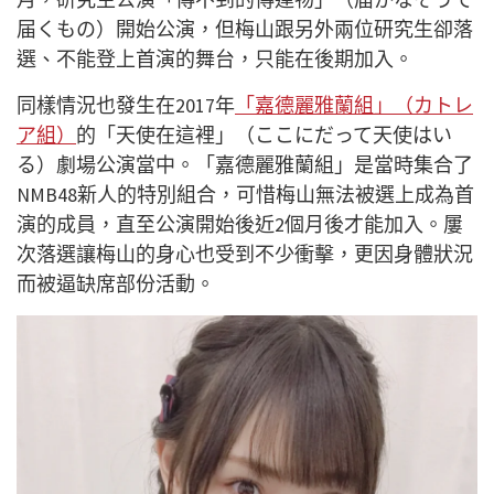
届くもの）開始公演，但梅山跟另外兩位研究生卻落
選、不能登上首演的舞台，只能在後期加入。
同樣情況也發生在2017年
「嘉德麗雅蘭組」（カトレ
ア組）
的「天使在這裡」（ここにだって天使はい
る）劇場公演當中。「嘉德麗雅蘭組」是當時集合了
NMB48新人的特別組合，可惜梅山無法被選上成為首
演的成員，直至公演開始後近2個月後才能加入。屢
次落選讓梅山的身心也受到不少衝擊，更因身體狀況
而被逼缺席部份活動。