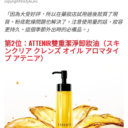
copyright©istyle,inc.
「因為大受好評，所以在藥妝店試用過後就買了現
貨。粉底乾燥問題也解決了。注意使用量的話，妝容
更持久。這個季節外出時的必備品。」
第2位：ATTENIR雙重潔淨卸妝油（スキ
ンクリア クレンズ オイル アロマタイ
プ アテニア）