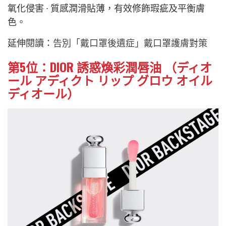
氧化侵害 ∙ 質感潤滑貼薄，有效修飾瑕疵及平衡膚
色。
延伸閱讀：
告別「戴口罩後遺症」戴口罩護膚對策
第5位：DIOR 誘惑煥彩潤唇油 （ディオ
ール アディクト リップ グロウ オイル
ディオール）