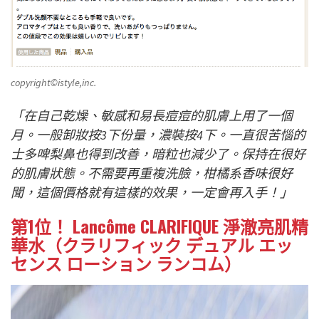
copyright©istyle,inc.
「在自己乾燥、敏感和易長痘痘的肌膚上用了一個
月。一般卸妝按3下份量，濃裝按4下。一直很苦惱的
士多啤梨鼻也得到改善，暗粒也減少了。保持在很好
的肌膚狀態。不需要再重複洗臉，柑橘系香味很好
聞，這個價格就有這樣的效果，一定會再入手！」
第1位！ Lancôme CLARIFIQUE 淨澈亮肌精
華水（クラリフィック デュアル エッ
センス ローション ランコム）