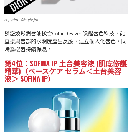
copyright©istyle,inc.
誘惑煥彩潤唇油揉合Color Reviver 喚醒唇色科技，能
直接與唇部的水潤度產生反應，建立個人化唇色，同
時為櫻唇持續保濕。
第4位：SOFINA iP 土台美容液 (肌底修護
精華)（ベースケア セラム＜土台美容
液＞ SOFINA iP）