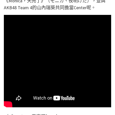
《Monica，天亮了》（モニカ、夜明けだ），並與
AKB48 Team 4的山內瑞葵共同擔當Center呢。