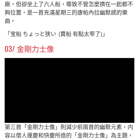
廠，但卻坐上了六人船，導致不管怎麼擠在一起都不
夠位置，是一首充滿星期三的康帕內拉幽默感的樂
曲。
「
宝船
ちょっと狭い
(寶船 有點太窄了)」
03/ 金剛力士像
第三首「
金剛力士像
」則減少前兩首的幽默元素，内
容以僧人運慶和快慶所造的「金剛力士像」為主題，