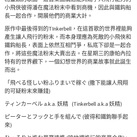
小飛俠彼得潘在魔法粉末中看到商機，因此與鐵鈎船
長一起合作，開展他們的商業大計。
原作中最後得到的TInkerbell，在這首歌的世界裡能夠
產生讓人飛行的粉末，而本身理應為死敵的小飛俠和
鐵鈎船長，表面上依然互相鬥爭，私底下卻是一起合
作，將這些魔法粉末大賣出去。在星期三的康帕內拉
特有的世界觀下，一個幻想世界的商業故事就此誕生
而出。
「飛べる怪しい粉ふりまいで稼ぐ (撒下能讓人飛翔
的可疑粉末來賺錢)
ティンカーベル a.k.a. 妖精 (Tinkerbell a.k.a 妖精)
ピーターとフックと手を組んで (
彼得和鐵鉤聯手起
來
)