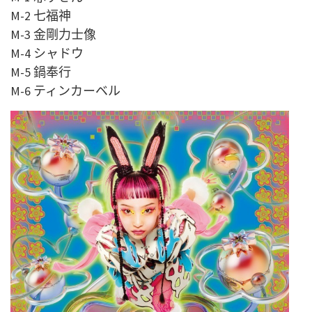
M-2 七福神
M-3 金剛力士像
M-4 シャドウ
M-5 鍋奉行
M-6 ティンカーベル