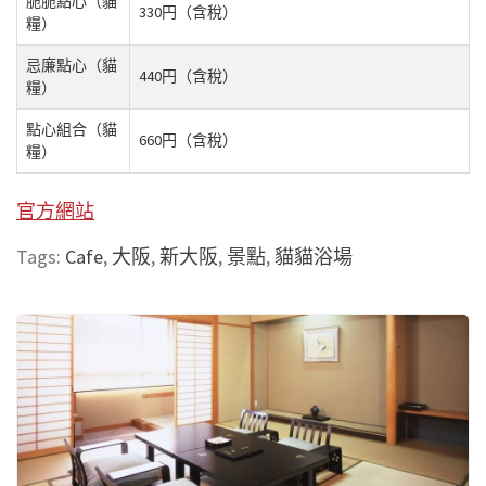
脆脆點心（貓
330円（含稅）
糧）
忌廉點心（貓
440円（含稅）
糧）
點心組合（貓
660円（含稅）
糧）
官方網站
Tags:
Cafe
,
大阪
,
新大阪
,
景點
,
貓貓浴場