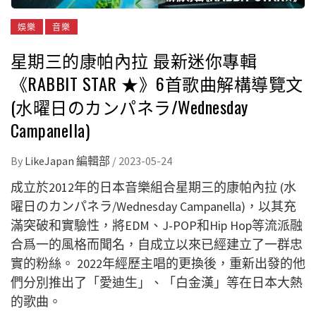
娛樂
音樂
星期三的康帕內拉 最新迷你專輯
《RABBIT STAR ★》6首歌曲解構導覽文
(水曜日のカンパネラ/Wednesday
Campanella)
By
LikeJapan 編輯部
/
2023-05-24
成立於2012年的日本音樂組合星期三的康帕內拉 (水
曜日のカンパネラ/Wednesday Campanella)，以其充
滿突破和實驗性，將EDM、J-POP和Hip Hop等流派融
合爲一的風格而聞名，自成立以來已經建立了一群忠
實的粉絲。 2022年經歷主唱的更換後，重新出發的他
們分別推出了「
愛迪生」、「白金漢」等在日本大熱
的歌曲
。