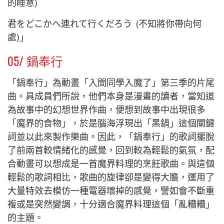
的睡意
)
君をどこかへ連れて行くだろう (
不知將你帶向何
處
)」
05/ 鍋奉行
「鍋奉行」為動畫「入間同學入魔了」第三季的片尾
曲。具成員們所說，他們本身是漫畫的讀者，當知道
為故事中的幻想世界作曲，便想到故事中出現很多
「魔界的食物」，於是腦海浮現出「黑鍋」這個關鍵
詞並以此來製作樂曲。因此，「鍋奉行」的歌詞擺脫
了前兩首較情緒化的感覺，回到較為輕鬆的氣氛，配
合動畫可以想成是一首魔界料理的烹飪歌曲。與這個
輕鬆的歌詞相比，歌曲的旋律卻是變得大膽，運用了
大量特效去模仿一種電器壞掉的感覺，譬如會不斷重
複或是突然變調，十分適合魔界料理這個「亂糟糟」
的主題。