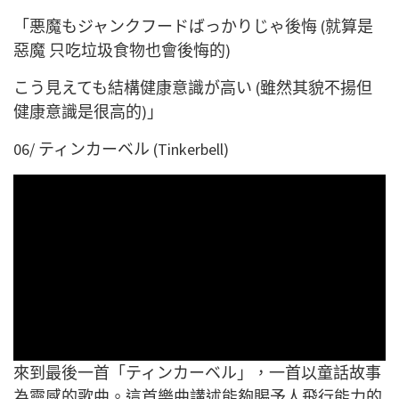
「悪魔もジャンクフードばっかりじゃ後悔 (就算是
惡魔 只吃垃圾食物也會後悔的)
こう見えても結構健康意識が高い (雖然其貌不揚但
健康意識是很高的)」
06/ ティンカーベル (Tinkerbell)
來到最後一首「ティンカーベル」，一首以童話故事
為靈感的歌曲。這首樂曲講述能夠賜予人飛行能力的