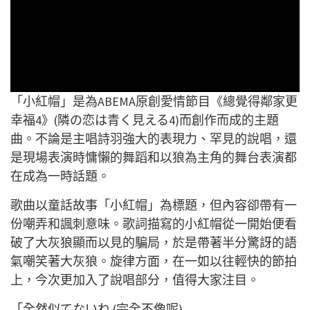
「小紅帽」
是為ABEMA原創愛情節目《總覺得鄰家更
幸福4》(隣の恋は青く見える4)而創作而成的主題
曲。不論是主唱詩羽強大的表現力、罕見的說唱，還
是現場表演時慵懶的舞蹈和以狼為主角的舞台表演都
在成為一時話題。
歌曲以童話故事「
小紅帽」為標題，但內容卻帶有一
份嘲弄和諷刺意味。歌詞描寫的小紅帽從一開始便看
破了大灰狼顯而以見的騙局，於是帶著半分驚訝的語
氣嘲笑著大灰狼。旋律方面，在一如以往輕快的節拍
上，今次更加入了
說唱
部分，值得大家注目。
「
全然似てないね
(完全不像呢)