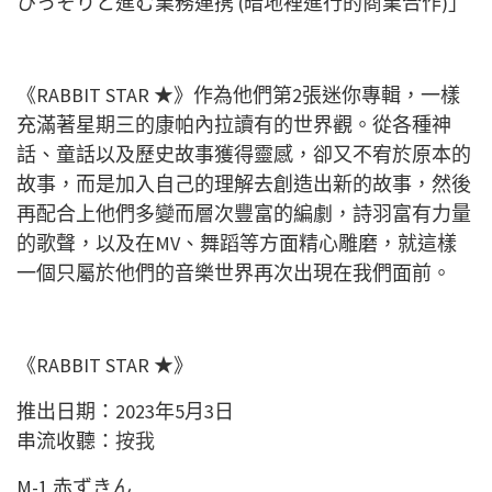
ひっそりと進む業務連携 (暗地裡進行的商業合作)」
《RABBIT STAR ★》作為他們第2張迷你專輯，一樣
充滿著星期三的康帕內拉讀有的世界觀。從各種神
話、童話以及歷史故事獲得靈感，卻又不宥於原本的
故事，而是加入自己的理解去創造出新的故事，然後
再配合上他們多變而層次豐富的編劇，詩羽富有力量
的歌聲，以及在MV、舞蹈等方面精心雕磨，就這樣
一個只屬於他們的音樂世界再次出現在我們面前。
《RABBIT STAR ★》
推出日期：2023年5月3日
串流收聽：
按我
M-1 赤ずきん