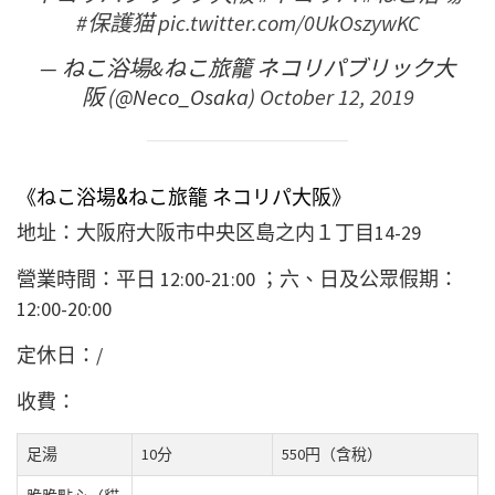
#保護猫
pic.twitter.com/0UkOszywKC
— ねこ浴場&ねこ旅籠 ネコリパブリック大
阪 (@Neco_Osaka)
October 12, 2019
《ねこ浴場&ねこ旅籠 ネコリパ大阪》
地址：大阪府大阪市中央区島之内
１
丁目
14-29
營業時間：平日
12:00-
21:00 ；六、日及公眾假期
：
12:00-
20:00
定休日：/
收費：
足湯
10分
550円（含稅）