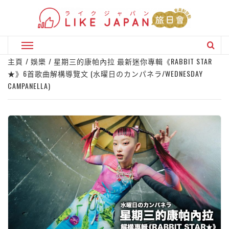
Skip
to
content
Primary
Menu
主頁
娛樂
星期三的康帕內拉 最新迷你專輯《RABBIT STAR
★》6首歌曲解構導覽文 (水曜日のカンパネラ/WEDNESDAY
CAMPANELLA)