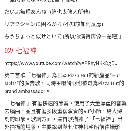
だいぶ無理あんね
(這也太強人所難)
リアクションに困るから
(不知該如何反應)
もうちょっと似せといて
(所以你演得再像一點吧)」
02/ 七福神
https://www.youtube.com/watch?v=PRXyNKkDgEU
第二首歌
「
七福神
」為日本Pizza Hut的新產品”Hut
Melts”的廣告歌，同時主唱詩羽也被選為Pizza Hut的
brand ambassador。
「七福神 」有著快速的節奏，使用了大量厚重的音軌
去編曲，並且有著多段重複演奏的Riff小節，給人深
刻的印象。歌詞方面，這首歌描述了 「七福神 」出
外拍攝的場景，主要說到與七位神祇坐船前往攝影