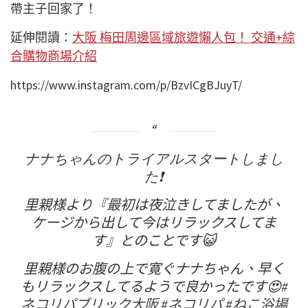
帶主子回家了！
延伸閱讀：
大阪 梅田周邊區域旅遊懶人包！ 交通+綜
合購物商場介紹
https://www.instagram.com/p/BzvICgBJuyT/
ナナちゃんのトライアルスタートしまし
た❗
里親様より『最初は夜泣きしてましたが、
ケージから出して今はリラックスしてま
す』とのことです😺
里親様のお腹の上で寛ぐナナちゃん、早く
もリラックスしてるようで良かったです😍
#
ネコリパブリック大阪
#ネコリパ
#ねこ浴場