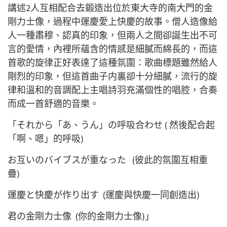
講述2人互相配合去鍛造出位於東大寺的南大門的金
剛力士像，過程中運慶愛上快慶的故事。僧人造像給
人一種肅穆、認真的印象，但兩人之間卻誕生出不可
言的愛情，內裡所蘊含的情感是細膩而綿長的，而這
首歌的旋律正好表達了這種氛圍：歌曲標題雖然給人
剛烈的印象，但這首曲子内裏卻十分細膩，流行的旋
律和溫和的音調配上主唱詩羽充滿個性的唱腔，合奏
而成一首舒適的音樂。
「それから「あ、うん」の呼吸合わせ (
然後配合起
「啊、嗯」的呼吸
)
お互いのバイブスが重なった (
彼此的氛圍互相重
疊
)
運慶と快慶が作り出す (
運慶與快慶一同創造出
)
君の金剛力士像 (
你的金剛力士像
)」