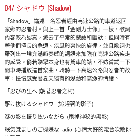
04/ シャドウ (Shadow)
「
Shadow
」
講述一名忍者經由高速公路的車道返回
家鄉的忍者村
。與上一首「
金剛力士像
」一樣，歌詞
內容較為認真，減去了平常的戲謔和幽默，但同時有
著他們擅長的急速、疾風般爽快的旋律，並且歌詞也
羅列出一堆充滿節奏感的詞語來加強在
高速公路疾走
的感覺。倘若聽眾本身也有駕車的話，不妨嘗試一下
開車時播放這首樂曲，聆聽一下高速公路與忍者的故
事，慢慢感受著夏天獨有的燥動和高漲的情緒。
「忍びの里へ (朝著忍者之村)
駆け抜けるシャドウ (
追趕著的影子
)
謎の影を振り払いながら (
甩掉神秘的黑影
)
眠気覚ましのご機嫌な radio (
心情大好的電台吹散你