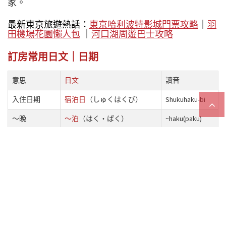
家。
最新東京旅遊熱話：
東京哈利波特影城門票攻略
｜
羽
田機場花園懶人包
｜
河口湖周遊巴士攻略
訂房常用日文｜日期
意思
日文
讀音
入住日期
宿泊日
（しゅくはくび）
Shukuhaku-bi
～晚
～泊
（はく・ぱく）
~haku(paku)
check in
チェックイン
Chekkuin
check out
チェックアウト
Chekkuauto
「宿泊日」是入住日期的意思，搜尋房間時可以輸入
「宿泊日」尋找；如果沒決定日期則可以在搜尋時勾
選
「宿泊日未定」
。