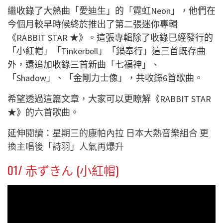
繼收錄了大熱曲「
愛迪生」的「
霓虹Neon」，他們在
今個月較早時候終於推出了第二張迷你專輯
《RABBIT STAR ★》。這張專輯除了收錄已經發行的
「小紅帽」「Tinkerbell」「鍋奉行」這三首既存曲
外，還追加收錄三首新曲「七福神」、
「Shadow」、「金剛力士像」，共收錄6首歌曲。
希望透過這篇文章，大家可以更瞭解《RABBIT STAR
★》的六首歌曲。
延伸閱讀：
星期三的康帕內拉 日本大熱音樂組合 更
換主唱後「詩羽」人氣再爆升
01/ 赤ずきん (
小紅帽
)