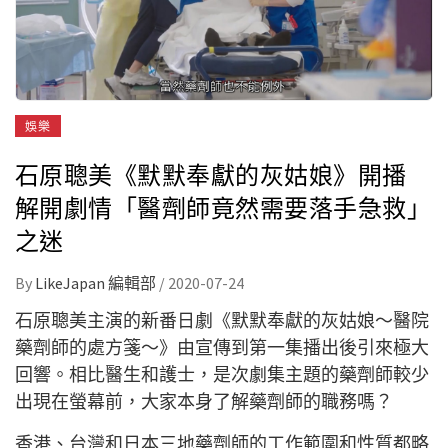
娛樂
石原聰美《默默奉獻的灰姑娘》開播
解開劇情「醫劑師竟然需要落手急救」
之迷
By
LikeJapan 編輯部
/
2020-07-24
石原聰美主演的新番日劇《默默奉獻的灰姑娘～醫院
藥劑師的處方箋～》由宣傳到第一集播出後引來極大
回響。相比醫生和護士，是次劇集主題的藥劑師較少
出現在螢幕前，大家本身了解藥劑師的職務嗎？
香港、台灣和日本三地藥劑師的工作範圍和性質都略