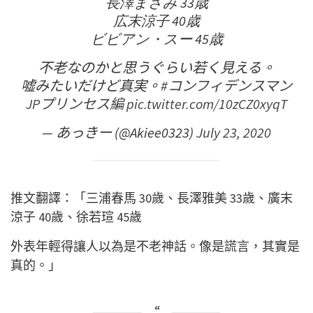
長澤まさみ 33歳
広末涼子 40歳
ビビアン・スー 45歳
不老なのかと思うぐらい若く見える。
嘘みたいだけど真実。
#コンフィデンスマン
JPプリンセス編
pic.twitter.com/10zCZ0xyqT
— あっきー (@Akiee0323)
July 23, 2020
推文翻譯：「三浦春馬 30歲、長澤雅美 33歲、廣末
涼子 40歲、徐若瑄 45歲
外表年輕得讓人以為是不老神話。像是謊言，其實是
真的。」