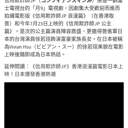
信用欺詐師JP（
コンフィデンスマンJP
）原是一齣富
士電視台的「月9」電視劇，因劇集大受歡迎而進而
拍攝電影版《信用欺詐師JP 浪漫篇》（在香港取
景）和今年7月23日上映的《信用欺詐師JP 公主
篇》。是次的公主篇演員陣容鼎盛，更邀得曾進軍日
本的台灣演員徐若瑄飾演富豪家族長女。在日本被稱
為Vivian Hsu（ビビアン・スー）的徐若瑄美貌在電影
上映後隨即成為日本熱話。
延伸閱讀：
《信用欺詐師JP》香港浪漫篇電影日本上
映！日本爆發香港熱潮