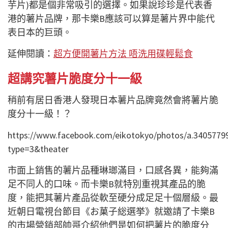
芋片)都是個非常吸引的選擇。如果說珍珍是代表香
港的薯片品牌，那卡樂B應該可以算是薯片界中能代
表日本的巨頭。
延伸閱讀：
超方便開薯片方法 唔洗用碟輕鬆食
超講究薯片脆度分十一級
稍前有居日香港人發現日本薯片品牌竟然會將薯片脆
度分十一級！？
https://www.facebook.com/eikotokyo/photos/a.340577
type=3&theater
市面上銷售的薯片品種琳瑯滿目，口感各異，能夠滿
足不同人的口味。而卡樂B就特別重視其產品的脆
度，能把其薯片產品從軟至硬分成足足十個層級。最
近朝日電視台節目《お菓子総選挙》就邀請了卡樂B
的市場營銷部帥哥介紹他們是如何把薯片的脆度分