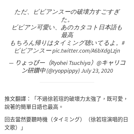
ただ、ビビアンスーの破壊力すごすぎ
た。
ビビアン可愛い、あのカタコト日本語も
最高
もちろん帰りはタイミング聴いてるよ。
#
ビビアンスー
pic.twitter.com/A6bXdgLzjn
— りょっぴー（Ryohei Tsuchiya）@キャリコ
ン研鑽中 (@ryoppippy)
July 23, 2020
推文翻譯：「不過徐若瑄的破壞力太強了，既可愛，
說著的簡單日語也最高。
回去當然要聽時機（タイミング）（徐若瑄演唱的日
文歌）」