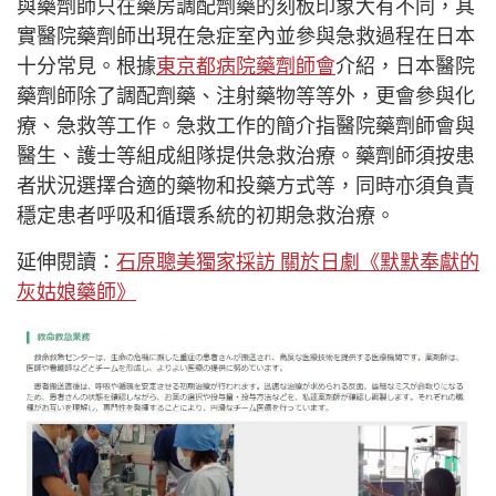
與藥劑師只在藥房調配劑藥的刻板印象大有不同，其
實醫院藥劑師出現在急症室內並參與急救過程在日本
十分常見。根據
東京都病院藥劑師會
介紹，日本醫院
藥劑師除了調配劑藥、注射藥物等等外，更會參與化
療、急救等工作。急救工作的簡介指醫院藥劑師會與
醫生、護士等組成組隊提供急救治療。藥劑師須按患
者狀況選擇合適的藥物和投藥方式等，同時亦須負責
穩定患者呼吸和循環系統的初期急救治療。
延伸閱讀：
石原聰美獨家採訪 關於日劇《默默奉獻的
灰姑娘藥師》