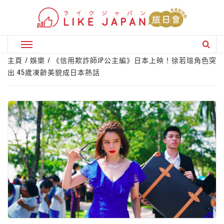
Skip
to
content
Primary
Menu
主頁
娛樂
《信用欺詐師JP公主編》日本上映！徐若瑄角色突
出 45歲凍齡美貌成日本熱話