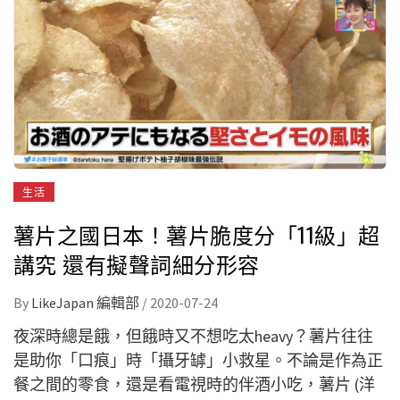
生活
薯片之國日本！薯片脆度分「11級」超
講究 還有擬聲詞細分形容
By
LikeJapan 編輯部
/
2020-07-24
夜深時總是餓，但餓時又不想吃太heavy？薯片往往
是助你「口痕」時「攝牙罅」小救星。不論是作為正
餐之間的零食，還是看電視時的伴酒小吃，薯片 (洋