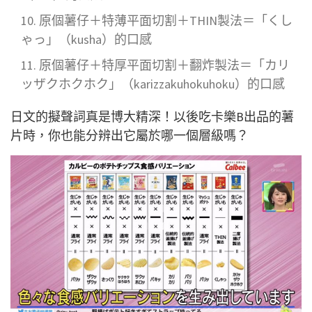
原個薯仔＋特薄平面切割＋THIN製法＝「くし
ゃっ」（kusha）的口感
原個薯仔＋特厚平面切割＋翻炸製法＝「カリ
ッザクホクホク」（karizzakuhokuhoku）的口感
日文的擬聲詞真是博大精深！以後吃卡樂B出品的薯
片時，你也能分辨出它屬於哪一個層級嗎？