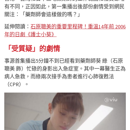
有不同，正因如此，第一集播出後部份劇情受到網民
關注：「藥劑師會這樣做的嗎？」
延伸閱讀：
石原聰美的重要里程碑！重溫14年前 2006
年的日劇《護士小葵》
「受質疑」的劇情
事源首集播出5分鐘不到已經看到藥劑師葵 綠（石原
聰美 飾）忙碌的身影出入急症室。其中一幕醫生正為
病人急救，而綠兩次接手為患者進行心肺復甦法
（CPR）。