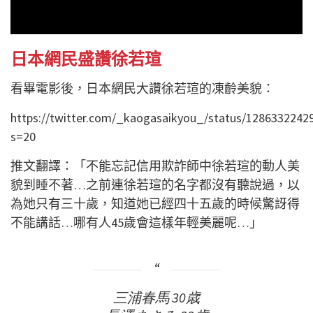
日本網民盛讚徐若瑄
看畢電影後，日本網民大讚徐若瑄的凍齡美貌：
https://twitter.com/_kaogasaikyou_/status/1286332242
s=20
推文翻譯：「不能忘記信用欺詐師中徐若瑄的動人美
貌到睡不著…之前連徐若瑄的名字都沒有聽說過，以
為她只有三十歲，知道她已經四十五歲的時候驚訝得
不能講話…哪有人45歲會這樣年輕美麗呢…」
三浦春馬 30歳