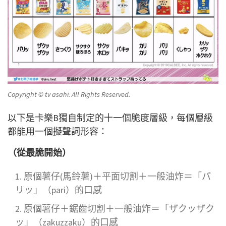
Copyright © tv asahi. All Rights Reserved.
以下是卡樂B獨自制定的十一個脆度層級，每個層級
都能用一個擬聲詞形容：
（從最脆開始）
原個薯仔(馬鈴薯)＋平面切割＋一般油炸＝「パ
リッ」（pari）的口感
原個薯仔＋鋸齒切割＋一般油炸＝「ザクッザク
ッ」（zakuzzaku）的口感