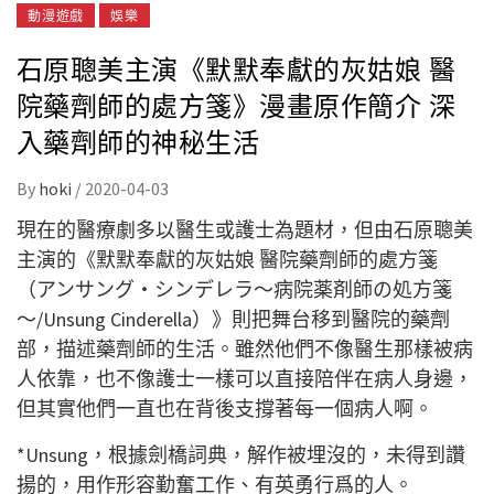
動漫遊戲
娛樂
石原聰美主演《默默奉獻的灰姑娘 醫
院藥劑師的處方箋》漫畫原作簡介 深
入藥劑師的神秘生活
By
hoki
/
2020-04-03
現在的醫療劇多以醫生或護士為題材，但由石原聰美
主演的《默默奉獻的灰姑娘 醫院藥劑師的處方箋
（アンサング・シンデレラ～病院薬剤師の処方箋
～/Unsung Cinderella）》則把舞台移到醫院的藥劑
部，描述藥劑師的生活。雖然他們不像醫生那樣被病
人依靠，也不像護士一樣可以直接陪伴在病人身邊，
但其實他們一直也在背後支撐著每一個病人啊。
*Unsung，根據劍橋詞典，解作被埋沒的，未得到讚
揚的，用作形容勤奮工作、有英勇行爲的人。