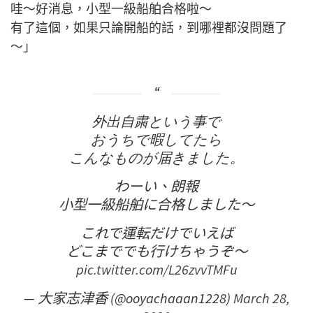
哇～好消息，小型一級船舶合格啦～
有了這個，如果只論開船的話，到哪裡都沒問題了
～」
外出自粛という事で
おうちで暇してたら
こんなものが届きました。
わーい、朗報
小型一級船舶に合格しました〜
これで運転だけでいえば
どこまででも行けちゃうぞ〜
pic.twitter.com/L26zvvTMFu
— 大家志津香 (@ooyachaaan1228)
March 28,