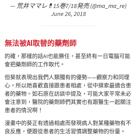
— 荒井ママレ💊15巻7/18発売 (@ma_ma_re)
June 26, 2018
無法被AI取替的藥劑師
的確，那樣的話AI也能勝任，甚至終有一日電腦可能
會把藥劑師的工作取代。
但葵就表現出我們人類獨有的優勢——觀察力和同理
心。所以她喜歡直接跟患者相處，從中摸索最適合患
者的藥物。如石原在訪談中提及，可能大家平常未必
會注意到，醫院的藥劑師們其實也有跟醫生一起關注
患者的情況啊！
漫畫中的葵正有透過相處而發現病人對某種藥物有不
良反應，便跟從患者的生活習慣調整藥物的份量。