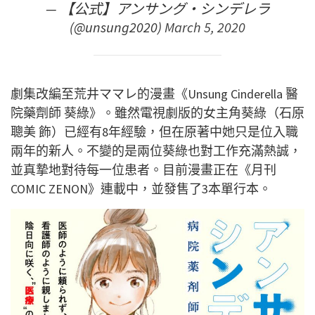
— 【公式】アンサング・シンデレラ
(@unsung2020)
March 5, 2020
劇集改編至荒井ママレ的漫畫《Unsung Cinderella 醫
院藥劑師 葵綠》。雖然電視劇版的女主角葵綠（石原
聰美 飾）已經有8年經驗，但在原著中她只是位入職
兩年的新人。不變的是兩位葵綠也對工作充滿熱誠，
並真摯地對待每一位患者。目前漫畫正在《月刊
COMIC ZENON》連載中，並發售了3本單行本。