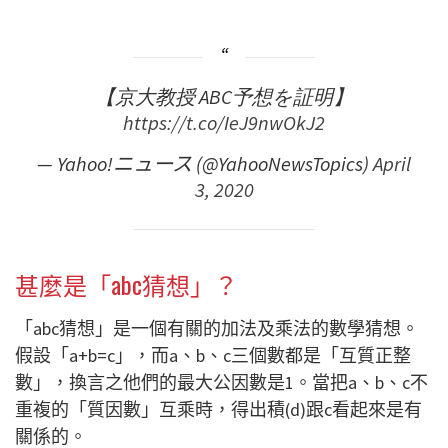
【京大教授 ABC予想を証明】
https://t.co/IeJ9nwOkJ2
— Yahoo!ニュース (@YahooNewsTopics)
April
3, 2020
甚麼是「abc猜想」？
「abc猜想」是一個有關的加法及乘法的數學猜想。
假設「a+b=c」，而a、b、c三個數都是「互質正整
數」，換言之他們的最大公因數是1。當把a、b、c不
重複的「質因數」互乘時，得出積(d)跟c看起來是有
關係的。