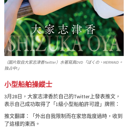
（圖片取自大家志津香Twitter）水著寫真DVD「ぼくの、MERMAID。
独占中!」
小型船舶操縱士
3月28日，大家志津香於自己的Twitter上發表推文，
表示自己成功取得了「1級小型船舶許可證」牌照：
推文翻譯：「外出自我限制而在家悠哉度過時，收到
了這樣的東西。