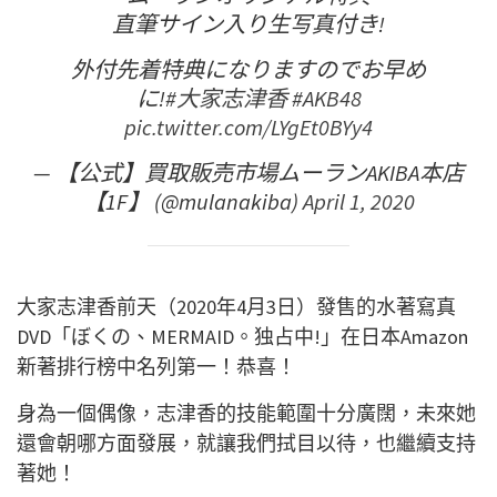
直筆サイン入り生写真付き!
外付先着特典になりますのでお早め
に!
#大家志津香
#AKB48
pic.twitter.com/LYgEt0BYy4
— 【公式】買取販売市場ムーランAKIBA本店
【1F】 (@mulanakiba)
April 1, 2020
大家志津香前天（2020年4月3日）發售的水著寫真
DVD「ぼくの、MERMAID。独占中!」在日本Amazon
新著排行榜中名列第一！恭喜！
身為一個偶像，志津香的技能範圍十分廣闊，未來她
還會朝哪方面發展，就讓我們拭目以待，也繼續支持
著她！