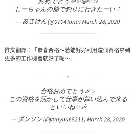
おめでとう🎉✨😆✨🎊
しーちゃんの船で釣りに行きたーい！
— あきけん (@0704Tuna)
March 28, 2020
推文翻譯：「恭喜合格～若能好好利用這個資格拿到
更多的工作機會就好了呢～」
合格おめでとう🎉✨
この資格を活かして仕事が舞い込んで来る
といいね✨🎶
— ダンソン (@yuuyuu65211)
March 28, 2020