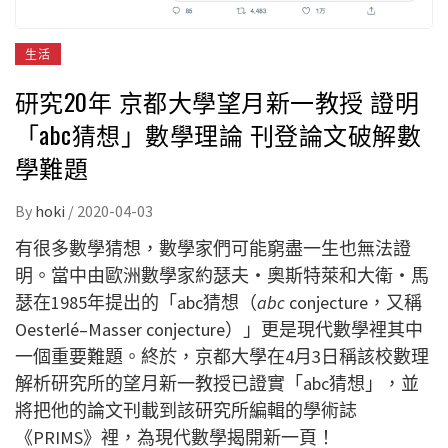
生活
研究20年 京都大學望月新一教授 證明
「abc猜想」數學理論 刊登論文破解數
學難題
By
hoki
/
2020-04-03
有很多數學猜想，數學家們可能窮盡一生也無法證
明。當中由歐洲數學家約瑟夫・奧斯特萊和大衛・馬
瑟在1985年提出的「abc猜想（
abc
conjecture，又稱
Oesterlé–Masser conjecture）」更是現代數學裡其中
一個重要難題。終於，京都大學在4月3日稱該校數理
解析研究所的望月新一教授已證實「abc猜想」，並
將把他的論文刊載到該研究所編輯的學術誌
《PRIMS》裡，為現代數學揭開新一頁！