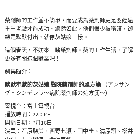
藥劑師的工作並不簡單，而要成為藥劑師更是要經過
重重考驗才能成功。縱然如此，他們很少被稱讚，卻
總是默默付出，就像灰姑娘一樣。
這個春天，不妨來一睹藥劑師・葵的工作生活，了解
更多有關這個職業吧！
劇集簡介：
默默奉獻的灰姑娘 醫院藥劑師的處方箋
（アンサン
グ・シンデレラ～病院薬剤師の処方箋～）
電視台：富士電視台
播放時間：22:00〜
開播日期：7月16日
演員：石原聰美、西野七瀬、田中圭、清原翔、櫻井