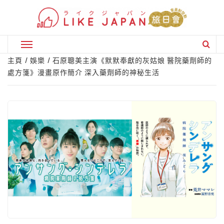
Skip
to
content
Primary
Menu
主頁
娛樂
石原聰美主演《默默奉獻的灰姑娘 醫院藥劑師的
處方箋》漫畫原作簡介 深入藥劑師的神秘生活