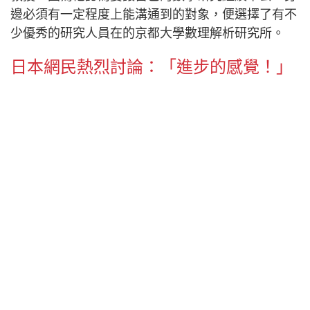
邊必須有一定程度上能溝通到的對象，便選擇了有不
少優秀的研究人員在的京都大學數理解析研究所。
日本網民熱烈討論：「進步的感覺！」
這宗新聞發佈後便引起了不少迴響，更登上日本
Twitter Trend第二位。
https://twitter.com/sentakumiss/status/1245979071672
推文翻譯：「能以『根據abc猜想』作前提的話，連
高中生也可以證明到『
費馬大定理』呢。進步的感覺
真是讓人興奮。」
【ABC予想ついに定理へ】