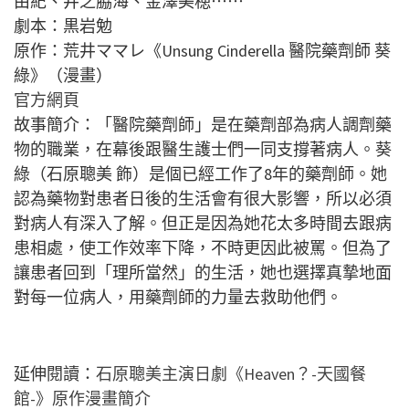
由紀、井之脇海、金澤美穂⋯⋯
劇本：黒岩勉
原作：荒井ママレ《Unsung Cinderella 醫院藥劑師 葵
綠》（漫畫）
官方網頁
故事簡介：「醫院藥劑師」是在藥劑部為病人調劑藥
物的職業，在幕後跟醫生護士們一同支撐著病人。葵
綠（石原聰美 飾）是個已經工作了8年的藥劑師。她
認為藥物對患者日後的生活會有很大影響，所以必須
對病人有深入了解。但正是因為她花太多時間去跟病
患相處，使工作效率下降，不時更因此被罵。但為了
讓患者回到「理所當然」的生活，她也選擇真摯地面
對每一位病人，用藥劑師的力量去救助他們。
延伸閱讀：
石原聰美主演日劇《Heaven？-天國餐
館-》原作漫畫簡介