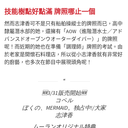
技能樹點好點滿 牌照哪止一個
然而志津香可不是只有船舶操縱士的牌照而已，高中
隸屬潛水部的她，還擁有「AOW（進階潛水士／アド
バンスドオープンウオーターダイバー）」的牌照
呢！而近期的她也在準備「調理師」牌照的考試。由
於老家是開懷石料理店，所以從小志津香就有非常好
的廚藝，也多次在節目中展現頭角呢！
🆕3/31販売開始🆕
コペル
ぼくの、MERMAID。独占中!/大家
志津香
ムーランオリジナル特典