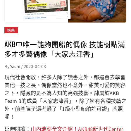
娛樂
AKB中唯一能夠開船的偶像 技能樹點滿
多才多藝偶像「大家志津香」
By
Yashi
/
2020-04-03
現代社會開放，許多人除了讀書之外，都還會去學習
其他一技之長。偶像當然也不意外，甜美可愛的笑容
之下，隱藏的是不為人知的高強技藝。隸屬於AKB
Team B的成員「大家志津香」，除了擁有各種技藝之
外，前些陣子還考過了「1級小型船舶許可證」牌照
呢！
延伸閱讀：
山內瑞葵全文介紹！AKB48新世代Center