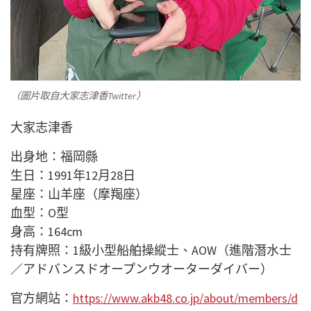
（圖片取自大家志津香Twitter）
大家志津香
出身地：福岡縣
生日：1991年12月28日
星座：山羊座（摩羯座）
血型：O型
身高：164cm
持有牌照：1級小型船舶操縱士、AOW（進階潛水士
／アドバンスドオープンウオーターダイバー）
官方網站：
https://www.akb48.co.jp/about/members/d