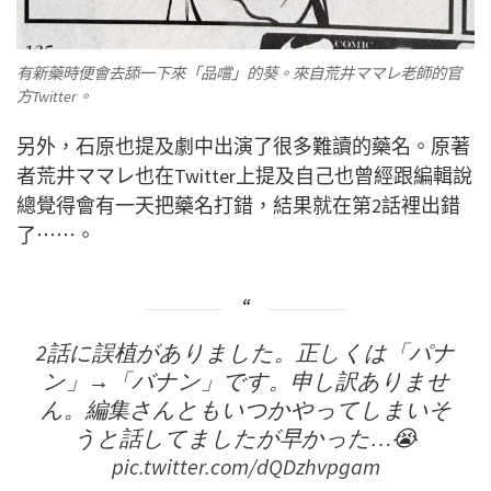
有新藥時便會去舔一下來「品嚐」的葵。來自荒井ママレ老師的官
方Twitter。
另外，石原也提及劇中出演了很多難讀的藥名。原著
者荒井ママレ也在Twitter上提及自己也曾經跟編輯說
總覺得會有一天把藥名打錯，結果就在第2話裡出錯
了⋯⋯。
2話に誤植がありました。正しくは「パナ
ン」→「バナン」です。申し訳ありませ
ん。編集さんともいつかやってしまいそ
うと話してましたが早かった…😭
pic.twitter.com/dQDzhvpgam