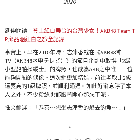
2020
延伸閱讀：
登上紅白舞台的台灣少女！AKB48 Team T
P邱品涵紅白之旅全記錄
事實上，早在2010年時，志津香就在《AKB48神
TV（AKB48ネ申テレビ）》的節目企劃中取得「2級
小型船舶操縱士」的牌照，也成為AKB之中唯一一位
能夠開船的偶像。這次她更加精進，前往考取比2級
還要高的1級牌照，並順利通過。如此好消息除了本
人之外，不少粉絲也都跟著開心起來了呢：
推文翻譯：「恭喜～想坐志津香的船去釣魚～！」