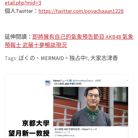
etail.php?mid=3
個人Twitter：
https://twitter.com/ooyachaaan1228
延伸閱讀：
即將擁有自己的氣象預告節目 AKB48 氣象
預報士 武藤十夢暢談現況
Tags:
ぼくの、MERMAID。独占中!
,
大家志津香