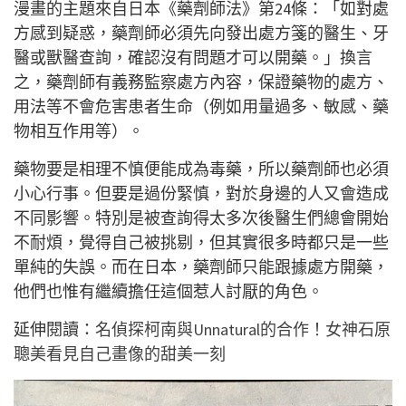
漫畫的主題來自日本《藥劑師法》第24條：「如對處
方感到疑惑，藥劑師必須先向發出處方箋的醫生、牙
醫或獸醫查詢，確認沒有問題才可以開藥。」換言
之，藥劑師有義務監察處方內容，保證藥物的處方、
用法等不會危害患者生命（例如用量過多、敏感、藥
物相互作用等）。
藥物要是相理不慎便能成為毒藥，所以藥劑師也必須
小心行事。但要是過份緊慎，對於身邊的人又會造成
不同影響。特別是被查詢得太多次後醫生們總會開始
不耐煩，覺得自己被挑剔，但其實很多時都只是一些
單純的失誤。而在日本，藥劑師只能跟據處方開藥，
他們也惟有繼續擔任這個惹人討厭的角色。
延伸閱讀：
名偵探柯南與Unnatural的合作！女神石原
聰美看見自己畫像的甜美一刻