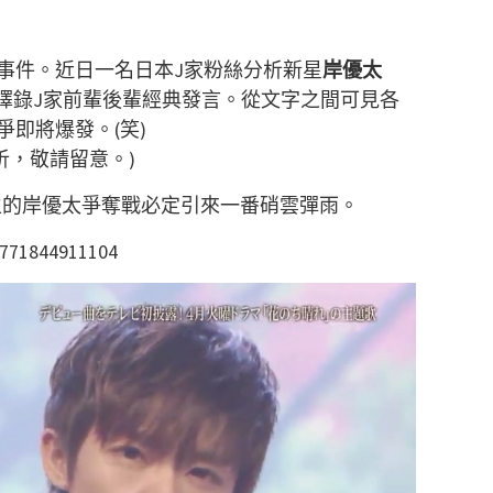
大事件。近日一名日本J家粉絲分析新星
岸優太
擇錄J家前輩後輩經典發言。從文字之間可見各
即將爆發。(笑)
析，敬請留意。)
界即將發生的岸優太爭奪戰必定引來一番硝雲彈雨。
1771844911104