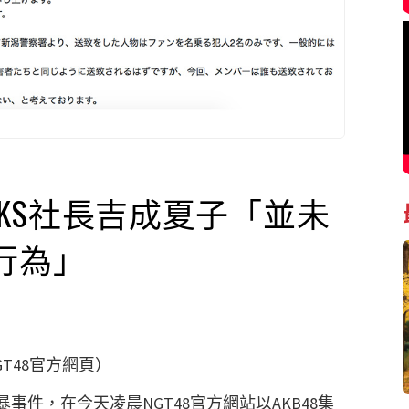
 AKS社長吉成夏子「並未
行為」
T48官方網頁）
暴事件，在今天凌晨
NGT48
官方網站以
AKB48
集