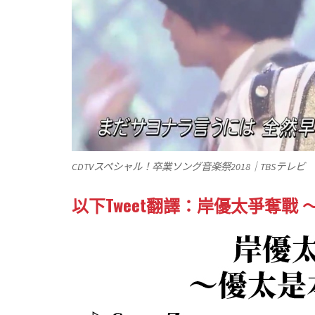
CDTVスペシャル！卒業ソング音楽祭2018｜TBSテレビ
以下Tweet翻譯：岸優太
爭奪戰