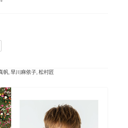
。
真帆
,
早川麻依子
,
松村匠