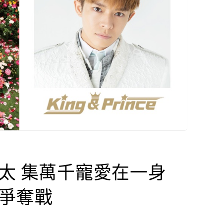
太 集萬千寵愛在一身
人爭奪戰