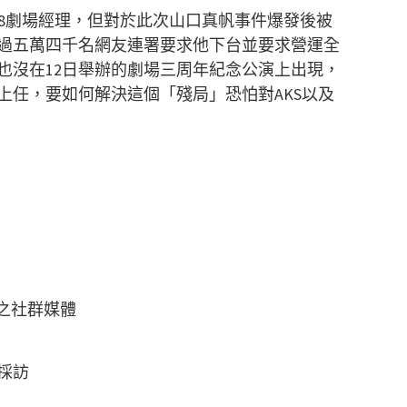
8
劇場經理，但對於此次山口真帆事件爆發後被
過五萬四千名網友連署要求他下台並要求營運全
也沒在
12
日舉辦的劇場三周年紀念公演上出現，
上任，要如何解決這個「殘局」恐怕對
AKS
以及
之社群媒體
採訪