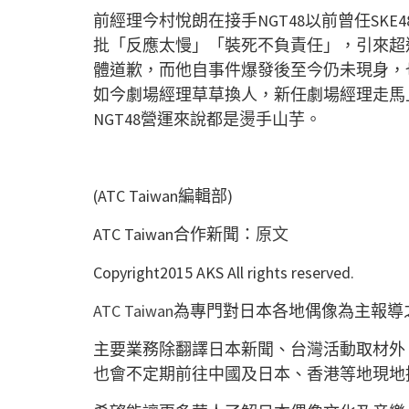
前經理今村悅朗在接手
NGT48
以前曾任
SKE4
批「反應太慢」「裝死不負責任」，引來超
體道歉，而他自事件爆發後至今仍未現身，
如今劇場經理草草換人，新任劇場經理走馬
NGT48
營運來說都是燙手山芋。
(ATC Taiwan
編輯部
)
ATC Taiwan合作新聞：
原文
Copyright2015 AKS All rights reserved.
ATC Taiwan
為專門對日本各地偶像為主報導
主要業務除翻譯日本新聞、台灣活動取材外
也會不定期前往中國及日本、香港等地現地