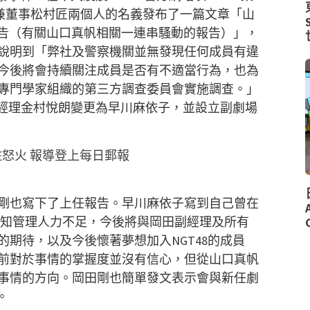
兼董事松村匠兩個人的名義發布了一篇文章「山
告（有關山口真帆相關一連串騷動的報告）」，
說明到「弊社及警察機關並無發現任何成員有違
今後將會持續關注成員是否有不適當行為，也為
專門學家組織的第三方調查委員會實施調查。」
經理金村悅朗變更為早川麻依子，並設立副劇場
住怒火 報導登上每日郵報
剛也寫下了上任報告。早川麻依子寫到自己曾在
知管理人力不足，今後將與岡田副經理及所有
的期待，以及今後懷著夢想加入
NGT48
的成員
前對於事情的掌握度並沒有信心，但從山口真帆
事情的方向。岡田剛也簡單發文表示會與新任劇
。