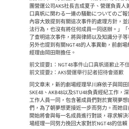
團營運公司
AKS
社長吉成夏子、營運負責人
口真帆に関わる一連の騒動についてのご報
內容大致提到有關這次事件的處理方針，並
法行為，也沒有將任何成員一同送辦。」「
了查明這次事件，將與律師以及知識分子等
另外也提到有關
NGT48
的人事異動，前劇場
經理由岡田剛擔任。
前文提要1：NGT48事件山口真帆道歉止不
前文提要2：AKS營運舉行記者招待會道歉
同文章末，新的劇場經理早川麻依子與岡田
SKE48
、
AKB48
以及
STU48
負責經紀工作，深
工作人員一同，包含著成員們對於實現夢想
們，為了朝夢想更接近一步而努力。而她目
開始將會與每一名成員進行對談，尋求解決
場經理一同努力挽回大家對於
NGT48
的信賴