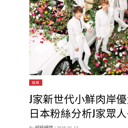
娛樂
J家新世代小鮮肉岸優
日本粉絲分析J家眾
By
超級細菌
/
2019-01-13