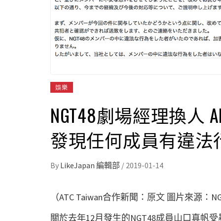
娛樂
NGT48劇場經理換人
發現任何成員有違法
By
LikeJapan 編輯部
/
2019-01-14
（ATC Taiwan合作新聞：
原文
圖片來源：NG
關於去年
12
月發生的
NGT48
成員山口真帆受