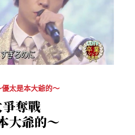
～
優太
是本大爺的～