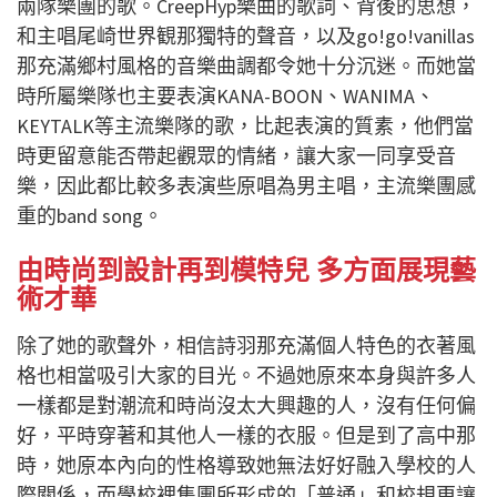
兩隊樂團的歌。CreepHyp樂曲的歌詞、背後的思想，
和主唱尾崎世界観那獨特的聲音，以及go!go!vanillas
那充滿鄉村風格的音樂曲調都令她十分沉迷。而她當
時所屬樂隊也主要表演KANA-BOON、WANIMA、
KEYTALK等主流樂隊的歌，比起表演的質素，他們當
時更留意能否帶起觀眾的情緒，讓大家一同享受音
樂，因此都比較多表演些原唱為男主唱，主流樂團感
重的band song。
由時尚到設計再到模特兒 多方面展現藝
術才華
除了她的歌聲外，相信詩羽那充滿個人特色的衣著風
格也相當吸引大家的目光。不過她原來本身與許多人
一樣都是對潮流和時尚沒太大興趣的人，沒有任何偏
好，平時穿著和其他人一樣的衣服。但是到了高中那
時，她原本內向的性格導致她無法好好融入學校的人
際關係，而學校裡集團所形成的「普通」和校規更讓