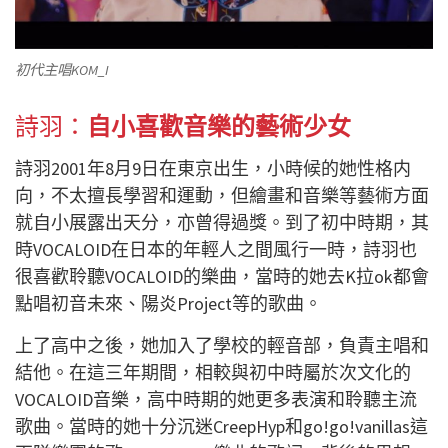
初代主唱KOM_I
詩羽：
自小喜歡音樂的藝術少女
詩羽2001年8月9日在東京出生，小時候的她性格内
向，不太擅長學習和運動，但繪畫和音樂等藝術方面
就自小展露出天分，亦曾得過獎。到了初中時期，其
時VOCALOID在日本的年輕人之間風行一時，詩羽也
很喜歡聆聽VOCALOID的樂曲，當時的她去K拉ok都會
點唱初音未來、陽炎Project等的歌曲。
上了高中之後，她加入了學校的輕音部，負責主唱和
結他。在這三年期間，相較與初中時屬於次文化的
VOCALOID音樂，高中時期的她更多表演和聆聽主流
歌曲。當時的她十分沉迷CreepHyp和go!go!vanillas這