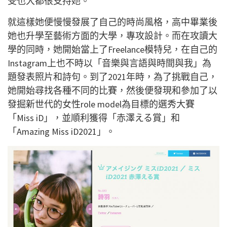
受也大都很支持她。
就這樣她便慢慢發展了自己的時尚風格，高中畢業後
她也升學至藝術方面的大學，專攻設計。而在攻讀大
學的同時，她開始當上了Freelance模特兒，在自己的
Instagram上也不時以「音樂與言語與時間與我」為
題發表照片和詩句。到了2021年時，為了挑戰自己，
她開始尋找各種不同的比賽，然後便發現和參加了以
發掘新世代的女性role model為目標的選秀大賽
「Miss iD」，並順利獲得「赤澤える賞」和
「Amazing Miss iD2021」。