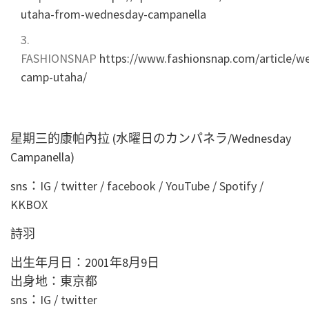
utaha-from-wednesday-campanella
FASHIONSNAP
https://www.fashionsnap.com/article/w
camp-utaha/
星期三的康帕內拉 (水曜日のカンパネラ/Wednesday
Campanella)
sns：
IG
/
twitter
/
facebook
/
YouTube
/
Spotify
/
KKBOX
詩羽
出生年月日：2001年8月9日
出身地：東京都
sns：
IG
/
twitter