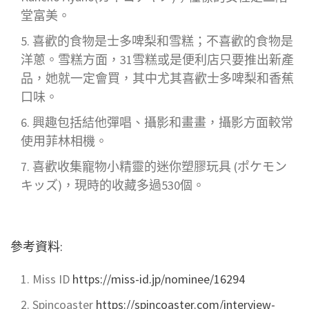
堂富美。
喜歡的食物是士多啤梨和雪糕；不喜歡的食物是
洋蔥。雪糕方面，31雪糕或是便利店只要推出新產
品，她就一定會買，其中尤其喜歡士多啤梨和香蕉
口味。
興趣包括結他彈唱、攝影和畫畫，攝影方面較常
使用菲林相機。
喜歡收集寵物小精靈的迷你塑膠玩具 (ポケモン
キッズ)，現時的收藏多過530個。
參考資料:
Miss ID
https://miss-id.jp/nominee/16294
Spincoaster
https://spincoaster.com/interview-