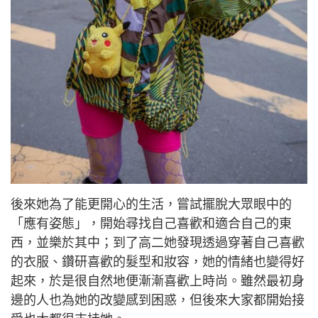
後來她為了能更開心的生活，嘗試擺脫大眾眼中的
「應有姿態」，開始尋找自己喜歡和適合自己的東
西，並樂於其中；到了高二她發現透過穿著自己喜歡
的衣服、鑽研喜歡的髮型和妝容，她的情緒也變得好
起來，於是很自然地便漸漸喜歡上時尚。雖然最初身
邊的人也為她的改變感到困惑，但後來大家都開始接