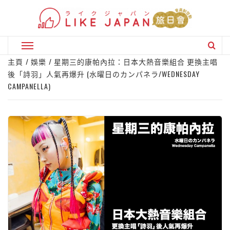
Skip
to
content
Primary
Menu
主頁
娛樂
星期三的康帕內拉：日本大熱音樂組合 更換主唱
後「詩羽」人氣再爆升 (水曜日のカンパネラ/WEDNESDAY
CAMPANELLA)