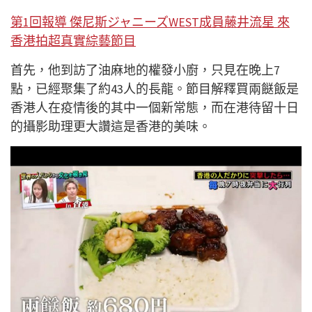
第1回報導 傑尼斯ジャニーズWEST成員藤井流星 來
香港拍超真實綜藝節目
首先，他到訪了油麻地的權發小廚，只見在晚上7
點，已經聚集了約43人的長龍。節目解釋買兩餸飯是
香港人在疫情後的其中一個新常態，而在港待留十日
的攝影助理更大讚這是香港的美味。