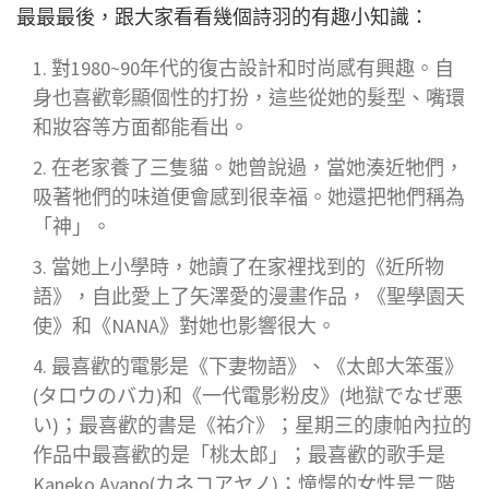
最最最後，跟大家看看幾個詩羽的有趣小知識：
對1980~90年代的復古設計和时尚感有興趣。自
身也喜歡彰顯個性的打扮，這些從她的髮型、嘴環
和妝容等方面都能看出。
在老家養了三隻貓。她曾說過，當她湊近牠們，
吸著牠們的味道便會感到很幸福。她還把牠們稱為
「神」。
當她上小學時，她讀了在家裡找到的《近所物
語》，自此愛上了矢澤愛的漫畫作品，《聖學園天
使》和《NANA》對她也影響很大。
最喜歡的電影是《下妻物語》、《太郎大笨蛋》
(タロウのバカ)和《一代電影粉皮》(地獄でなぜ悪
い)；最喜歡的書是《祐介》；星期三的康帕內拉的
作品中最喜歡的是「桃太郎」；最喜歡的歌手是
Kaneko Ayano(カネコアヤノ)；憧憬的女性是二階