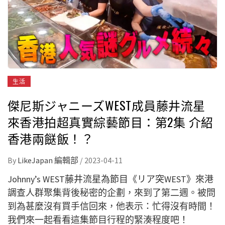
生活
傑尼斯ジャニーズWEST成員藤井流星
來香港拍超真實綜藝節目：第2集 介紹
香港兩餸飯！？
By
LikeJapan 編輯部
/
2023-04-11
Johnny’s WEST藤井流星為節目《リア突WEST》來港
調查人群聚集背後秘密的企劃，來到了第二週。被問
到為甚麼沒有買手信回來，他表示：忙得沒有時間！
我們來一起看看這集節目行程的緊湊程度吧！