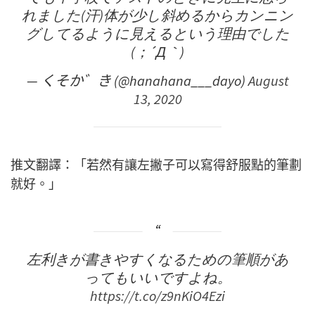
れました(汗)体が少し斜めるからカンニン
グしてるように見えるという理由でした
(；´Д｀)
— くそか゛き (@hanahana___dayo)
August
13, 2020
推文翻譯：「若然有讓左撇子可以寫得舒服點的筆劃
就好。」
左利きが書きやすくなるための筆順があ
ってもいいですよね。
https://t.co/z9nKiO4Ezi