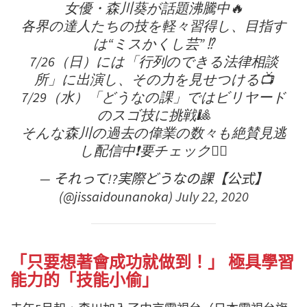
女優・森川葵が話題沸騰中🔥
各界の達人たちの技を軽々習得し、目指す
は“ミスかくし芸” ⁉️
7/26（日）には「行列のできる法律相談
所」に出演し、その力を見せつける📺
7/29（水）「どうなの課」ではビリヤード
のスゴ技に挑戦🎱
そんな森川の過去の偉業の数々も絶賛見逃
し配信中❗️要チェック👆🏻
— それって!?実際どうなの課【公式】
(@jissaidounanoka)
July 22, 2020
「只要想著會成功就做到！」 極具學習
能力的「技能小偷」