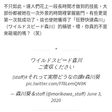
不只如此。達人們花上一段長時間才做到的技能，大
部份都被她在一次外景的時間裡掌握竅門，有些更是
第一次就成功了。這也使她獲得了「狂野快速森川」
（ワイルドスピード森川）的稱號。喂，你真的不是
來砸場的嗎？（笑）
ワイルドスピード森川
ご査収ください
(staff)
#それって実際どうなの課
#森川葵
pic.twitter.com/Ff8LemQN9K
— 森川葵＆staff (@morikawa_staff)
June 3,
2020