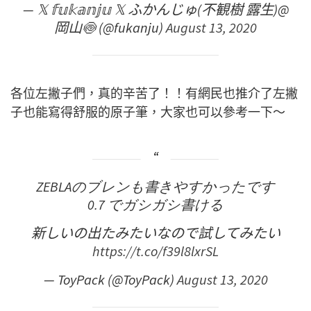
— 𝕏 𝕗𝕦𝕜𝕒𝕟𝕛𝕦 𝕏 ふかんじゅ(不観樹 露生)@
岡山🍥 (@fukanju)
August 13, 2020
各位左撇子們，真的辛苦了！！有網民也推介了左撇
子也能寫得舒服的原子筆，大家也可以參考一下～
ZEBLAのブレンも書きやすかったです
0.7 でガシガシ書ける
新しいの出たみたいなので試してみたい
https://t.co/f39l8lxrSL
— ToyPack (@ToyPack)
August 13, 2020