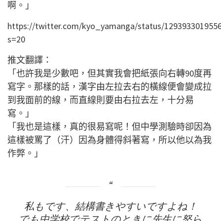
啊。」
https://twitter.com/kyo_yamanga/status/129393301955
s=20
推文翻譯：
「也許我是少數吧，但其實我會把紙張向右轉90度再
寫字。那樣的話，漢字由左拉去右的橫線便會變成拉
到我面前的線，而直線則要由右拉去左，十分易
寫。」
「我也是這樣，真的很易寫呢！但中學測驗時卻因為
這樣被罵了（汗）因為身體得斜著寫，所以他以為我
作弊。」
私もです、結構書きやすいですよね！
でも中学校でテストのときに先生に怒ら