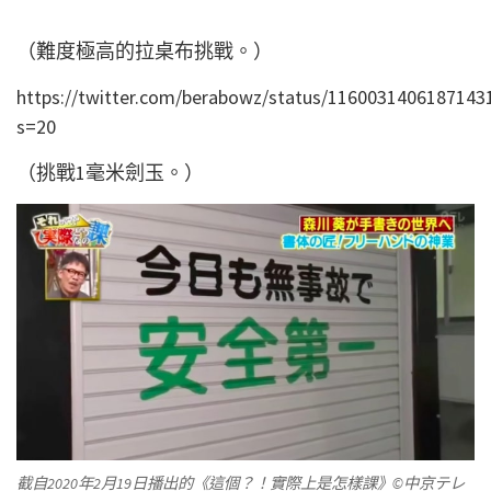
（難度極高的拉桌布挑戰。）
https://twitter.com/berabowz/status/1160031406187143
s=20
（挑戰1毫米劍玉。）
截自2020年2月19日播出的《
這個？！實際上是怎樣課》©中京テレ