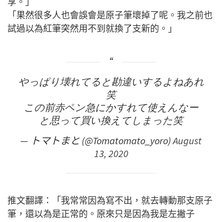
享。」
「果然很多人也會誤會是原子筆壞掉了呢。我之前也
試過以為紅筆突然用不到就換了支新的。」
やっぱり壊れてると勘違いするよねあれ
笑
この前赤ペン急にかすれて使えんなー
と思って買い換えてしまった笑
— トマトまと (@Tomatomato_yoro)
August
13, 2020
推文翻譯：「我常常因為寫不出，就去轉動那支原子
筆，還以為是正常的。原來只是因為我是左撇子