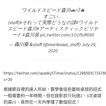
ワイルドスピード森川🚗💨🔥
すごい…
(staff)
#それって実際どうなの課
#ワイルド
スピード森川
#アーティスティックビリヤ
ード
#森川葵
pic.twitter.com/1O1flUR0X0
— 森川葵＆staff (@morikawa_staff)
July 29,
2020
https://twitter.com/spanky5Time/status/1288503171678
s=20
根據節目裡的達人所說，要學會這些藝術桌球的招式
一般需要約一年時間。但在錄影前只玩過2、3次桌球
的森川，竟然在一天內學懂了數個招式！