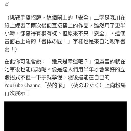
ビ
（挑戰手寫招牌。這個閘上的「安全」二字是森川在
紙上練習了兩次後便直接寫上的作品，雖然用了更半
小時，卻寫得有模有樣。但原來不只「安全」，這個
畫面右上角的「書体の匠！」字樣也是來自她親筆書
寫！）
在此你可能會說：「她只是幸運吧？」但厲害的就在
她事後也能成功呢。像是達人們用半年才會學好的立
骰招式不但一下子就學懂，隨後還能在自己的
YouTube Channel「葵的家」（葵のおたく）上向粉絲
再次展示！