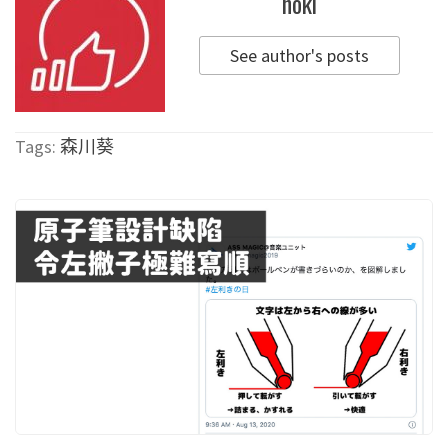
hoki
See author's posts
Tags:
森川葵