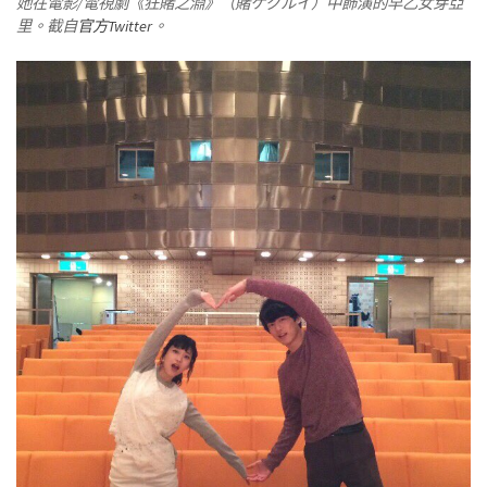
她在電影/電視劇《狂賭之淵》（賭ケグルイ）中飾演的早乙女芽亞
里。截自
官方Twitter
。