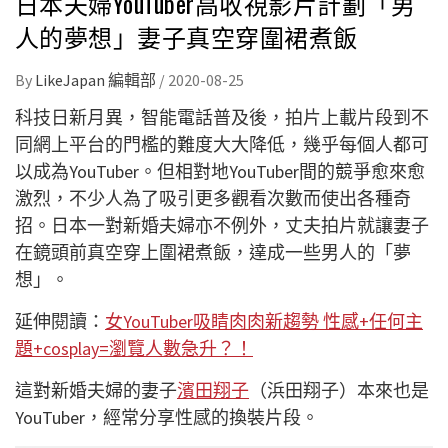
日本夫婦YouTuber高收視影片計劃「男
人的夢想」妻子真空穿圍裙煮飯
By
LikeJapan 編輯部
/
2020-08-25
科技日新月異，智能電話普及後，拍片上載片段到不
同網上平台的門檻的難度大大降低，幾乎每個人都可
以成為YouTuber。但相對地YouTuber間的競爭愈來愈
激烈，不少人為了吸引更多觀看次數而使出各種奇
招。日本一對新婚夫婦亦不例外，丈夫拍片就讓妻子
在鏡頭前真空穿上圍裙煮飯，達成一些男人的「夢
想」。
延伸閱讀：
女YouTuber吸睛肉肉新趨勢 性感+任何主
題+cosplay=瀏覽人數急升？！
這對新婚夫婦的妻子
濱田翔子
（浜田翔子）本來也是
YouTuber，經常分享性感的換裝片段。