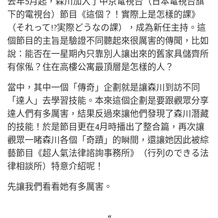
去年5月起，森川加入了中京電視台（日本電視台旗
下的電視台）節目《這個？！實際上是怎樣的課》
（それって!?実際どうなの課），成為新任主持。這
個節目的主旨是驗證不同聽起來很厲害的傳聞，比如
說：能否在一星期內只靠別人讓出來的舊家具儲齊所
有傢俬？住在高樓公寓最頂層是怎樣的人？
當中，其中一個「傳奇」企劃就是讓森川到訪不同
「達人」去學習技能。本來這個企劃是要跟觀眾分享
達人們有多厲害，結果反過來讓他們發現了森川潛藏
的技能！於是節目更在4月時播出了整合篇，再次讓
觀眾一睹森川各個「奇蹟」的瞬間，還讓她因此被綜
藝節目《超人氣法律諮詢事務所》（行列のできる法
律相談所）特意介紹呢！
先讓我們看看她有多厲害。