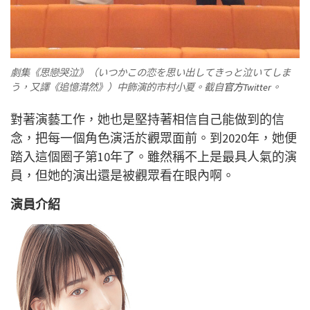
劇集《思戀哭泣》（いつかこの恋を思い出してきっと泣いてしま
う，又譯《追憶潸然》）中飾演的市村小夏。截自
官方Twitter
。
對著演藝工作，她也是堅持著相信自己能做到的信
念，把每一個角色演活於觀眾面前。到2020年，她便
踏入這個圈子第10年了。雖然稱不上是最具人氣的演
員，但她的演出還是被觀眾看在眼內啊。
演員介紹