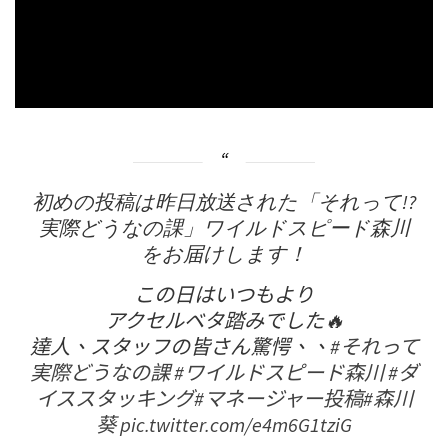
初めの投稿は昨日放送された「それって!?
実際どうなの課」ワイルドスピード森川
をお届けします！
この日はいつもより
アクセルベタ踏みでした🔥
達人、スタッフの皆さん驚愕、、
#それって
実際どうなの課
#ワイルドスピード森川
#ダ
イススタッキング
#マネージャー投稿
#森川
葵
pic.twitter.com/e4m6G1tziG