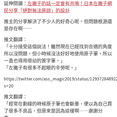
延伸閱讀：
左撇子的話一定會有共鳴！日本左撇子網
民分享「絕對無法原諒」的設計
推主的分享解決了不少人的好奇心呢。但問題根源還
是存在啊⋯⋯
推文翻譯：
「十分接受這個說法！雖然現在已經找到合適的角度
所以沒問題，但小時候沒法好好地使用原子筆，所以
一直也得用很幼的簽字筆。」
「左撇子有很多不起眼的辛勞呢。」
https://twitter.com/ass_magic2019/status/12937284892
s=20
推文翻譯：
「經常在劃線的時候原子筆也會斷墨，便以為自己買
了很多不良品，但原來是因為這樣啊⋯⋯謝謝分