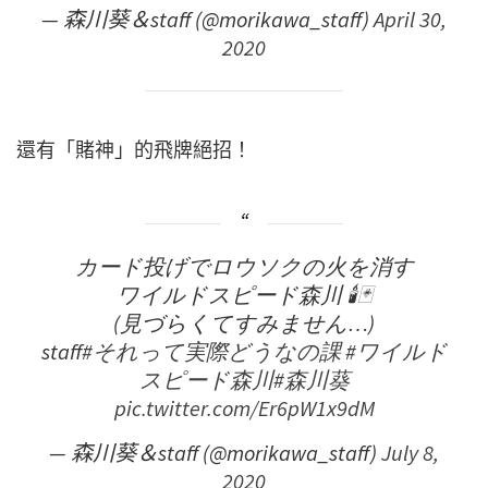
— 森川葵＆staff (@morikawa_staff)
April 30,
2020
還有「賭神」的飛牌絕招！
カード投げでロウソクの火を消す
ワイルドスピード森川 🕯🃏
(見づらくてすみません…)
staff
#それって実際どうなの課
#ワイルド
スピード森川
#森川葵
pic.twitter.com/Er6pW1x9dM
— 森川葵＆staff (@morikawa_staff)
July 8,
2020