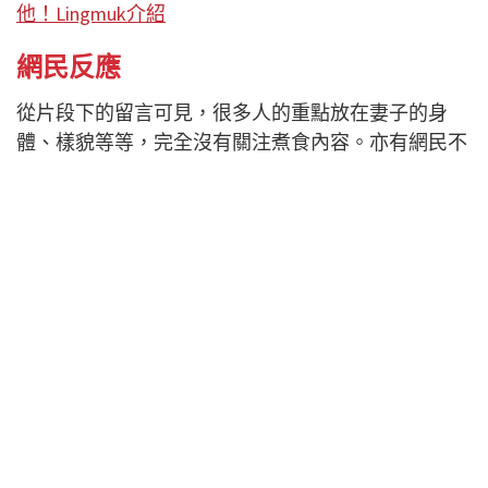
他！Lingmuk介紹
網民反應
從片段下的留言可見，很多人的重點放在妻子的身
體、樣貌等等，完全沒有關注煮食內容。亦有網民不
認同他們拍片的手法。
「裸體穿圍裙真的太棒了
太可愛了
橫乳最棒」
「三股辮、白滑肌膚、裸體圍裙