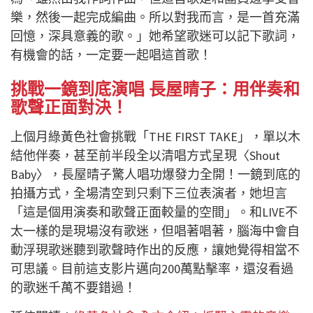
樂，然後一起完成編曲。所以對我而言，是一首充滿
回憶，深具意義的歌。」她希望歌迷可以記下歌詞，
有機會的話，一定要一起唱這首歌！
挑戰一鏡到底演唱 長屋晴子：用伴奏和
歌聲正面對決！
上個月綠黃色社會挑戰「THE FIRST TAKE」，單以木
結他伴奏，甚至前半段全以清唱方式呈現〈Shout
Baby〉，長屋晴子驚人唱功爆發力全開！一鏡到底的
拍攝方式，全場清空到只剩下三位表演者，她坦言
「這是個用演奏和歌聲正面較量的空間」。和LIVE不
太一樣的是現場沒有歌迷，但唱著唱著，腦海中會自
動浮現歌迷聽到歌聲時作出的反應，讓她覺得相當不
可思議。目前這支影片邁向200萬點擊率，還沒看過
的歌迷千萬不要錯過！