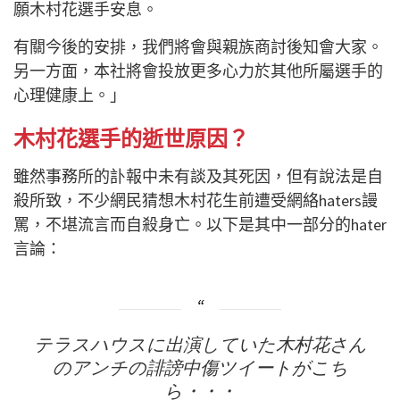
願木村花選手安息。
有關今後的安排，我們將會與親族商討後知會大家。
另一方面，本社將會投放更多心力於其他所屬選手的
心理健康上。」
木村花選手的逝世原因？
雖然事務所的訃報中未有談及其死因，但有說法是自
殺所致，不少網民猜想木村花生前遭受網絡haters謾
罵，不堪流言而自殺身亡。以下是其中一部分的hater
言論：
テラスハウスに出演していた木村花さん
のアンチの誹謗中傷ツイートがこち
ら・・・