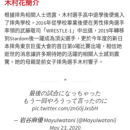
木村花簡介
根據
摔角相關人士透露
，木村選手高中退學後便進入
了摔角學校，2016年從學校畢業後便在男性摔角選手
率領的武藤敬司「WRESTLE-1」中出道，2019年轉移
到Stardom後一躍成為頂尖選手，更於今年度的新日
本摔角東京巨蛋大會的首日第0場比賽出場，相信她
逝世的消息讓許多期待她的活躍的相關人士感到震
驚。她的母親是前女子摔角選手木村響子。
最後の試合になっちゃった
もう一回やろうって言ったのに
pic.twitter.com/znG0jJxsbH
— 岩谷麻優 MayuIwatani (@MayuIwatani)
May 23, 2020