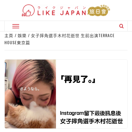
Skip
to
content
Primary
Menu
主頁
娛樂
女子摔角選手木村花逝世 生前出演TERRACE
HOUSE東京篇