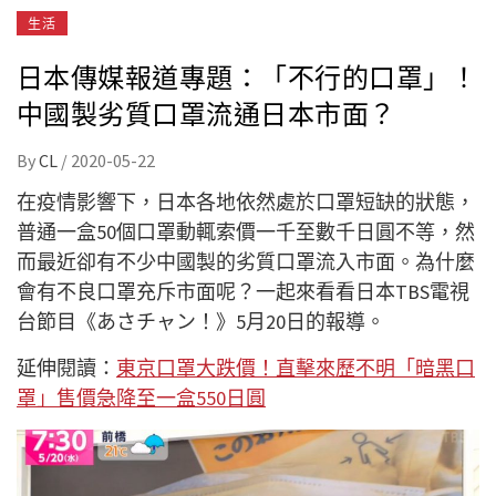
生活
日本傳媒報道專題：「不行的口罩」！
中國製劣質口罩流通日本市面？
By
CL
/
2020-05-22
在疫情影響下，日本各地依然處於口罩短缺的狀態，
普通一盒50個口罩動輒索價一千至數千日圓不等，然
而最近卻有不少中國製的劣質口罩流入市面。為什麼
會有不良口罩充斥市面呢？一起來看看日本TBS電視
台節目《あさチャン！》5月20日的報導。
延伸閱讀：
東京口罩大跌價！直擊來歷不明「暗黑口
罩」售價急降至一盒550日圓