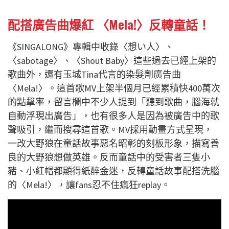
配搭廣告曲爆紅 〈Mela!〉反轉童話！
《SINGALONG》專輯中收錄〈想い人〉、
〈sabotage〉、〈Shout Baby〉這些過去已經上架的
歌曲外，還有玉城Tina代言的染髮劑廣告曲
〈Mela!〉。這首歌MV上架半個月已經累積快400萬次
的點擊率，留言欄中不少人提到「聽到歌曲，腦海就
自動浮現出廣告」，也有很多人是因為被廣告中的歌
聲吸引，繼而搜尋這首歌。MV採用動畫方式呈現，
一改大野狼在童話故事惡名昭彰的刻板形象，描寫善
良的大野狼想做英雄。反而童話中的受害者三隻小
豬、小紅帽都顯得紙醉金迷，反轉童話故事配搭洗腦
的〈Mela!〉，讓fans忍不住瘋狂replay。