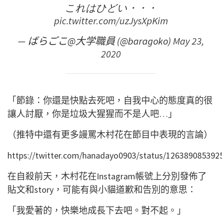
これはひどい・・・
pic.twitter.com/uzJysXpKim
— ばらごこ@大学職員 (@baragoko)
May 23,
2020
「節錄：你還是快點去死吧，自我中心的態度真的很
讓人討厭，你是垃圾大猩猩而不是人吧…」
（推特中還有更多謾罵木村花在節目中表現的言論）
https://twitter.com/hanadayo0903/status/126389085392
在自殺前天，木村花在Instagram帳號上分別發佈了
貼文和story，可能有與小貓道歉和告別的意思：
「我愛著的，快樂地成長下去吧。對不起。」