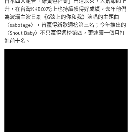
日本四人組合「綠黃色社會」出道以來，人氣節節上
升，在台灣KKBOX榜上也持續獲得好成績。去年他們
為波瑠主演日劇《G弦上的你和我》演唱的主題曲
〈sabotage〉，曾贏得新歌週榜第三名；今年推出的
〈Shout Baby〉不只贏得週榜第四，更連續一個月打
進前十名。