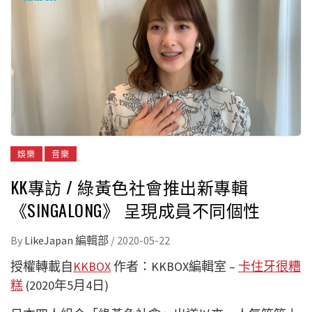
娛樂
音樂
KK專訪 / 綠黃色社會推出新專輯
《SINGALONG》 呈現成員不同個性
By
LikeJapan 編輯部
/
2020-05-22
授權轉載自
KKBOX
作者：KKBOX編輯室 –
卡住牙很糟
糕
(2020年5月4日)