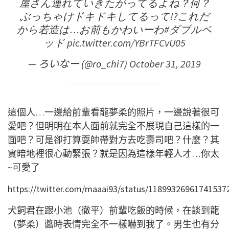
屋さん連れていきたがってるよね？何？
ぶっちゃけドキドキしてるって!?これだ
から若造は…お前もかわいーわ
#ダブルベ
ッド
pic.twitter.com/YBrTFCvU05
— ろいなー (@ro_chi7)
October 31, 2019
這個人…一邊給前輩看龍夢柔的照片，一邊說著很可
愛吧？但明明在本人面前就完全不展現自己這樣的一
面吧？可是卻打算耍帥帶對方去吃壽司吧？什麼？其
實暗地裡很心動緊張？就是因為這樣年輕人才…你太
~可愛了
https://twitter.com/maaai93/status/11899326961741537
犬飼君在跟小池（徹平）前輩吃飯的時候，在談到龍
（夢柔）醬時表情完全不一樣嚇到我了。男生也有分