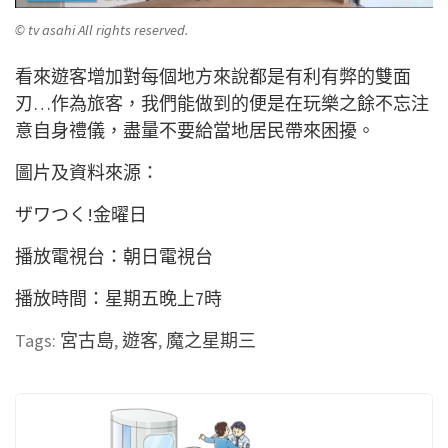
© tv asahi All rights reserved.
看來遊客增加對每個地方來說都是有利有弊的雙面
刃…作為旅客，我們能做到的便是在玩樂之餘不忘注
意自身禮儀，盡量不要給當地居民帶來困擾。
圖片及資料來源：
ザワつく!金曜日
播放電視台：朝日電視台
播放時間：星期五晚上7時
Tags:
宮古島
,
遊客
,
魔之星期三