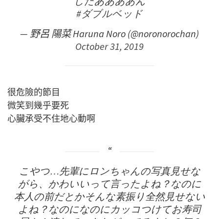
したああああん
#ダブルベッド
— 野呂 陽菜 Haruna Noro (@noronorochan)
October 31, 2019
很危險的節目
微笑到幾乎要死
心臟承受不住地心動啊
こやつ…先輩にロンちゃんの写真見せな
がら、かわいいって言ったよね？なのに
本人の前だとかそんな素振り全然見せない
よね？なのになのにカッコつけてお寿司