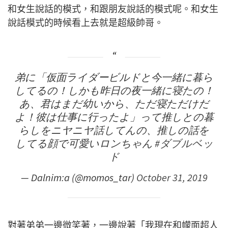
和女生說話的模式，和跟朋友說話的模式呢。和女生
說話模式的時候看上去就是超級帥哥。
弟に「仮面ライダービルドと今一緒に暮ら
してるの！しかも昨日の夜一緒に寝たの！
あ、君はまだ幼いから、ただ寝ただけだ
よ！彼は仕事に行ったよ」って推しとの暮
らしをニヤニヤ話してんの、推しの話を
してる顔で可愛いロンちゃん
#ダブルベッ
ド
— Dalnim:a (@momos_tar)
October 31, 2019
對著弟弟一邊微笑著，一邊說著「我現在和幪面超人