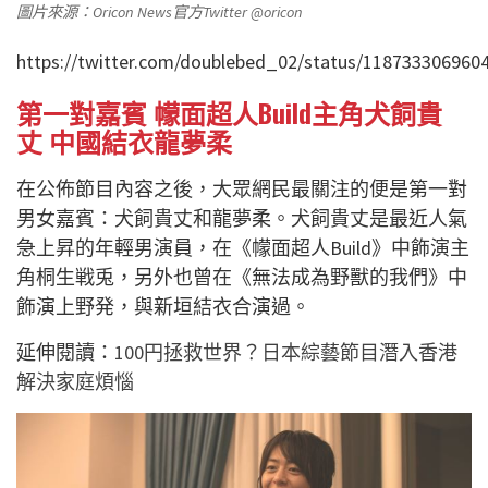
圖片來源：Oricon News官方Twitter @oricon
https://twitter.com/doublebed_02/status/118733306960
第一對嘉賓 幪面超人Build主角犬飼貴
丈
中國結衣龍夢柔
在公佈節目內容之後，大眾網民最關注的便是第一對
男女嘉賓：犬飼貴丈和龍夢柔。犬飼貴丈是最近人氣
急上昇的年輕男演員，在《幪面超人Build》中飾演主
角桐生戦兎，另外也曾在《無法成為野獸的我們》中
飾演上野発，與新垣結衣合演過。
延伸閱讀：
100円拯救世界？日本綜藝節目潛入香港
解決家庭煩惱