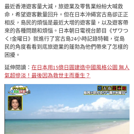
最近香港遊客量大減，旅遊業及零售業紛紛大喊救
命，希望遊客數量回升。但在日本沖繩宮古島卻正正
相反，島民的煩惱是最近大增的遊客量，以及遊客帶
來的各種問題和煩惱。日本朝日電視台節目《ザワつ
く!金曜日》就進行了宮古島24小時記錄特輯，從島
民的角度看看到底旅遊業的蓬勃為他們帶來了怎樣的
困擾。
延伸閱讀：
在日本用15億日圓建造中國風格公園 無人
氣超慘淡！最後因為救世主而重生？