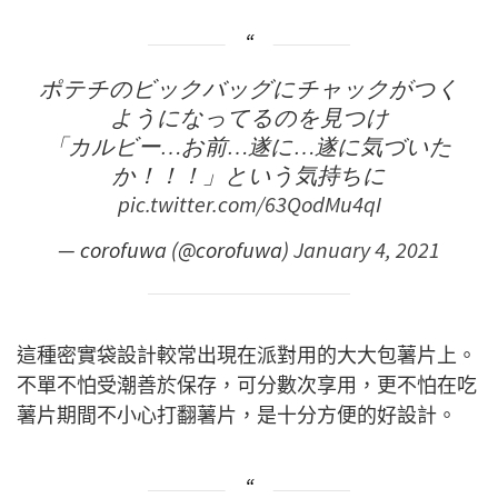
ポテチのビックバッグにチャックがつく
ようになってるのを見つけ
「カルビー…お前…遂に…遂に気づいた
か！！！」という気持ちに
pic.twitter.com/63QodMu4qI
— corofuwa (@corofuwa)
January 4, 2021
這種密實袋設計較常出現在派對用的大大包薯片上。
不單不怕受潮善於保存，可分數次享用，更不怕在吃
薯片期間不小心打翻薯片，是十分方便的好設計。