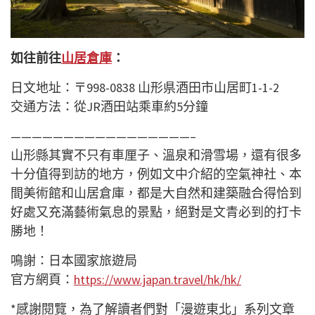
如往前往
山居倉庫
：
日文地址：
〒998-0838 山形県酒田市山居町1-1-2
交通方法：
從JR酒田站乘車約5分鐘
—————————————————–
山形縣其實不只有車厘子、溫泉和滑雪場，還有很多
十分
值
得到訪的地方，例如文中介紹的空氣神社、本
間美術館和山居倉庫，都是大自然和建築融合得恰到
好處又充滿藝術氣息的景點，絕對是文青必到的打卡
勝地！
鳴
謝：日本國家旅遊局
官方網頁：
https://www.japan.travel/hk/hk/
*感謝閱覽，為了解讀者們對「漫遊東北」系列文章