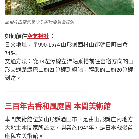
此相片由空気まつり実行委員会提供
如何
前往
空氣神社
：
日文地址：
〒990-1574 山形県西村山郡朝日町白倉
745-1
交通方法
：從JR左澤線左澤站乘搭前往
宮宿方向的
山
形交通路線巴士
約21分鐘到總
站，轉乘的士約20分鐘
到達。
—————————————————–
三百年
古香和風
庭園 本間美術館
本間美術館位於山形縣酒田市，是由山形縣庄內地方
大地主本間家所設立，開業於1947年，是日本戰後首
座私立美術館。