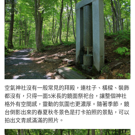
空氣神社沒有一般常見的拜殿，連柱子、橫樑、裝飾
都沒有，只得一面5米長的鏡面祭祀台，讓整個神社
格外有空間感，靈動的氛圍也更濃厚。
隨著季節，
鏡
台倒影出
來
的春夏秋冬景色是打卡拍照的景點，可以
拍出文青感滿滿的照片。