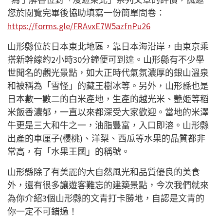
您於閱覽完畢後協助填寫一份簡單問卷：
https://forms.gle/FRAvxE7W5azfnPu26
山形縣位於日本東北地區，靠日本海沿岸，由東京乘
搭新幹線約2小時30分鐘便可到達。山形縣有不少舉
世聞名的觀光景點，如大正時代氣氛濃厚的銀山溫泉
和被稱為「雪怪」的藏王樹冰等。另外，山形縣也是
日本數一數二的白米產地，生產的越光米、艷姫等稻
米飯香濃郁，一直以來都深受大家歡迎。
當地
的米澤
牛更是三大和牛之一，油脂豐富，入口即溶。
山形縣
出產的車厘子(櫻桃
)
、洋梨、西瓜等水果的品質都非
常高，有「水果王國」的稱號。
山形縣除了有美麗的大自然風光和
品
質優良的美食
外
，還有很多讓遊客難忘的建築景點，今次我們就來
為你介紹3個山形縣的文青打卡勝地，自認是文青的
你一定不可錯過！