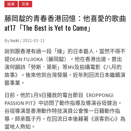
娛樂
音樂
藤岡靛的青春香港回憶：他喜愛的歌曲
at17「The Best is Yet to Come」
By
hoki
/
2021-01-11
說到跟香港有過一段「緣」的日本藝人，當然不得不
提DEAN FUJIOKA（藤岡靛）。他在香港出道，曾出
演何韻詩「勞斯．萊斯」等MV及拍攝電影《八月的
故事》。後來他到台灣發展，近年則回流日本繼續演
藝事業。
日前，他於1月9日播放的電台節目《ROPPONGI
PASSION PIT》中訪問了動作指導及導演谷垣健治。
谷垣導演是香港動作特技演員公會惟一日籍動作指
導，師承甄子丹，在回流日本後藉著《浪客劍心》為
當地人熟知。