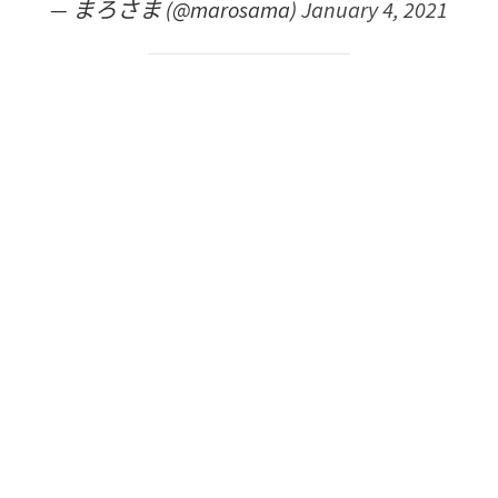
— まろさま (@marosama)
January 4, 2021
推文翻譯：「舉辦派對的話，這種密實袋的設計看起
來會被無視吧⋯」
パーティー開けしてチャックあることを
無視してしまいそうですが‥😅
— 𝗛𝗮𝗷🍵𝙝𝙖𝙟𝙢𝙨𝙩𝙖𝕏 (@hajmsta)
January 5,
2021