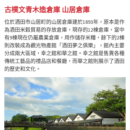
古樸文青木造倉庫
山居倉庫
位於酒田市山居町的山居倉庫建於1893年，原本是作
為酒田米
穀
貿易的存放倉庫，現存的12棟倉庫，當中
有9棟現在仍屬農業倉庫，用作儲存米糧，餘下的2棟
則改裝成
為
觀光物產館「酒田夢之俱樂」
，
館內主要
分成兩大區域，幸之館和華之館。幸之館是售賣各種
傳統工藝品的禮品店和餐廳，而華之館則展示了酒田
的歷史和文化。