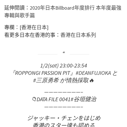
延伸閱讀：
2020年日本Billboard年度排行 本年度最強
專輯與歌手篇
專欄：[
香港在日本
]
看更多日本在香港的事：
香港在日本系列
1/2(sat) 23:00-23:54
『ROPPONGI PASSION PIT』
#DEANFUJIOKA
と
#三原勇希
が情熱採取🔥
————————–
📁DATA FILE 0041
#谷垣健治
————————–
ジャッキー・チェンをはじめ
香港のスター達も認める