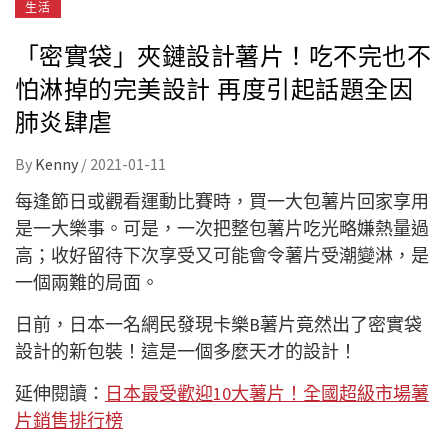
生活
「密實袋」夾鏈設計薯片！吃不完也不
怕淋掉的完美設計 再度引起話題全因
肺炎肆虐
By
Kenny
/
2021-01-11
每逢節日或觀看運動比賽時，買一大包薯片回家享用
是一大樂事。可是，一次把整包薯片吃光略嫌熱量過
高；收好留待下次享受又可能會令薯片受潮變淋，是
一個兩難的局面。
日前，日本一名網民發現卡樂B薯片竟然出了密實袋
設計的新包裝！這是一個多麼天才的設計！
延伸閱讀：
日本最受歡迎10大薯片！全國超級市場薯
片銷售排行榜