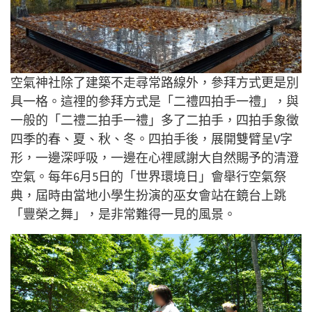
空氣神社除了建築不走尋常路線
外
，參拜方式更是別
具一格。這
𥚃
的參拜方式是「二禮四拍手一禮」，與
一般的「二禮二拍手一禮」多了二拍手，四拍手
象徵
四季
的
春、夏、秋、冬。四拍手後，展開雙臂呈V字
形，一邊深呼吸，一邊在心
𥚃
感謝大自然賜予的清澄
空氣。每年6月5日的「世界環境日」會舉行空氣祭
典，屆時
由
當地小學生扮演的巫女會站在鏡台上跳
「豐榮之
舞
」
，是非常難得一見的風景。