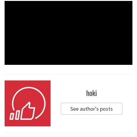
hoki
See author's posts