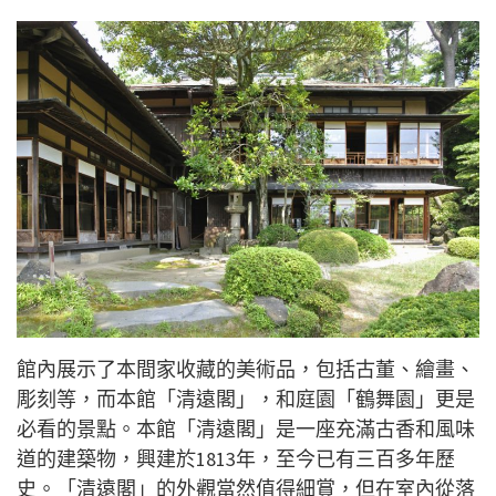
館內
展示了本間家收藏的美術品，包括古董、繪畫、
彫刻等，而本館「清遠閣」，和庭園「鶴舞園」更是
必看的景點。本館「清遠閣」是一座充滿古香和風味
道的建築物，興建於1813年，至今已有三百多年歷
史。「清遠閣」的外觀當然
值
得細賞，但在室內從落