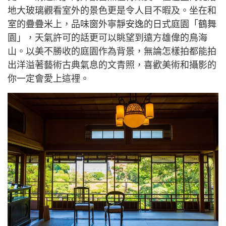
地大玻璃
觀
看室外的景色更是令人目不暇及。坐在和
室的疊疊米上，品味窗外寧靜安
逸
的日式庭園「鶴舞
園」，天氣許可的話更可以眺望到遠方雄偉的鳥海
山。以美不勝收的庭園作為背景，無論怎樣拍都能拍
出洋溢著藝術古典氣息的文青照，喜歡美術和攝影的
你一定
會
愛上這
𥚃
。