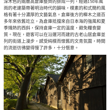
深木色的兩
層
高倉庫整齊的排成一列，經過150年風
雨的老建築帶著明治時代的韻味，樸素的和式簡約風
格有著十分濃厚的文藝氣息。倉庫後方的
櫸
木之道百
多年來依舊
䇄
立，
為
倉庫
抵擋
來自日本海的強風和夏
季熾熱的西斜，
保持倉庫一定的溫度，
避免糧食變
質。現在，遊客可以在沿運河而建的古老山居倉庫並
列的街道上漫步，感受純樸而懷舊的文青氛圍，時間
的流逝彷彿變得慢了許多，十分愜意。