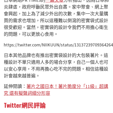
日本網站PR TIMES的
一篇文章
分析指出，因為日本肺
炎肆虐，政府呼籲民眾外出自肅。家中聚會、網上聚
會興起，加上為了減少外出的次數，集中一次大量購
買的需求也增加，所以這種難以倒瀉的密實袋式設計
很受歡迎。當然，密實袋的設計令我們不用擔心衛生
的問題，可以更放心食用。
https://twitter.com/NIIKUUN/status/1313723970936426
日本其他品牌也有推出密實袋設計的大包裝薯片。這
種設計不單只適用人多的場合分享，自己一個人也可
以安心享用，不用再擔心吃不完的問題。相信這種設
計會越來越普遍。
延伸閱讀：
薯片之國日本！薯片脆度分「11級」超講
究 還有擬聲詞細分形容
Twitter網民評論