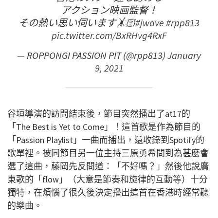
アクション映画監督！
その熱い思い伺います🤸🏻
#jwave
#rpp813
pic.twitter.com/BxRHvg4RxF
— ROPPONGI PASSION PIT (@rpp813)
January
9, 2021
谷垣導演的訪問結束後，節目突然播出了at17的
「The Best is Yet to Come」！這首歌是作為節目的
「Passion Playlist」一曲而播出，還收錄到Spotify的
歌單裡。被同節目另一位主持三原勇希問到為甚麼會
選了這曲，藤岡先反問道：「不好嗎？」然後他說廣
東歌的「flow」（大意是節奏和旋律的互動等）十分
獨特，在煩惱了很久後決定播出這首在香港時經常聽
的樂曲。