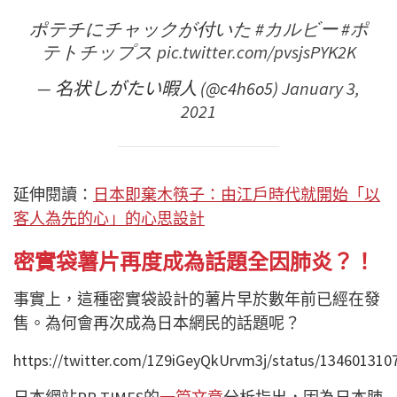
ポテチにチャックが付いた
#カルビー
#ポ
テトチップス
pic.twitter.com/pvsjsPYK2K
— 名状しがたい暇人 (@c4h6o5)
January 3,
2021
延伸閱讀：
日本即棄木筷子：由江戶時代就開始「以
客人為先的心」的心思設計
密實袋薯片再度成為話題全因肺炎？！
事實上，這種密實袋設計的薯片早於數年前已經在發
售。為何會再次成為日本網民的話題呢？
https://twitter.com/1Z9iGeyQkUrvm3j/status/13460131