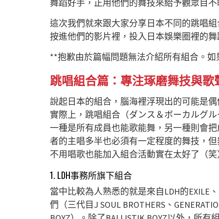
舞蹈好手，正用他們的舞技來給予觀眾目不
這次我們就來跟大家分享日本不同的跳唱組
按進他們的影片裡，投入日本娛樂圈裡的舞
**抱歉由於篇幅問題無法介紹所有組合。
跳唱組合篇：專注琢磨舞技與歌
說起日本的組合，腦海裡浮現出的可能是偶
實際上，跳唱組合（ダンス＆ボーカルグル
一種是所有成員也能歌能舞，另一種則會把成員分為
者的主唱多半也必須有一定程度的舞技，但
不用唱歌也能加入組合活動實在太好了（笑
1. LDH事務所旗下組合
當中比較為人熟悉的就是來自LDH的EXILE、EXIL
們（三代目J SOUL BROTHERS、GENERATION
BOYZ）。除了BALLISTIK BOYZ以