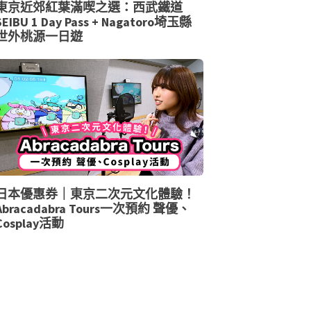
東京近郊紅葉滿喫之選：西武鐵道
SEIBU 1 Day Pass + Nagatoro埼玉縣
世外桃源一日遊
日本優惠券｜東京二次元文化體驗！
Abracadabra Tours一次預約 聲優、
Cosplay活動