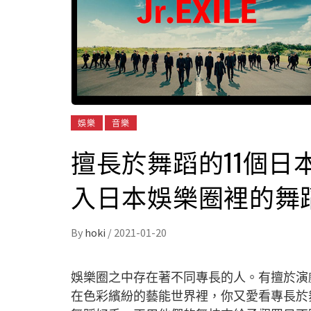
娛樂
音樂
擅長於舞蹈的11個日
入日本娛樂圈裡的舞
By
hoki
/
2021-01-20
娛樂圈之中存在著不同專長的人。有擅於演
在色彩繽紛的藝能世界裡，你又愛看專長於