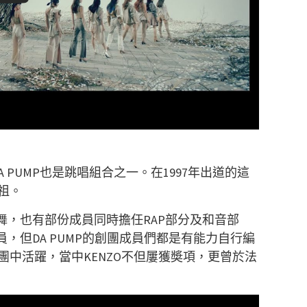
A PUMP也是跳唱組合之一。在1997年出道的這
祖。
跳舞，也有部份成員同時擔任RAP部分及和音部
員，但DA PUMP的創團成員們都是有能力自行編
中活躍，當中KENZO不但屢獲奬項，更曾於法