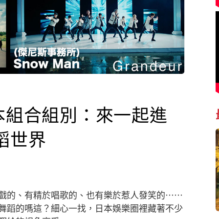
本組合組別：來一起進
蹈世界
戲的、有精於唱歌的、也有樂於惹人發笑的⋯⋯
舞蹈的嗎這？細心一找，日本娛樂圈裡藏著不少