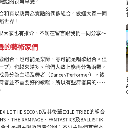
睱給的視角享受。
合和有以跳舞為賣點的偶像組合。歡迎大家一同
蹈世界！
如果大家也有推介，不妨在留言跟我們一同分享～
聲的藝術家們
像組合，也可能是樂隊，亦可能是唱歌組合。但
ープ）也越來越多。他們大致上能再分為兩類，
主唱及舞者（Dancer/Performer）。後
舞者並不需要好的歌喉，所以有些舞者真的⋯⋯
）
E THE SECOND及其後輩EXILE TRIBE的組合
S、THE RAMPAGE、FANTASTICS及BALLISTIK
外，所有組合也是把主唱及舞者分開；不少主唱們其實本