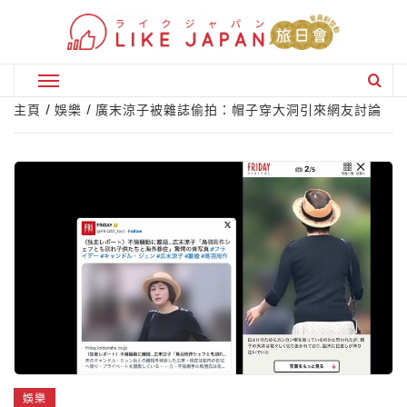
Skip
to
content
Primary
Menu
主頁
娛樂
廣末涼子被雜誌偷拍：帽子穿大洞引來網友討論
娛樂