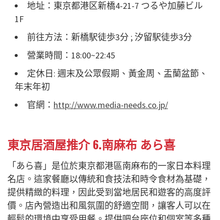
地址：東京都港区新橋4-21-7 つるや加藤ビル
1F
前往方法：新橋駅徒歩3分 ; 汐留駅徒歩3分
營業時間：18:00~22:45
定休日: 週末及公眾假期、黃金周、盂蘭盆節、
年末年初
官網：
http://www.media-needs.co.jp/
東京居酒屋推介 6.南麻布 あら喜
「あら喜」是位於東京都港區南麻布的一家日本料理
名店。這家餐廳以傳統和食技法和時令食材為基礎，
提供精緻的料理，因此受到當地居民和遊客的高度評
價。店內營造出和風氛圍的舒適空間，讓客人可以在
輕鬆的環境中享受用餐。提供吧台座位和個室等多種