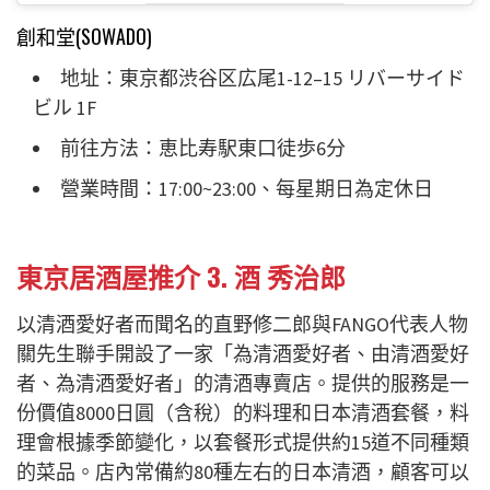
創和堂(SOWADO)
地址：東京都渋谷区広尾1-12–15 リバーサイド
ビル 1F
前往方法：恵比寿駅東口徒歩6分
營業時間：17:00~23:00、每星期日為定休日
東京居酒屋推介 3. 酒 秀治郎
以清酒愛好者而聞名的直野修二郎與FANGO代表人物
關先生聯手開設了一家「為清酒愛好者、由清酒愛好
者、為清酒愛好者」的清酒專賣店。提供的服務是一
份價值8000日圓（含稅）的料理和日本清酒套餐，料
理會根據季節變化，以套餐形式提供約15道不同種類
的菜品。店內常備約80種左右的日本清酒，顧客可以