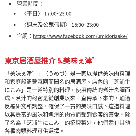
營業時間：
〈平日〉 17:00~23:00
〈週末及公眾假期〉 15:00~23:00
官網：
https://www.facebook.com/umidorisake/
東京居酒屋推介 5.美味ぇ津゛
「美味ぇ津゛」（うめづ）是一家以提供美味肉料理
和家庭般溫馨氛圍而聞名的居酒屋。店內的「芝浦牛
にこみ」是一道特別的料理，使用傳統的煮汁烹調而
成。煮汁的秘密是從創業以來一直傳承下來的，通過
反覆研究和調整，確保了一貫的美味口感。這道料理
以其豐富的風味和嫩滑的肉質而受到食客的喜愛。除
了名為「芝浦牛にこみ」的招牌菜外，他們還有其他
各種肉類料理可供選擇。