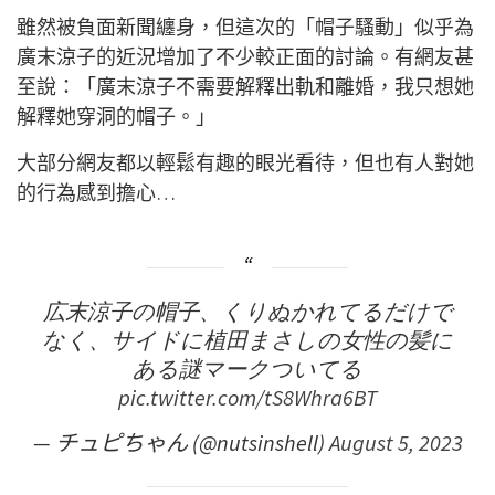
雖然被負面新聞纏身，但這次的「帽子騷動」似乎為
廣末涼子的近況增加了不少較正面的討論。有網友甚
至說：「廣末涼子不需要解釋出軌和離婚，我只想她
解釋她穿洞的帽子。」
大部分網友都以輕鬆有趣的眼光看待，但也有人對她
的行為感到擔心…
広末涼子の帽子、くりぬかれてるだけで
なく、サイドに植田まさしの女性の髪に
ある謎マークついてる
pic.twitter.com/tS8Whra6BT
— チュピちゃん (@nutsinshell)
August 5, 2023