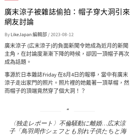
廣末涼子被雜誌偷拍：帽子穿大洞引來
網友討論
By
LikeJapan 編輯部
/
2023-08-12
廣末涼子 (広末涼子)的負面新聞令她成為近月的新聞
主角，在討論度漸漸下降的時候，卻因一頂帽子再次
成為話題。
事源於日本雜誌Friday 在8月4日的報導，當中有廣末
涼子走出家門的照片。照片裡的她戴著一頂草帽，然
而帽子的頂端竟然穿了個大洞！？
〈独走レポート〉不倫騒動に離婚…広末涼
子「鳥羽周作シェフとも別れ子供たちと海