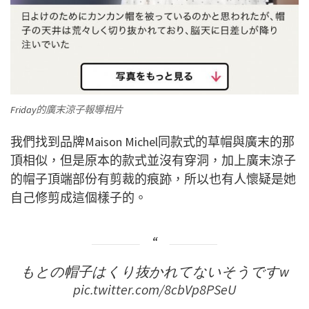
Friday
的廣末涼子報導相片
我們找到品牌Maison Michel同款式的草帽與廣末的那
頂相似，但是原本的款式並沒有穿洞，加上廣末涼子
的帽子頂端部份有剪裁的痕跡，所以也有人懷疑是她
自己修剪成這個樣子的。
もとの帽子はくり抜かれてないそうですw
pic.twitter.com/8cbVp8PSeU