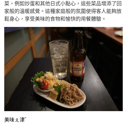
菜，例如炒蛋和其他日式小點心，這些菜品增添了回
家般的溫暖感覺。這種家庭般的氛圍使得客人能夠放
鬆身心，享受美味的食物和愉快的用餐體驗。
美味ぇ津゛