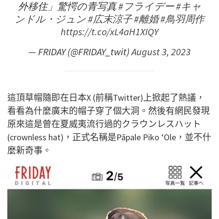
外移住」驚愕の青写真
#フライデー
#キャ
ンドル・ジュン
#広末涼子
#離婚
#鳥羽周作
https://t.co/xL4aH1XIQY
— FRIDAY (@FRIDAY_twit)
August 3, 2023
這頂草帽隨即在日本X (前稱Twitter)上掀起了熱議，
看看為什麼廣末的帽子穿了個大洞。然後有網民發現
原來這是曾在夏威夷流行過的クラウンレスハット
(crownless hat)，正式名稱是Pāpale Piko ʻOle，並不什
麼新奇事。