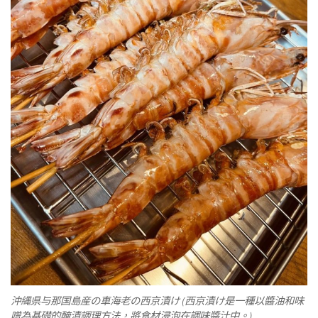
沖縄県与那国島産の車海老の西京漬け (西京漬け是一種以醬油和味
噌為基礎的醃漬調理方法，將食材浸泡在調味醬汁中。)