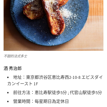
不甜的法式多士
酒 秀治郎
地址：東京都渋谷区恵比寿西2-10-8 エビスダイ
カンイースト 1F
前往方法：恵比寿駅徒歩5分 ; 代官山駅徒歩5分
營業時間：每星期日為定休日