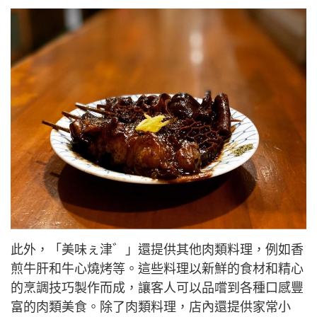
此外，「美味ぇ津゛」還提供其他肉類料理，例如香
煎牛肝和牛心燒烤等。這些料理以新鮮的食材和精心
的烹調技巧製作而成，讓客人可以品嚐到各種口感豐
富的肉類美食。除了肉類料理，店內還提供家常小