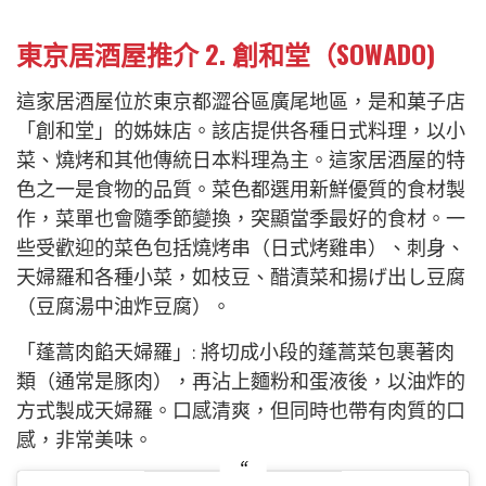
東京居酒屋推介 2. 創和堂（SOWADO)
這家居酒屋位於東京都澀谷區廣尾地區，是和菓子店
「創和堂」的姊妹店。該店提供各種日式料理，以小
菜、燒烤和其他傳統日本料理為主。這家居酒屋的特
色之一是食物的品質。菜色都選用新鮮優質的食材製
作，菜單也會隨季節變換，突顯當季最好的食材。一
些受歡迎的菜色包括燒烤串（日式烤雞串）、刺身、
天婦羅和各種小菜，如枝豆、醋漬菜和揚げ出し豆腐
（豆腐湯中油炸豆腐）。
「蓬蒿肉餡天婦羅」: 將切成小段的蓬蒿菜包裹著肉
類（通常是豚肉），再沾上麵粉和蛋液後，以油炸的
方式製成天婦羅。口感清爽，但同時也帶有肉質的口
感，非常美味。