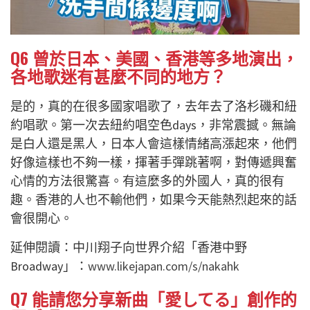
Q6
曾於日本、美國、香港等多地演出，
各地歌迷有甚麼不同的地方？
是的，真的在很多國家唱歌了，去年去了洛杉磯和紐
約唱歌。第一次去紐約唱空色
days
，非常震撼。無論
是白人還是黑人，日本人會這樣情緒高漲起來，他們
好像這樣也不夠一樣，揮著手彈跳著啊，對傳遞興奮
心情的方法很驚喜。有這麼多的外國人，真的很有
趣。香港的人也不輸他們，如果今天能熱烈起來的話
會很開心。
延伸閱讀：中川翔子向世界介紹「香港中野
Broadway」：
www.likejapan.com/s/nakahk
Q7
能請您分享新曲「愛してる」創作的