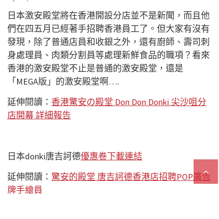
日本激安殿堂將在香港開設分店並不是新聞，而且他
們在四五月已經著手招聘香港員工了。但大家有沒有
發現，除了普通店員和收銀之外，還有廚師、壽司刺
身處理員、肉類分割員等處理新鮮食品的職項？看來
香港的激安殿堂不止是普通的激安殿堂，還是
「MEGA版」的激安殿堂啊….
延伸閱讀：
香港驚安の殿堂 Don Don Donki 尖沙咀分
店開幕 詳細報告
日本donki唐吉訶德
優惠卷下載連結
延伸閱讀：
驚安的殿堂 唐吉訶德香港店招聘POP廣告
牌手繪員