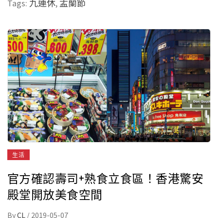
Tags:
九連休
,
盂蘭節
生活
官方確認壽司+熟食立食區！香港驚安
殿堂開放美食空間
By
CL
/
2019-05-07