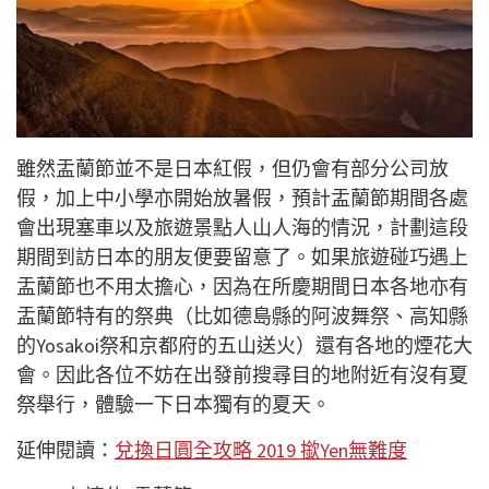
雖然盂蘭節並不是日本紅假，但仍會有部分公司放
假，加上中小學亦開始放暑假，預計盂蘭節期間各處
會出現塞車以及旅遊景點人山人海的情況，計劃這段
期間到訪日本的朋友便要留意了。如果旅遊碰巧遇上
盂蘭節也不用太擔心，因為在所慶期間日本各地亦有
盂蘭節特有的祭典（比如德島縣的阿波舞祭、高知縣
的Yosakoi祭和京都府的五山送火）還有各地的煙花大
會。因此各位不妨在出發前搜尋目的地附近有沒有夏
祭舉行，體驗一下日本獨有的夏天。
延伸閱讀：
兌換日圓全攻略 2019 撳Yen無難度