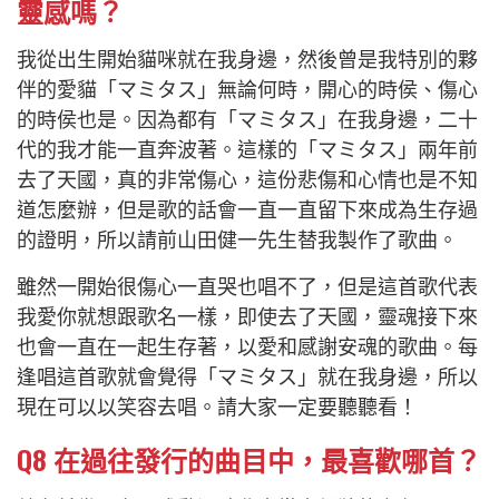
靈感嗎？
我從出生開始貓咪就在我身邊，然後曾是我特別的夥
伴的愛貓「マミタス」無論何時，開心的時侯、傷心
的時侯也是。因為都有「マミタス」在我身邊，二十
代的我才能一直奔波著。這樣的「マミタス」兩年前
去了天國，真的非常傷心，這份悲傷和心情也是不知
道怎麼辦，但是歌的話會一直一直留下來成為生存過
的證明，所以請
前山田健一
先生替我製作了歌曲。
雖然一開始很傷心一直哭也唱不了，但是這首歌代表
我愛你就想跟歌名一樣，即使去了天國，靈魂接下來
也會一直在一起生存著，以愛和感謝安魂的歌曲。每
逢唱這首歌
就會覺得
「マミタス」
就在我身邊
，所以
現在可以以笑容去唱。請大家一定要聽聽看！
Q8
在過往發行的曲目中，最喜歡哪首？