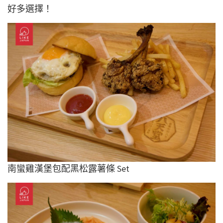
好多選擇！
南蠻雞漢堡包配黑松露薯條 Set