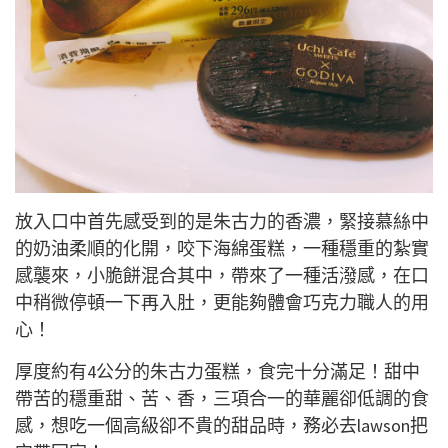
放入口中首先感受到的是朱古力的香濃，緊接慕絲中
的奶油柔順的化開，咬下海綿蛋糕，一種穩重的紮實
感襲來，小脆餅混合其中，帶來了一種活潑感，在口
中稍微停頓一下再入肚，更能夠體會巧克力職人的用
心！
厚度約有4公分的朱古力蛋糕，食完十分滿足！甜中
帶苦的穩重甜、苦、香，三項合一的華麗卻低調的食
感，想吃一個高級卻不貴的甜品時，務必去lawson把