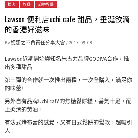
博客
旅遊
旅遊教學
Lawson 便利店uchi cafe 甜品，垂涎欲滴
的香濃好滋味
By
妮娜之不負責任分享大會
/
2017-09-08
Lawson近期開始與知名朱古力品牌GODIVA合作，推
出多種甜品
第三彈的合作就一次推出兩種，一次全購入，滿足你
的味蕾!
另外自有品牌Uchi café的焦糖鬆餅糕，香氣十足，配
上柔滑的黃油，
有法式烤布蕾的感覺、又有日式鬆餅的鬆軟，超吸引
人！