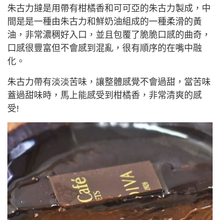
朱古力撻是用帶有柑橘香和可可亞的朱古力製成，中
間是是一種由朱古力和鮮奶油組成的一種柔滑的黃
油，非常濃稠好入口，並且包覆了脆脆口感的曲奇，
口感很豐富但不會感到混亂，很有順序的在嘴中融
化。
朱古力帶有淡淡苦味，讓整體感覺不會過甜，當苦味
蓋過甜味時，馬上能感受到柑橘香，非常清爽的感
受!