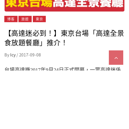
博客
旅遊
東京
【高達迷必到！】東京台場「高達全景
食放題餐廳」推介！
By
Icy
/
2017-09-08
台場高達喺
年
月
日正式開幕，一眾高達迷係
2017
9
24
咪已經排定期準備去一睹風釆呢！去睇高達除咗可以
棟正正係前面睇之外，附近其實有一間餐廳就喺正高
達身後，坐喺高達後面慢慢食返個
，對高達迷嚟
lunch
講真係一大樂事！
【
】
APOLLO@Diver City TOKYO Plaza