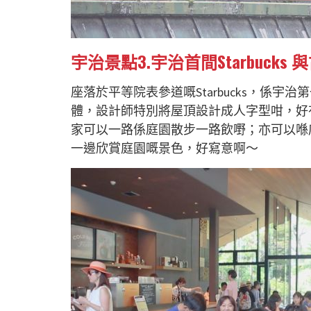
宇治景點3.宇治首間Starbuck
座落於平等院表參道嘅Starbucks，係宇治第
體，設計師特別將屋頂設計成人字型咁，好有
家可以一路係庭園散步一路飲嘢；亦可以喺
一邊欣賞庭園嘅景色，好寫意啊～