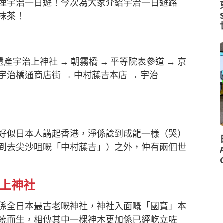
埋宇治一日遊！今次為大家介紹宇治一日遊路
抹茶！
遺產宇治上神社
→
朝霧橋
→
平等院表參道
→
京
宇治橋通商店街
→
中村藤吉本店
→
宇治
好似日本人講起香港，淨係諗到成龍一樣（哭）
到去尖沙咀嘅「中村藤吉」）之外，仲有兩個世
治上神社
係全日本最古老嘅神社，神社入面嘅「國寶」本
繞而生，相傳其中一棵神木更加係已經屹立咗