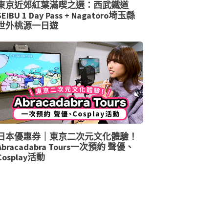
東京近郊紅葉滿喫之選：西武鐵道
SEIBU 1 Day Pass + Nagatoro埼玉縣
世外桃源一日遊
日本優惠券｜東京二次元文化體驗！
Abracadabra Tours一次預約 聲優、
Cosplay活動