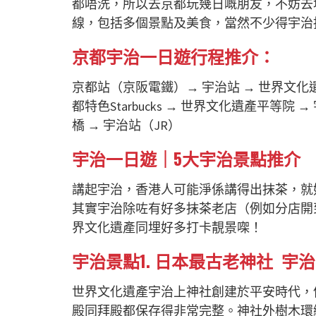
都唔洗，所以去京都玩幾日嘅朋友，不妨去
線，包括多個景點及美食，當然不少得宇治
京都宇治一日遊行程推介：
京都站（京阪電鐵）
→
宇治站
→
世界文化
都特色Starbucks
→
世界文化遺產平等院
→
橋
→
宇治站（JR）
宇治一日遊｜5大宇治景點推介
講起宇治，香港人可能淨係講得出抹茶，就
其實宇治除咗有好多抹茶老店（例如分店開
界文化遺產同埋好多打卡靚景㗎！
宇治景點1. 日本最古老神社 宇
世界文化遺產宇治上神社創建於平安時代，
殿同拜殿都保存得非常完整。神社外樹木環