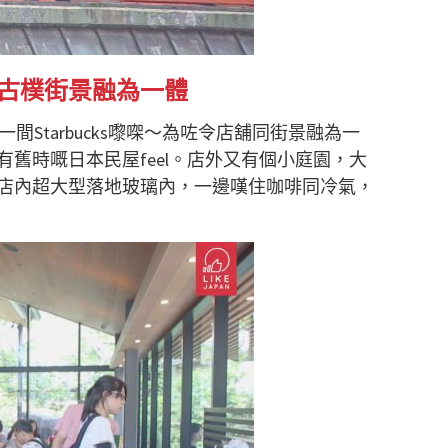
s 與古樸街景融為一體
一間Starbucks嚟㗎～為咗令店舖同街景融為一
舊時嘅日本民屋feel。店外又有個小庭園，大
店內超大型落地玻璃內，一邊嘆住咖啡同冷氣，