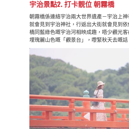
宇治景點2. 打卡靚位 朝霧橋
朝霧橋係連絡宇治兩大世界遺產－宇治上神
就會見到宇治神社，行返出大街就會見到依
橋同藍綠色嘅宇治河相映成趣，唔少觀光客
埋瑰麗山色嘅「觀景台」，嚟緊秋天去嘅話