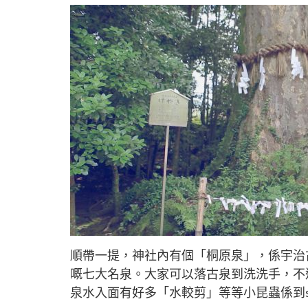
順帶一提，神社內有個「桐原泉」，係宇治
嘅七大名泉。大家可以落古泉到洗洗手，不
泉水入面有好多「水較剪」等等小昆蟲係到say