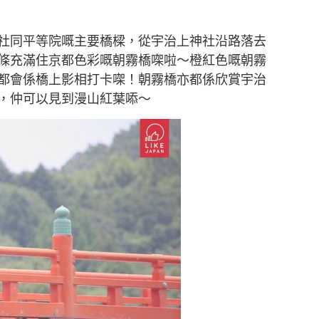
社同平等院嘅主要橋樑，從宇治上神社沿路落去
條充滿住京都色彩嘅朝霧橋㗎啦～橙紅色嘅朝霧
都會係橋上影相打卡㗎！朝霧橋亦都係欣賞宇治
，仲可以見到漫山紅葉㖭～