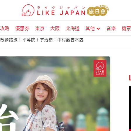
攻略
優惠券
東京
大阪
北海道
其他
音樂
機票
美食散步路線！平等院＋宇治橋＋中村藤吉本店