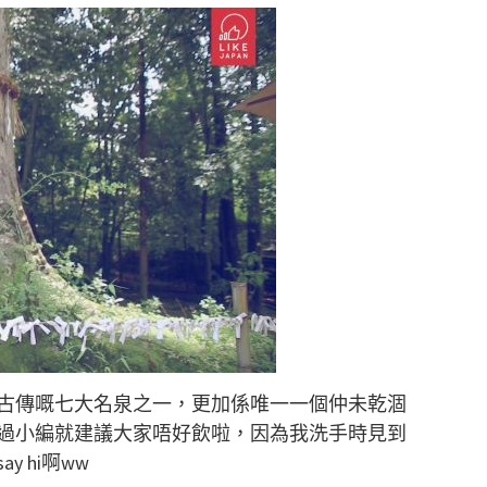
古傳嘅七大名泉之一，更加係唯一一個仲未乾涸
過小編就建議大家唔好飲啦，因為我洗手時見到
 hi啊ww