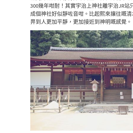
300幾年咁耐！其實宇治上神社離宇治JR
成個神社好似靜咗音咁。比起熙來攘往嘅清
畀到人更加平靜，更加接近到神明嘅感覺。