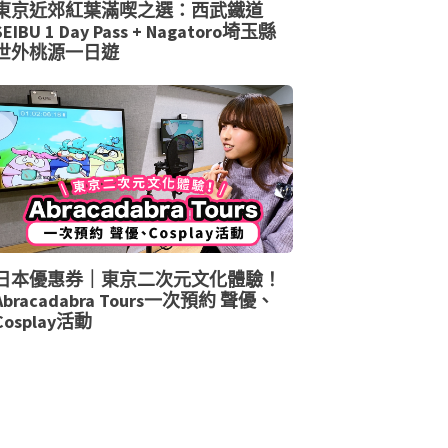
東京近郊紅葉滿喫之選：西武鐵道
SEIBU 1 Day Pass + Nagatoro埼玉縣
世外桃源一日遊
日本優惠券｜東京二次元文化體驗！
Abracadabra Tours一次預約 聲優、
Cosplay活動