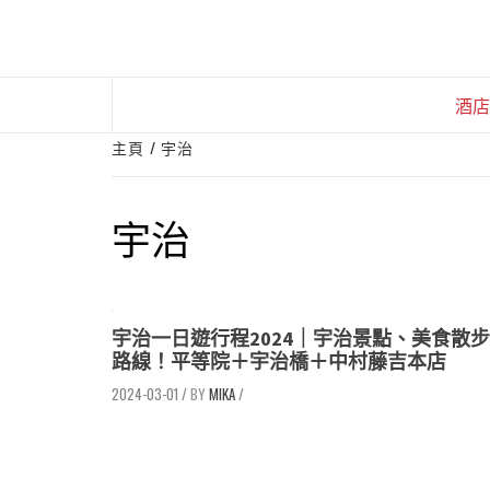
Skip
to
content
酒店
主頁
宇治
宇治
宇治一日遊行程2024｜宇治景點、美食散步
路線！平等院＋宇治橋＋中村藤吉本店
2024-03-01
/
MIKA
/