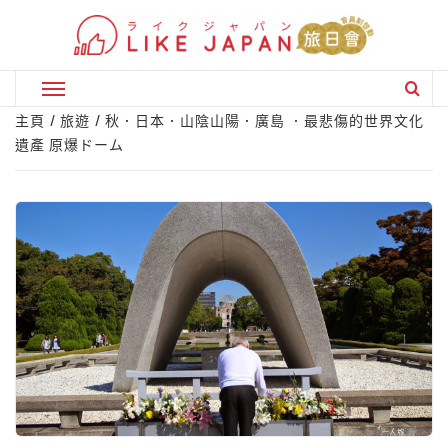
Skip
to
content
Primary
Menu
主頁
旅遊
秋．日本．山陰山陽．廣島 ．最悲傷的世界文化
遺產 原爆ドーム