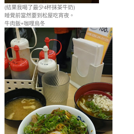
(結果我喝了最少4杯抹茶牛奶)
睡覺前當然要到松屋吃宵夜。
牛肉飯+咖哩烏冬