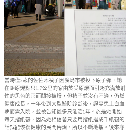
當時僅2歲的佐佐木禎子因廣島市被投下原子彈，她
在距原爆點只1.7公里的家由於受原爆而引起充滿放射
性的黑色的雨而間接被爆，但禎子並沒有不適，仍然
健康成長。十年後到大型醫院診斷後，證實患上白血
病而需入院，並被告知最多只能活1年。於是她開始
每天摺紙鶴，因為她相信著只要用摺紙摺成千紙鶴的
話就能恢復健康的民間傳說，所以不斷地摺。後來亦