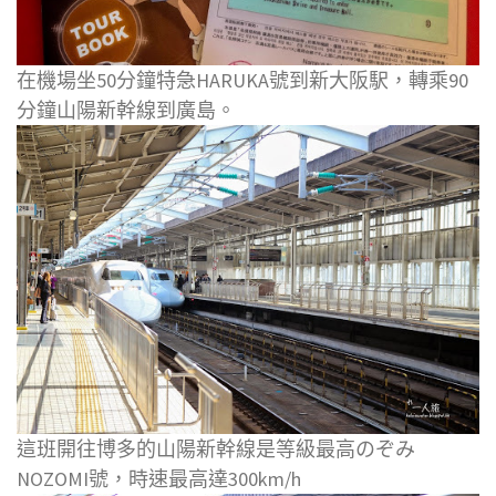
在機場坐50分鐘特急HARUKA號到新大阪駅，轉乘90
分鐘山陽新幹線到廣島。
這班開往博多的山陽新幹線是等級最高のぞみ
NOZOMI號，時速最高達300km/h