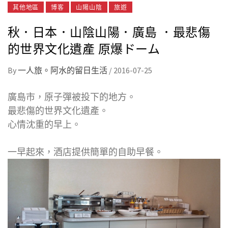
其他地區
博客
山陽山陰
旅遊
秋．日本．山陰山陽．廣島 ．最悲傷
的世界文化遺產 原爆ドーム
By
一人旅。阿水的留日生活
/
2016-07-25
廣島市，原子彈被投下的地方。
最悲傷的世界文化遺產。
心情沈重的早上。
一早起來，酒店提供簡單的自助早餐。