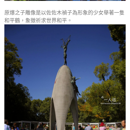
原爆之子雕像是以佐佐木禎子為形象的少女舉著一隻
和平鶴，象徵祈求世界和平。