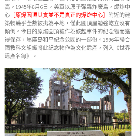
高。1945年8月6日，美軍以原子彈轟炸廣島，爆炸中
心
［原爆圓頂其實並不是真正的爆炸中心］
附近的建
築物幾乎全數被夷為平地，僅此圓頂屋勉強屹立沒有
傾倒。今日的原爆圓頂被作為該起事件的紀念物而獲
得保存，屬廣島和平紀念公園的一部份。1996年聯合
國教科文組織將此紀念物作為文化遺產，列入《世界
遺產名錄》。