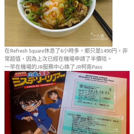
在Refresh Square休息了6小時多，都只是1490円，非
常超值，因為上次已經在機場申請了半價咭。
一早在機場的JR服務中心換了JR柯南Pass