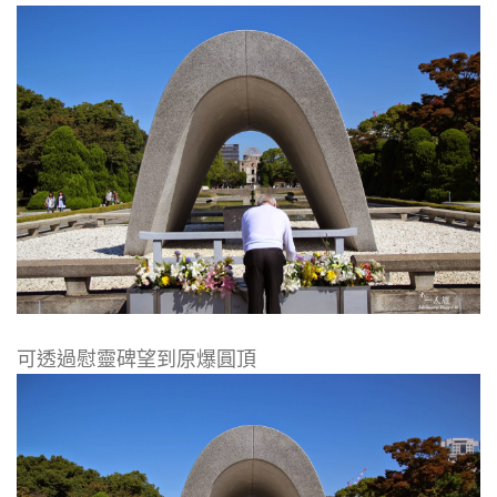
可透過慰靈碑望到原爆圓頂