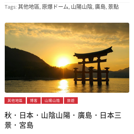
Tags:
其他地區
,
原爆ドーム
,
山陽山陰
,
廣島
,
景點
其他地區
博客
山陽山陰
旅遊
秋．日本．山陰山陽．廣島．日本三
景．宮島