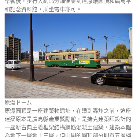
早餐後，步行大約15分鐘便會到達原爆圓頂和廣島平
和記念資料館，乘坐電車亦可。
原爆ドーム
原爆圓頂是一座建築物遺址，在遭到轟炸之前，這座
建築原本是廣島縣產業獎勵館，是捷克建築師設計的
一座新古典主義框架結構鋼筋混凝土建築，建築本體
為地下一層地上三層，但中間的圓頂部分則有五層樓