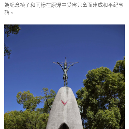
為紀念禎子和同樣在原爆中受害兒童而建成和平紀念
碑。