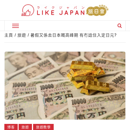
Skip
to
content
Primary
Menu
主頁
旅遊
暑假又係去日本嘅高峰期 有冇諗住入定日元?
博客
旅遊
旅遊教學