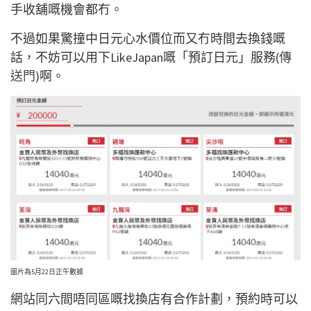
手收舖嘅機會都冇。
不過如果驚撞中日元心水價位而又冇時間去換錢嘅
話，不妨可以用下LikeJapan嘅「預訂日元」服務(
傳
送門
)啊。
圖片為5月22日正午數據
網站同六間唔同區嘅找換店有合作計劃，預約時可以