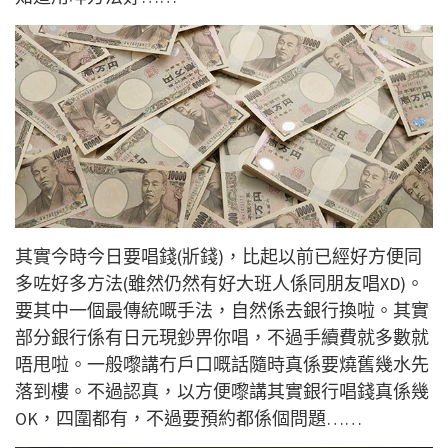
其實今時今日要唱錢(斨錢)，比起以前已經好方便同
多咗好多方法(雖然仍然有好大班人係同朋友唱XD)。
要其中一個最傳統嘅手法，自然係去銀行換啦。其實
部分銀行係有日元現鈔畀你唱，不過手續費就多數就
唔甩啦。一般嚟講冇戶口嘅話隨時真係要燒舊幾水先
落到樓。不過認真，以方便嚟講其實銀行唱錢真係幾
OK，四圍都有，不過要預約都係個問題……