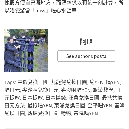
揀最方便自己嘅地方，而匯率係以預約一刻計算，所
以唔使驚會「miss」咗心水匯率！
阿FA
See author's posts
Tags:
中環兌換日圓
,
九龍灣兌換日圓
,
兌YEN
,
唱YEN
,
唱日元
,
尖沙咀兌換日元
,
尖沙咀唱YEN
,
旅遊教學
,
日
元提款
,
日本提款
,
日本㩒錢
,
旺角兌換日圓
,
最抵兌換
日元方法
,
最抵唱YEN
,
東涌兌換日圓
,
至平唱YEN
,
荃灣
兌換日圓
,
觀塘兌換日圓
,
購物
,
電匯唱YEN