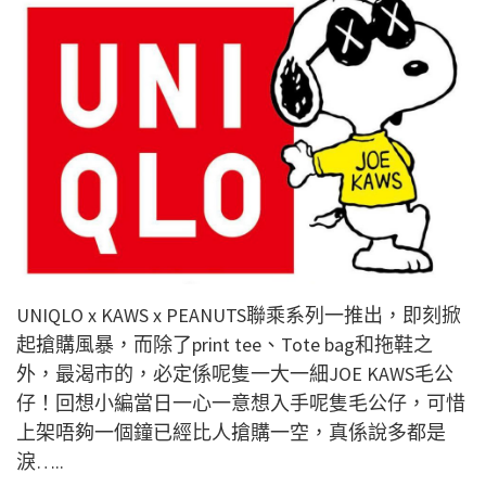
UNIQLO x KAWS x PEANUTS聯乘系列一推出，即刻掀
起搶購風暴，而除了print tee、Tote bag和拖鞋之
外，最渴市的，必定係呢隻一大一細JOE KAWS毛公
仔！回想小編當日一心一意想入手呢隻毛公仔，可惜
上架唔夠一個鐘已經比人搶購一空，真係說多都是
淚…..