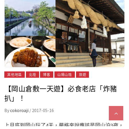
其他地區
北陸
博客
山陽山陰
旅遊
【岡山倉敷一天遊】必食老店「炸豬
扒」！
By
cokoroaji
/
2017-05-16
上月底到岡山玩了4天，嚴格來說應該是岡山泊3夜，