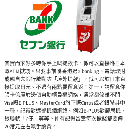
其實而家好多時你手上嘅提款卡，係可以直接喺日本
嘅ATM撳錢。只要事前喺香港過e-banking、電話理財
或親自去銀行啟動咗「境外提款」，就可以於日本直
接提取日元。不過有兩點要留意返：第一，請留意你
張卡係屬於邊個自動櫃員機網絡，通常都係離不開
Visa嘅E PLUS、MasterCard旗下嘅Cirrus或者銀聯其中
一種，記得對返部機個網絡。例如E-PLUS對郵局機、
銀聯就「7仔」等等。仲有記得留意每次撳錢都要俾
20港元左右嘅手續費。