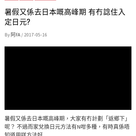
暑假又係去日本嘅高峰期 有冇諗住入
定日元?
By
阿FA
/
2017-05-16
暑假又係去日本嘅高峰期，大家有冇計劃「返鄉下」
呢？ 不過而家兌換日元方法有N咁多種，有時真係唔
知道用咩方法好……