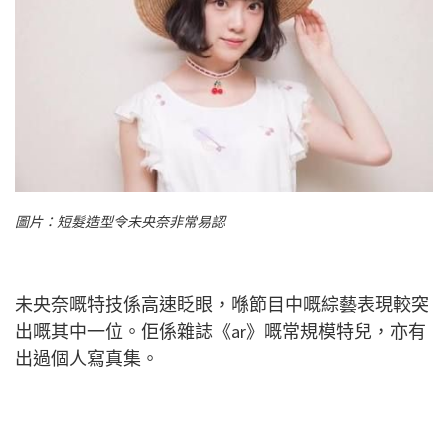
圖片：短髮造型令未央奈非常易認
未央奈嘅特技係高速眨眼，喺節目中嘅綜藝表現較突
出嘅其中一位。佢係雜誌《ar》嘅常規模特兒，亦有
出過個人寫真集。