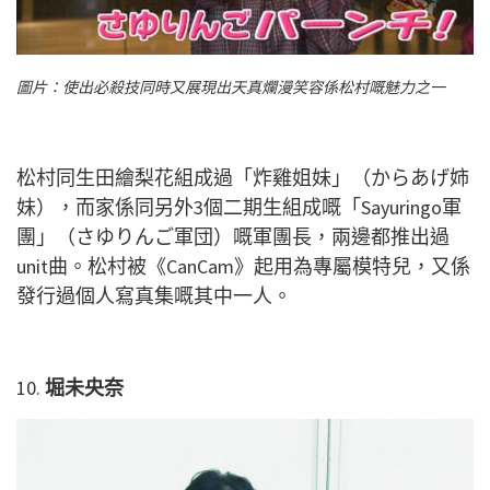
圖片：使出必殺技同時又展現出天真爛漫笑容係松村嘅魅力之一
松村同生田繪梨花組成過「炸雞姐妹」（からあげ姉
妹），而家係同另外3個二期生組成嘅「Sayuringo軍
團」（さゆりんご軍団）嘅軍團長，兩邊都推出過
unit曲。松村被《CanCam》起用為專屬模特兒，又係
發行過個人寫真集嘅其中一人。
10.
堀未央奈