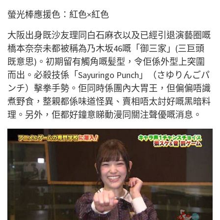
螢光棒應援色：紅色×紅色
大阪出身既沙友理同白石麻衣以及已經引退演藝圈嘅
橋本奈奈未都被稱為乃木坂46嘅「御三家」(三巨頭
既意思)。初期留有觸角嘅髪型，令佢係外型上突圍
而出。必殺技係「Sayuringo Punch」（さゆりんごパ
ンチ）擊拳手勢。佢同時係團內大胃王，但偏偏唔識
煮野食，整親都係味道怪異、賣相唔太討好嘅黑暗料
理。另外，佢都好鐘意睇動漫同關注聲優嘅消息。