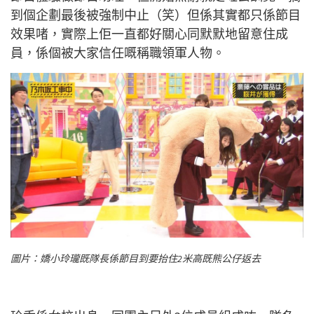
到個企劃最後被強制中止（笑）但係其實都只係節目
效果啫，實際上佢一直都好關心同默默地留意住成
員，係個被大家信任嘅稱職領軍人物。
圖片：嬌小玲瓏既隊長係節目到要抬住2米高既熊公仔返去