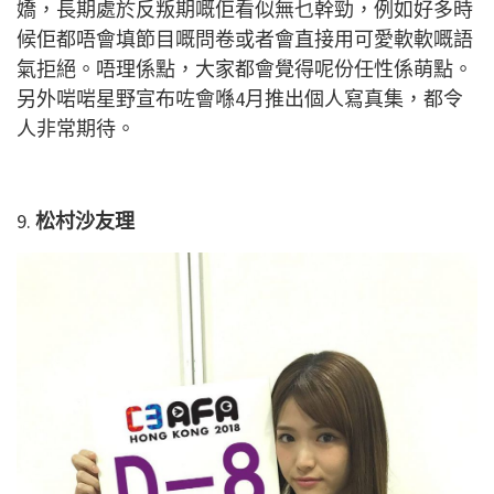
嬌，長期處於反叛期嘅佢看似無乜幹勁，例如好多時
候佢都唔會填節目嘅問卷或者會直接用可愛軟軟嘅語
氣拒絕。唔理係點，大家都會覺得呢份任性係萌點。
另外啱啱星野宣布咗會喺4月推出個人寫真集，都令
人非常期待。
9.
松村沙友理