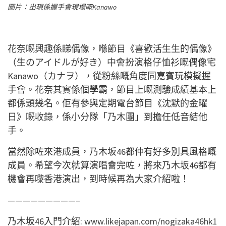
圖片：出現係握手會現場嘅Kanawo
花奈嘅興趣係睇偶像，喺節目《喜歡活生生的偶像》
（生のアイドルが好き）中會扮演格仔恤衫嘅偶像宅
Kanawo（カナヲ），從粉絲嘅角度同嘉賓玩模擬握
手會。花奈其實係個學霸，節目上嘅測驗成績基本上
都係頭幾名。佢有參與定期電台節目《沈默的金曜
日》嘅收錄，係小分隊「乃木團」到擔任低音結他
手。
當然除咗來港成員，乃木坂46都仲有好多別具風格嘅
成員。希望今次就算演唱會完咗，將來乃木坂46都有
機會再嚟香港演出，到時候再為大家介紹啦！
—————————–
乃木坂46入門介紹:
www.likejapan.com/nogizaka46hk1