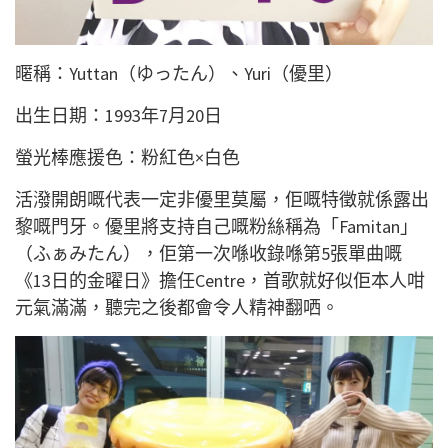
暱稱：Yuttan（ゆったん）、Yuri（優里）
出生日期：1993年7月20日
螢光棒應援色：粉紅色×白色
活潑開朗嘅代表一定非優里莫屬，佢嘅特徵就係露出
黎嘅門牙。優里將支持自己嘅粉絲稱為「Famitan」
（ふぁみたん），佢第一次喺收錄喺第5張單曲嘅
《13日的金曜日》擔任Centre，首歌就好似佢本人咁
元氣滿滿，聽完之後都會令人精神翻哂。