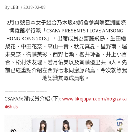
By
LEBI
/
2018-02-08
2月11號日本女子組合乃木坂46將會參與喺亞洲國際
博覽館舉行嘅「C3AFA PRESENTS I LOVE ANISONG
HONG KONG 2018」，出席成員為齋藤飛鳥、生田繪
梨花、中田花奈、高山一實、秋元真夏、星野南、堀
未央奈、衛藤美彩、西野七瀬、櫻井玲香、井上小百
合、松村沙友理、若月佑美以及斉藤優里共14人。先
前已經重點介紹左西野七瀨同齋藤飛鳥，今次就等我
地認識其嘅成員啦。
—————————–
C3AFA來港成員介紹 (下):
www.likejapan.com/nogizaka
46hk5