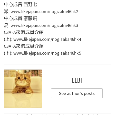
中心成員 西野七
瀨:
www.likejapan.com/nogizaka46hk2
中心成員 齋藤飛
鳥:
www.likejapan.com/nogizaka46hk3
C3AFA來港成員介紹
(上):
www.likejapan.com/nogizaka46hk4
C3AFA來港成員介紹
(下):
www.likejapan.com/nogizaka46hk5
LEBI
See author's posts