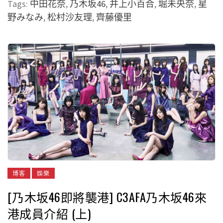
Tags:
中田花奈
,
乃木坂46
,
井上小百合
,
堀未央奈
,
星
野みなみ
,
松村沙友理
,
齊藤優里
博客
娛樂
[乃木坂46即將襲港] C3AFA乃木坂46來
港成員介紹 (上)