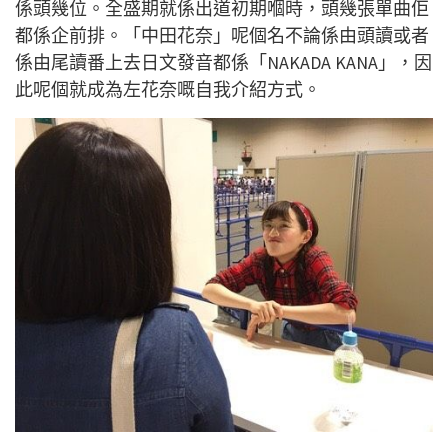
係頭幾位。全盛期就係出道初期嗰時，頭幾張單曲佢
都係企前排。「中田花奈」呢個名不論係由頭讀或者
係由尾讀番上去日文發音都係「NAKADA KANA」，因
此呢個就成為左花奈嘅自我介紹方式。