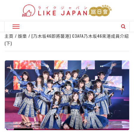
Skip
to
content
Primary
Menu
主頁
娛樂
[乃木坂46即將襲港] C3AFA乃木坂46來港成員介紹
(下)