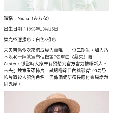
暱稱：Miona（みおな）
出生日期：1996年10月15日
螢光棒應援色：白色×橙色
未央奈係今次來港成員入面唯一一位二期生。加入乃
木坂46一陣就宣布佢做第7張單曲《髮夾》嘅
Center，係當時大家未有預想到官方會力推嘅新人。
未央奈鐘意看恐怖片，試過喺節目內挑戰背100套恐
怖片嘅殺人犯角色名，但係偏偏唔擅長應付靈異話題
同鬼屋。