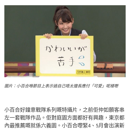
圖片：小百合喺節目上表示過自己唔太擅長應付「可愛」呢樣嘢
小百合好鐘意戰隊系列嘅特攝片，之前佢仲如願客串
左一套戰隊作品。佢對庭園方面都好有興趣，東京都
內最推薦嘅就係六義園。小百合嚟緊4、5月會出演新