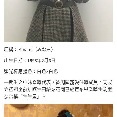
暱稱：Minami（みなみ）
出生日期：1998年2月6日
螢光棒應援色：白色×白色
一期生之中妹系嘅代表，被周圍寵愛住嘅成員。同成
立初期企前排既生田繪梨花同已經宣布畢業嘅生駒里
奈合稱「生生星」。