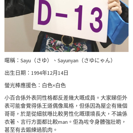
暱稱：Sayu（さゆ）、Sayunyan（さゆにゃん）
出生日期：1994年12月14日
螢光棒應援色：白色×白色
小百合係外表同性格都反差幾大嘅成員。大家睇佢外
表可能會覺得係王道偶像風格，但係因為屋企有幾個
哥哥，於是從細就喺比較男性化嘅環境長大，不論係
衣著、言行方面都比較man。佢為咗令身體強壯啲，
甚至有去鍛練過肌肉。