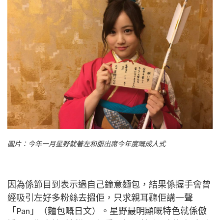
圖片：今年一月星野就著左和服出席今年度嘅成人式
因為係節目到表示過自己鐘意麵包，結果係握手會曾
經吸引左好多粉絲去搵佢，只求親耳聽佢講一聲
「Pan」（麵包嘅日文）。星野最明顯嘅特色就係傲