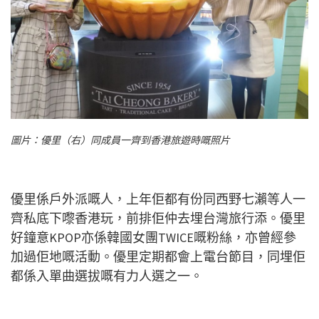
圖片：優里（右）同成員一齊到香港旅遊時嘅
照片
優里係戶外派嘅人，上年佢都有份同西野七瀨等人一
齊私底下嚟香港玩，前排佢仲去埋台灣旅行添。優里
好鐘意KPOP亦係韓國女團TWICE嘅粉絲，亦曾經參
加過佢地嘅活動。優里定期都會上電台節目，同埋佢
都係入單曲選拔嘅有力人選之一。