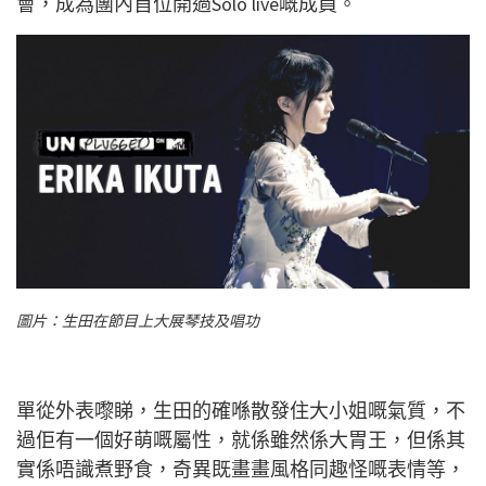
會，成為團內首位開過Solo live嘅成員。
圖片：生田在節目上大展琴技及唱功
單從外表嚟睇，生田的確喺散發住大小姐嘅氣質，不
過佢有一個好萌嘅屬性，就係雖然係大胃王，但係其
實係唔識煮野食，奇異既畫畫風格同趣怪嘅表情等，