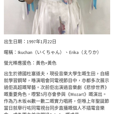
出生日期：1997年1月22日
暱稱：Ikuchan（いくちゃん）、Erika（えりか）
螢光棒應援色：黃色×黃色
出生於德國杜塞道夫，現役音樂大學生嘅生田，自細
就學習鋼琴，喺演唱會同電視節目中，亦都多次展示
過佢高超嘅琴藝。次前佢出演過音樂劇《悲慘世界》
嘅重要角色，嚟緊5月亦會參與《Mozart》嘅演出。
作為乃木坂46數一數二嘅實力唱將，佢喺上年聖誕節
當日就舉行咗同電視台同步直播嘅個人不插電音樂