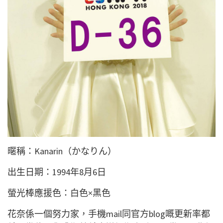
暱稱：Kanarin（かなりん）
出生日期：1994年8月6日
螢光棒應援色：白色×黑色
花奈係一個努力家，手機mail同官方blog嘅更新率都