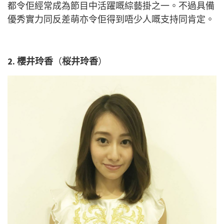
都令佢經常成為節目中活躍嘅綜藝掛之一。不過具備
優秀實力同反差萌亦令佢得到唔少人嘅支持同肯定。
2.
櫻井玲香
（
桜井玲香
）