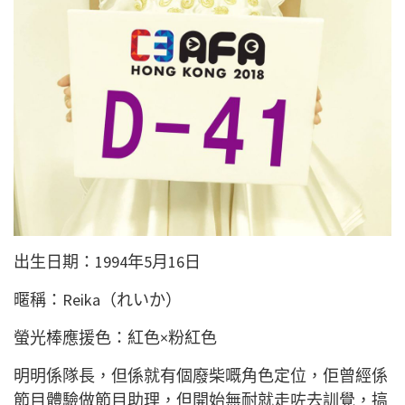
出生日期：1994年5月16日
暱稱：Reika（れいか）
螢光棒應援色：紅色×粉紅色
明明係隊長，但係就有個廢柴嘅角色定位，佢曾經係
節目體驗做節目助理，但開始無耐就走咗去訓覺，搞