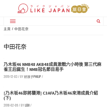
Skip
to
content
Primary
Menu
主頁
中田花奈
中田花奈
乃木坂46 NMB48 AKB48成員激戰六小時後 第三代麻
雀王后誕生！NMB冠名節目易手
2019-12-03
/
好孩子PHILIP
/
[乃木坂46即將襲港] C3AFA乃木坂46來港成員介紹
(下)
2018-02-09
/
LEBI
/