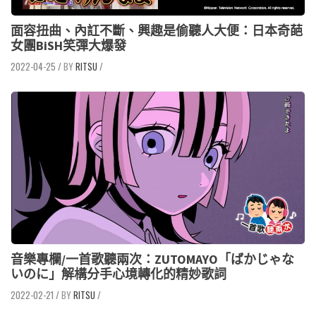
面容扭曲、內訌不斷、興趣是偷聽人大便：日本奇葩
女團BiSH笑彈大爆發
2022-04-25
/
RITSU
/
音樂專欄/一首歌聽兩次：ZUTOMAYO「ばかじゃな
いのに」解構分手心境轉化的精妙歌詞
2022-02-21
/
RITSU
/