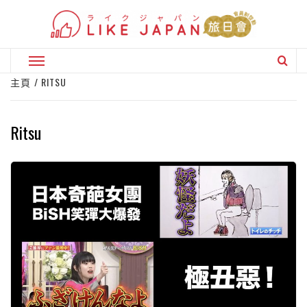
Skip
to
content
Primary
Menu
主頁
RITSU
Ritsu